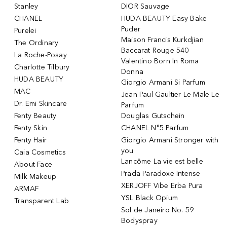
Stanley
DIOR Sauvage
CHANEL
HUDA BEAUTY Easy Bake
Puder
Purelei
Maison Francis Kurkdjian
The Ordinary
Baccarat Rouge 540
La Roche-Posay
Valentino Born In Roma
Charlotte Tilbury
Donna
HUDA BEAUTY
Giorgio Armani Si Parfum
MAC
Jean Paul Gaultier Le Male Le
Dr. Emi Skincare
Parfum
Fenty Beauty
Douglas Gutschein
Fenty Skin
CHANEL N°5 Parfum
Fenty Hair
Giorgio Armani Stronger with
you
Caia Cosmetics
Lancôme La vie est belle
About Face
Prada Paradoxe Intense
Milk Makeup
XERJOFF Vibe Erba Pura
ARMAF
YSL Black Opium
Transparent Lab
Sol de Janeiro No. 59
Bodyspray