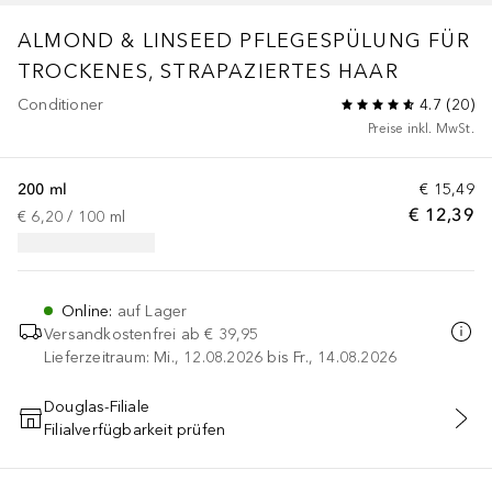
ALMOND & LINSEED PFLEGESPÜLUNG FÜR
TROCKENES, STRAPAZIERTES HAAR
Conditioner
4.7
(
20
)
Preise inkl. MwSt.
200 ml
€ 15,49
€ 12,39
€ 6,20
 / 
100
ml
Online
:
auf Lager
Versandkostenfrei ab
€ 39,95
Lieferzeitraum: Mi., 12.08.2026 bis Fr., 14.08.2026
Douglas-Filiale
Filialverfügbarkeit prüfen
IN DEN WARENKORB