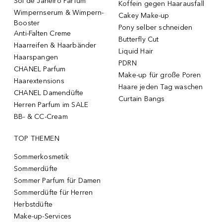
Sol de Janeiro Parfum
Koffein gegen Haarausfall
Wimpernserum & Wimpern-
Cakey Make-up
Booster
Pony selber schneiden
Anti-Falten Creme
Butterfly Cut
Haarreifen & Haarbänder
Liquid Hair
Haarspangen
PDRN
CHANEL Parfum
Make-up für große Poren
Haarextensions
Haare jeden Tag waschen
CHANEL Damendüfte
Curtain Bangs
Herren Parfum im SALE
BB- & CC-Cream
TOP THEMEN
Sommerkosmetik
Sommerdüfte
Sommer Parfum für Damen
Sommerdüfte für Herren
Herbstdüfte
Make-up-Services