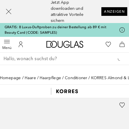
Jetzt App
[navigation.slideout.screenreader]
downloaden und
ANZEIGEN
attraktive Vorteile
sichern
GRATIS: 8 Luxus-Duftproben zu deiner Bestellung ab 89 € mit
Beauty Card (CODE: SAMPLES)
Zur Douglas Startseite
Zu Meiner 
Menü öffnen
Zu Meinem Kundenkonto
Zum
Menü
Gehe zurück
Suche ausführen
Homepage
Haare
Haarpflege
Conditioner
KORRES Almond & Li