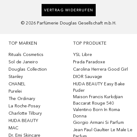
VERTRAG WIDERRUFEN
©
2026
Parfümerie Douglas Gesellschaft m.b.H.
TOP MARKEN
TOP PRODUKTE
Rituals Cosmetics
YSL Libre
Sol de Janeiro
Prada Paradoxe
Douglas Collection
Carolina Herrera Good Girl
Stanley
DIOR Sauvage
CHANEL
HUDA BEAUTY Easy Bake
Puder
Purelei
Maison Francis Kurkdjian
The Ordinary
Baccarat Rouge 540
La Roche-Posay
Valentino Born In Roma
Charlotte Tilbury
Donna
HUDA BEAUTY
Giorgio Armani Si Parfum
MAC
Jean Paul Gaultier Le Male Le
Dr. Emi Skincare
Parfum