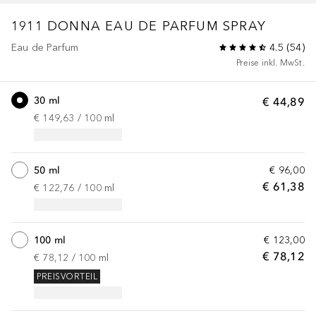
1911 DONNA
EAU DE PARFUM SPRAY
Eau de Parfum
4.5
(
54
)
Preise inkl. MwSt.
30 ml
€ 44,89
€ 149,63
 / 
100
ml
50 ml
€ 96,00
€ 61,38
€ 122,76
 / 
100
ml
100 ml
€ 123,00
€ 78,12
€ 78,12
 / 
100
ml
PREISVORTEIL