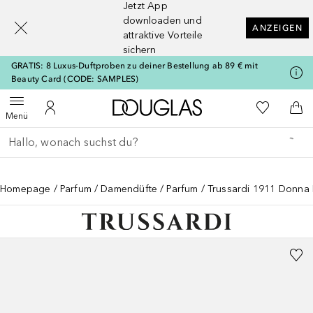
Jetzt App
[navigation.slideout.screenreader]
downloaden und
ANZEIGEN
attraktive Vorteile
sichern
GRATIS: 8 Luxus-Duftproben zu deiner Bestellung ab 89 € mit
Beauty Card (CODE: SAMPLES)
Zur Douglas Startseite
Zu Meiner 
Menü öffnen
Zu Meinem Kundenkonto
Zum
Menü
Gehe zurück
Suche ausführen
Homepage
Parfum
Damendüfte
Parfum
Trussardi 1911 Donna