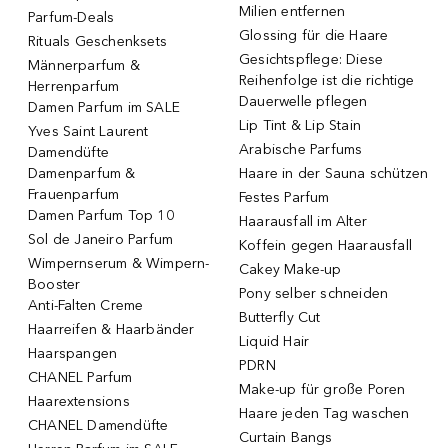
Milien entfernen
Parfum-Deals
Glossing für die Haare
Rituals Geschenksets
Gesichtspflege: Diese
Männerparfum &
Reihenfolge ist die richtige
Herrenparfum
Dauerwelle pflegen
Damen Parfum im SALE
Lip Tint & Lip Stain
Yves Saint Laurent
Arabische Parfums
Damendüfte
Damenparfum &
Haare in der Sauna schützen
Frauenparfum
Festes Parfum
Damen Parfum Top 10
Haarausfall im Alter
Sol de Janeiro Parfum
Koffein gegen Haarausfall
Wimpernserum & Wimpern-
Cakey Make-up
Booster
Pony selber schneiden
Anti-Falten Creme
Butterfly Cut
Haarreifen & Haarbänder
Liquid Hair
Haarspangen
PDRN
CHANEL Parfum
Make-up für große Poren
Haarextensions
Haare jeden Tag waschen
CHANEL Damendüfte
Curtain Bangs