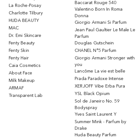
Baccarat Rouge 540
La Roche-Posay
Valentino Born In Roma
Charlotte Tilbury
Donna
HUDA BEAUTY
Giorgio Armani Si Parfum
MAC
Jean Paul Gaultier Le Male Le
Dr. Emi Skincare
Parfum
Fenty Beauty
Douglas Gutschein
Fenty Skin
CHANEL N°5 Parfum
Fenty Hair
Giorgio Armani Stronger with
you
Caia Cosmetics
Lancôme La vie est belle
About Face
Prada Paradoxe Intense
Milk Makeup
XERJOFF Vibe Erba Pura
ARMAF
YSL Black Opium
Transparent Lab
Sol de Janeiro No. 59
Bodyspray
Yves Saint Laurent Y
Summer Mink - Parfum by
Drake
Huda Beauty Parfum