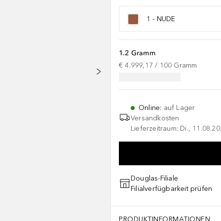
1 - NUDE
1.2 Gramm
€ 4.999,17
 / 
100
Gramm
Online
:
auf Lager
Versandkosten
Lieferzeitraum: Di., 11.08.2
Douglas-Filiale
Filialverfügbarkeit prüfen
PRODUKTINFORMATIONEN