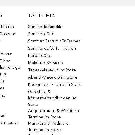
S
TOP THEMEN
bin ich
Sommerkosmetik
 Das sind
Sommerdüfte
e
Sommer Parfum für Damen
Sommerdüfte für Herren
e Haare
Herbstdüfte
 Diese
Make-up-Services
ie richtige
Tages-Make-up im Store
gen
Abend-Make-up im Store
ain
Kostenlose Rituale im Store
ums
Gesichts- &
una
Körperbehandlungen im
Store
Augenbrauen & Wimpern
lter
Termine im Store
aarausfall
Maniküre & Pediküre
Termine im Store