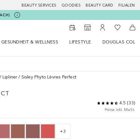
BEAUTY SERVICES
GOODIES
BEAUTY CARD
FILIALEN
BEACH)
Zu Meiner 
Zum Storefinder
Zu Meinem Kunde
Zum
GESUNDHEIT & WELLNESS
LIFESTYLE
DOUGLAS COLL
 öffnen
Gesundheit & Wellness Menü öffnen
Lifestyle Menü öffnen
Douglas Collecti
Lipliner
Sisley Phyto Lèvres Perfect
ECT
4.5
(
33
)
Preise inkl. MwSt.
+
3