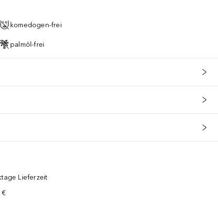
komedogen-frei
palmöl-frei
tage Lieferzeit
 €