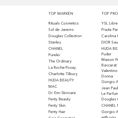
TOP MARKEN
TOP PR
Rituals Cosmetics
YSL Libre
Sol de Janeiro
Prada Pa
Douglas Collection
Carolina 
Stanley
DIOR Sa
CHANEL
HUDA BE
Puder
Purelei
Maison Fr
The Ordinary
Baccarat
La Roche-Posay
Valentin
Charlotte Tilbury
Donna
HUDA BEAUTY
Giorgio A
MAC
Jean Paul
Dr. Emi Skincare
Le Parfu
Fenty Beauty
Douglas 
Fenty Skin
CHANEL 
Fenty Hair
Giorgio 
with you