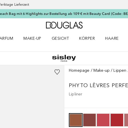
erktage Lieferzeit
Beach Bag mit 6 Highlights zur Bestellung ab 109 € mit Beauty Card (Code: 
Zur Douglas Startseite
ARFUM
MAKE-UP
GESICHT
KÖRPER
HAARE
ffnen
arfum Menü öffnen
Make-up Menü öffnen
Gesicht Menü öffnen
Körper Menü öffnen
Haare Menü
Homepage
Make-up
Lippen
PHYTO LÈVRES PERF
Lipliner