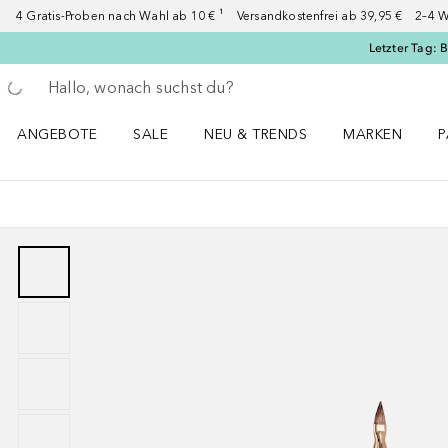
4 Gratis-Proben nach Wahl ab 10 € ¹ Versandkostenfrei ab 39,95 € 2–4 W
Letzter Tag: 
Gehe zurück
Suche ausführen
ANGEBOTE
SALE
NEU & TRENDS
MARKEN
P
Angebote Menü öffnen
Sale Menü öffnen
NEU & TRENDS Menü öffnen
MARKEN Menü ö
P