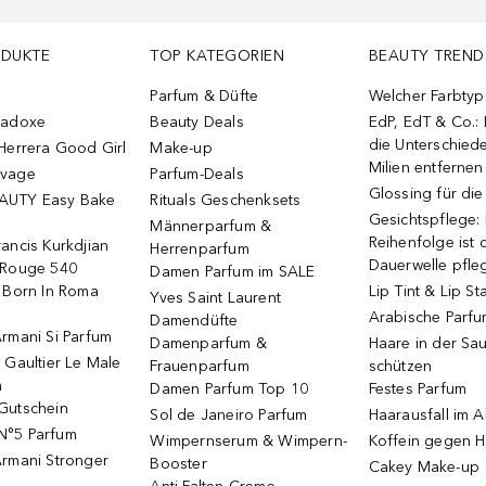
ODUKTE
TOP KATEGORIEN
BEAUTY TREND
Parfum & Düfte
Welcher Farbtyp 
radoxe
Beauty Deals
EdP, EdT & Co.:
die Unterschied
Herrera Good Girl
Make-up
Milien entfernen
uvage
Parfum-Deals
Glossing für di
AUTY Easy Bake
Rituals Geschenksets
Gesichtspflege:
Männerparfum &
Reihenfolge ist d
ancis Kurkdjian
Herrenparfum
Dauerwelle pfle
 Rouge 540
Damen Parfum im SALE
o Born In Roma
Lip Tint & Lip St
Yves Saint Laurent
Arabische Parf
Damendüfte
rmani Si Parfum
Damenparfum &
Haare in der Sa
 Gaultier Le Male
Frauenparfum
schützen
m
Damen Parfum Top 10
Festes Parfum
Gutschein
Sol de Janeiro Parfum
Haarausfall im A
N°5 Parfum
Wimpernserum & Wimpern-
Koffein gegen H
Armani Stronger
Booster
Cakey Make-up