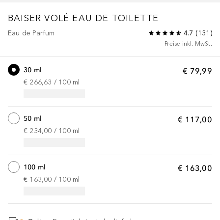
BAISER VOLÉ
EAU DE TOILETTE
Eau de Parfum
4.7
(
131
)
Preise inkl. MwSt.
30 ml
€ 79,99
€ 266,63
 / 
100
ml
50 ml
€ 117,00
€ 234,00
 / 
100
ml
100 ml
€ 163,00
€ 163,00
 / 
100
ml