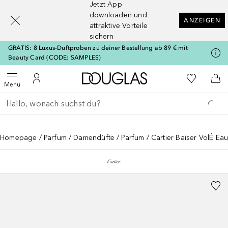
Jetzt App
[navigation.slideout.screenreader]
downloaden und
ANZEIGEN
attraktive Vorteile
sichern
GRATIS: 8 Luxus-Duftproben zu deiner Bestellung ab 89 € mit
Beauty Card (CODE: SAMPLES)
Zur Douglas Startseite
Zu Meiner 
Menü öffnen
Zu Meinem Kundenkonto
Zum
Menü
Gehe zurück
Suche ausführen
Homepage
Parfum
Damendüfte
Parfum
Cartier Baiser VolÉ Eau