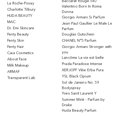
Baccarat Rouge 540
La Roche-Posay
Valentino Born In Roma
Charlotte Tilbury
Donna
HUDA BEAUTY
Giorgio Armani Si Parfum
MAC
Jean Paul Gaultier Le Male Le
Dr. Emi Skincare
Parfum
Fenty Beauty
Douglas Gutschein
Fenty Skin
CHANEL N°5 Parfum
Fenty Hair
Giorgio Armani Stronger with
you
Caia Cosmetics
Lancôme La vie est belle
About Face
Prada Paradoxe Intense
Milk Makeup
XERJOFF Vibe Erba Pura
ARMAF
YSL Black Opium
Transparent Lab
Sol de Janeiro No. 59
Bodyspray
Yves Saint Laurent Y
Summer Mink - Parfum by
Drake
Huda Beauty Parfum