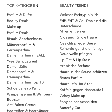
TOP KATEGORIEN
BEAUTY TRENDS
Parfum & Düfte
Welcher Farbtyp bin ich
Beauty Deals
EdP, EdT & Co.: Das sind die
Unterschiede
Make-up
Milien entfernen
Parfum-Deals
Glossing für die Haare
Rituals Geschenksets
Gesichtspflege: Diese
Männerparfum &
Reihenfolge ist die richtige
Herrenparfum
Dauerwelle pflegen
Damen Parfum im SALE
Lip Tint & Lip Stain
Yves Saint Laurent
Arabische Parfums
Damendüfte
Damenparfum &
Haare in der Sauna schützen
Frauenparfum
Festes Parfum
Damen Parfum Top 10
Haarausfall im Alter
Sol de Janeiro Parfum
Koffein gegen Haarausfall
Wimpernserum & Wimpern-
Cakey Make-up
Booster
Pony selber schneiden
Anti-Falten Creme
Butterfly Cut
Haarreifen & Haarbänder