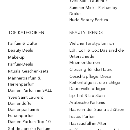
Yves Saint Laurent Y
Summer Mink - Parfum by
Drake
Huda Beauty Parfum
TOP KATEGORIEN
BEAUTY TRENDS
Parfum & Düfte
Welcher Farbtyp bin ich
Beauty Deals
EdP, EdT & Co.: Das sind die
Unterschiede
Make-up
Milien entfernen
Parfum-Deals
Glossing für die Haare
Rituals Geschenksets
Gesichtspflege: Diese
Männerparfum &
Reihenfolge ist die richtige
Herrenparfum
Dauerwelle pflegen
Damen Parfum im SALE
Lip Tint & Lip Stain
Yves Saint Laurent
Arabische Parfums
Damendüfte
Damenparfum &
Haare in der Sauna schützen
Frauenparfum
Festes Parfum
Damen Parfum Top 10
Haarausfall im Alter
Sol de Janeiro Parfum