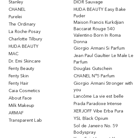
Stanley
DIOR Sauvage
CHANEL
HUDA BEAUTY Easy Bake
Puder
Purelei
Maison Francis Kurkdjian
The Ordinary
Baccarat Rouge 540
La Roche-Posay
Valentino Born In Roma
Charlotte Tilbury
Donna
HUDA BEAUTY
Giorgio Armani Si Parfum
MAC
Jean Paul Gaultier Le Male Le
Dr. Emi Skincare
Parfum
Fenty Beauty
Douglas Gutschein
Fenty Skin
CHANEL N°5 Parfum
Fenty Hair
Giorgio Armani Stronger with
you
Caia Cosmetics
Lancôme La vie est belle
About Face
Prada Paradoxe Intense
Milk Makeup
XERJOFF Vibe Erba Pura
ARMAF
YSL Black Opium
Transparent Lab
Sol de Janeiro No. 59
Bodyspray