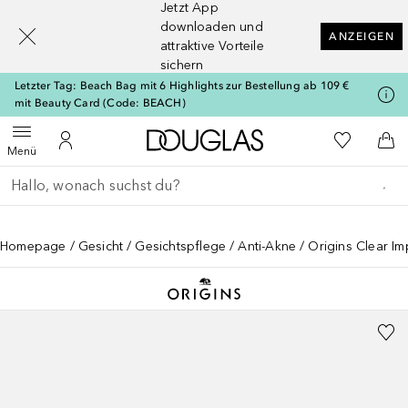
Jetzt App
[navigation.slideout.screenreader]
downloaden und
ANZEIGEN
attraktive Vorteile
sichern
Letzter Tag: Beach Bag mit 6 Highlights zur Bestellung ab 109 €
mit Beauty Card (Code: BEACH)
Zur Douglas Startseite
Zu Meiner 
Menü öffnen
Zu Meinem Kundenkonto
Zum
Menü
Gehe zurück
Suche ausführen
Homepage
Gesicht
Gesichtspflege
Anti-Akne
Origins Clear 