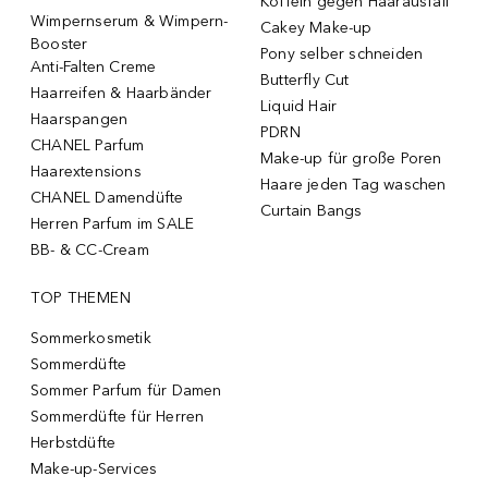
Koffein gegen Haarausfall
Wimpernserum & Wimpern-
Cakey Make-up
Booster
Pony selber schneiden
Anti-Falten Creme
Butterfly Cut
Haarreifen & Haarbänder
Liquid Hair
Haarspangen
PDRN
CHANEL Parfum
Make-up für große Poren
Haarextensions
Haare jeden Tag waschen
CHANEL Damendüfte
Curtain Bangs
Herren Parfum im SALE
BB- & CC-Cream
TOP THEMEN
Sommerkosmetik
Sommerdüfte
Sommer Parfum für Damen
Sommerdüfte für Herren
Herbstdüfte
Make-up-Services