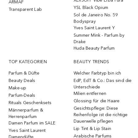
XERJOFF Vibe Erba Pura
ARMAF
YSL Black Opium
Transparent Lab
Sol de Janeiro No. 59
Bodyspray
Yves Saint Laurent Y
Summer Mink - Parfum by
Drake
Huda Beauty Parfum
TOP KATEGORIEN
BEAUTY TRENDS
Parfum & Düfte
Welcher Farbtyp bin ich
Beauty Deals
EdP, EdT & Co.: Das sind die
Unterschiede
Make-up
Milien entfernen
Parfum-Deals
Glossing für die Haare
Rituals Geschenksets
Gesichtspflege: Diese
Männerparfum &
Reihenfolge ist die richtige
Herrenparfum
Dauerwelle pflegen
Damen Parfum im SALE
Lip Tint & Lip Stain
Yves Saint Laurent
Arabische Parfums
Damendüfte