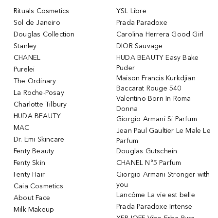
Rituals Cosmetics
YSL Libre
Sol de Janeiro
Prada Paradoxe
Douglas Collection
Carolina Herrera Good Girl
Stanley
DIOR Sauvage
CHANEL
HUDA BEAUTY Easy Bake
Puder
Purelei
Maison Francis Kurkdjian
The Ordinary
Baccarat Rouge 540
La Roche-Posay
Valentino Born In Roma
Charlotte Tilbury
Donna
HUDA BEAUTY
Giorgio Armani Si Parfum
MAC
Jean Paul Gaultier Le Male Le
Dr. Emi Skincare
Parfum
Fenty Beauty
Douglas Gutschein
Fenty Skin
CHANEL N°5 Parfum
Fenty Hair
Giorgio Armani Stronger with
you
Caia Cosmetics
Lancôme La vie est belle
About Face
Prada Paradoxe Intense
Milk Makeup