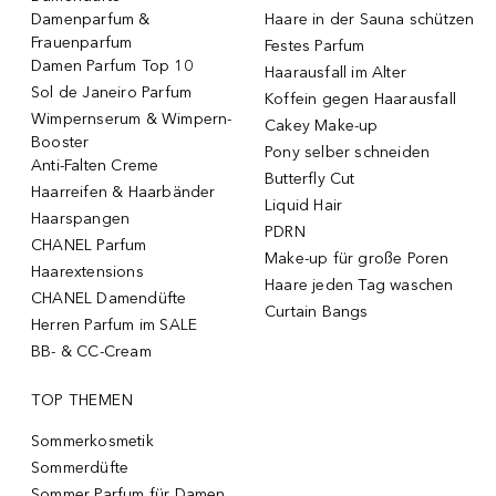
Damenparfum &
Haare in der Sauna schützen
Frauenparfum
Festes Parfum
Damen Parfum Top 10
Haarausfall im Alter
Sol de Janeiro Parfum
Koffein gegen Haarausfall
Wimpernserum & Wimpern-
Cakey Make-up
Booster
Pony selber schneiden
Anti-Falten Creme
Butterfly Cut
Haarreifen & Haarbänder
Liquid Hair
Haarspangen
PDRN
CHANEL Parfum
Make-up für große Poren
Haarextensions
Haare jeden Tag waschen
CHANEL Damendüfte
Curtain Bangs
Herren Parfum im SALE
BB- & CC-Cream
TOP THEMEN
Sommerkosmetik
Sommerdüfte
Sommer Parfum für Damen