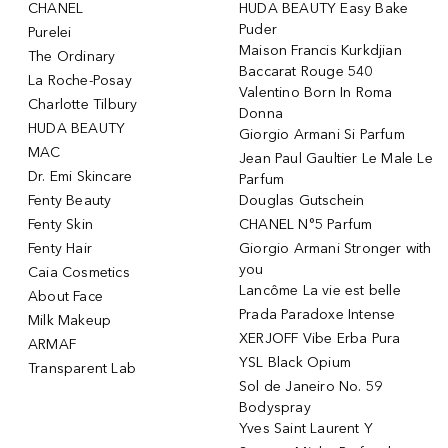
CHANEL
HUDA BEAUTY Easy Bake
Puder
Purelei
Maison Francis Kurkdjian
The Ordinary
Baccarat Rouge 540
La Roche-Posay
Valentino Born In Roma
Charlotte Tilbury
Donna
HUDA BEAUTY
Giorgio Armani Si Parfum
MAC
Jean Paul Gaultier Le Male Le
Dr. Emi Skincare
Parfum
Fenty Beauty
Douglas Gutschein
Fenty Skin
CHANEL N°5 Parfum
Fenty Hair
Giorgio Armani Stronger with
you
Caia Cosmetics
Lancôme La vie est belle
About Face
Prada Paradoxe Intense
Milk Makeup
XERJOFF Vibe Erba Pura
ARMAF
YSL Black Opium
Transparent Lab
Sol de Janeiro No. 59
Bodyspray
Yves Saint Laurent Y