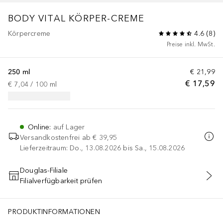
BODY VITAL
KÖRPER-CREME
Körpercreme
4.6
(
8
)
Preise inkl. MwSt.
250 ml
€ 21,99
€ 17,59
€ 7,04
 / 
100
ml
Online
:
auf Lager
Versandkostenfrei ab
€ 39,95
Lieferzeitraum: Do., 13.08.2026 bis Sa., 15.08.2026
Douglas-Filiale
Filialverfügbarkeit prüfen
IN DEN WARENKORB
PRODUKTINFORMATIONEN