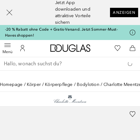
Jetzt App
[navigation.slideout.screenreader]
downloaden und
ANZEIGEN
attraktive Vorteile
sichern
-20 % Rabatt ohne Code + Gratis-Versand. Jetzt Sommer-Must-
Haves shoppen!
Zur Douglas Startseite
Zu Meiner 
Menü öffnen
Zu Meinem Kundenkonto
Zum
Menü
Gehe zurück
Suche ausführen
Homepage
Körper
Körperpflege
Bodylotion
Charlotte Meentz