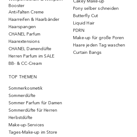
Cakey Make-up
Booster
Pony selber schneiden
Anti-Falten Creme
Butterfly Cut
Haarreifen & Haarbänder
Liquid Hair
Haarspangen
PDRN
CHANEL Parfum
Make-up für große Poren
Haarextensions
Haare jeden Tag waschen
CHANEL Damendüfte
Curtain Bangs
Herren Parfum im SALE
BB- & CC-Cream
TOP THEMEN
Sommerkosmetik
Sommerdüfte
Sommer Parfum für Damen
Sommerdüfte für Herren
Herbstdüfte
Make-up-Services
Tages-Make-up im Store