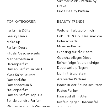
Summer Mink - Parfum by
Drake
Huda Beauty Parfum
TOP KATEGORIEN
BEAUTY TRENDS
Parfum & Düfte
Welcher Farbtyp bin ich
Beauty Deals
EdP, EdT & Co.: Das sind die
Unterschiede
Make-up
Milien entfernen
Parfum-Deals
Glossing für die Haare
Rituals Geschenksets
Gesichtspflege: Diese
Männerparfum &
Reihenfolge ist die richtige
Herrenparfum
Dauerwelle pflegen
Damen Parfum im SALE
Lip Tint & Lip Stain
Yves Saint Laurent
Arabische Parfums
Damendüfte
Damenparfum &
Haare in der Sauna schützen
Frauenparfum
Festes Parfum
Damen Parfum Top 10
Haarausfall im Alter
Sol de Janeiro Parfum
Koffein gegen Haarausfall
Wimpernserum & Wimpern-