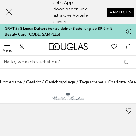
Jetzt App
[navigation.slideout.screenreader]
downloaden und
ANZEIGEN
attraktive Vorteile
sichern
GRATIS: 8 Luxus-Duftproben zu deiner Bestellung ab 89 € mit
Beauty Card (CODE: SAMPLES)
Zur Douglas Startseite
Zu Meiner 
Menü öffnen
Zu Meinem Kundenkonto
Zum
Menü
Gehe zurück
Suche ausführen
Homepage
Gesicht
Gesichtspflege
Tagescreme
Charlotte Mee