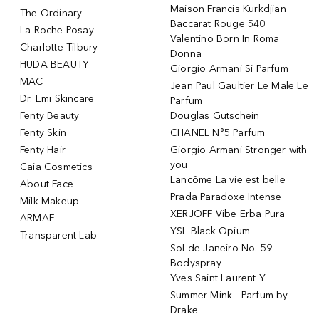
Maison Francis Kurkdjian
The Ordinary
Baccarat Rouge 540
La Roche-Posay
Valentino Born In Roma
Charlotte Tilbury
Donna
HUDA BEAUTY
Giorgio Armani Si Parfum
MAC
Jean Paul Gaultier Le Male Le
Dr. Emi Skincare
Parfum
Fenty Beauty
Douglas Gutschein
Fenty Skin
CHANEL N°5 Parfum
Fenty Hair
Giorgio Armani Stronger with
you
Caia Cosmetics
Lancôme La vie est belle
About Face
Prada Paradoxe Intense
Milk Makeup
XERJOFF Vibe Erba Pura
ARMAF
YSL Black Opium
Transparent Lab
Sol de Janeiro No. 59
Bodyspray
Yves Saint Laurent Y
Summer Mink - Parfum by
Drake