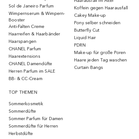
Haarausfall im Alter
Sol de Janeiro Parfum
Koffein gegen Haarausfall
Wimpernserum & Wimpern-
Cakey Make-up
Booster
Pony selber schneiden
Anti-Falten Creme
Butterfly Cut
Haarreifen & Haarbänder
Liquid Hair
Haarspangen
PDRN
CHANEL Parfum
Make-up für große Poren
Haarextensions
Haare jeden Tag waschen
CHANEL Damendüfte
Curtain Bangs
Herren Parfum im SALE
BB- & CC-Cream
TOP THEMEN
Sommerkosmetik
Sommerdüfte
Sommer Parfum für Damen
Sommerdüfte für Herren
Herbstdüfte