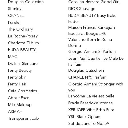
Douglas Collection
Carolina Herrera Good Girl
Stanley
DIOR Sauvage
CHANEL
HUDA BEAUTY Easy Bake
Puder
Purelei
Maison Francis Kurkdjian
The Ordinary
Baccarat Rouge 540
La Roche-Posay
Valentino Born In Roma
Charlotte Tilbury
Donna
HUDA BEAUTY
Giorgio Armani Si Parfum
MAC
Jean Paul Gaultier Le Male Le
Dr. Emi Skincare
Parfum
Fenty Beauty
Douglas Gutschein
Fenty Skin
CHANEL N°5 Parfum
Fenty Hair
Giorgio Armani Stronger with
you
Caia Cosmetics
Lancôme La vie est belle
About Face
Prada Paradoxe Intense
Milk Makeup
XERJOFF Vibe Erba Pura
ARMAF
YSL Black Opium
Transparent Lab
Sol de Janeiro No. 59