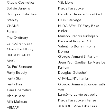
Rituals Cosmetics
YSL Libre
Sol de Janeiro
Prada Paradoxe
Douglas Collection
Carolina Herrera Good Girl
Stanley
DIOR Sauvage
CHANEL
HUDA BEAUTY Easy Bake
Puder
Purelei
Maison Francis Kurkdjian
The Ordinary
Baccarat Rouge 540
La Roche-Posay
Valentino Born In Roma
Charlotte Tilbury
Donna
HUDA BEAUTY
Giorgio Armani Si Parfum
MAC
Jean Paul Gaultier Le Male Le
Dr. Emi Skincare
Parfum
Fenty Beauty
Douglas Gutschein
Fenty Skin
CHANEL N°5 Parfum
Fenty Hair
Giorgio Armani Stronger with
you
Caia Cosmetics
Lancôme La vie est belle
About Face
Prada Paradoxe Intense
Milk Makeup
XERJOFF Vibe Erba Pura
ARMAF