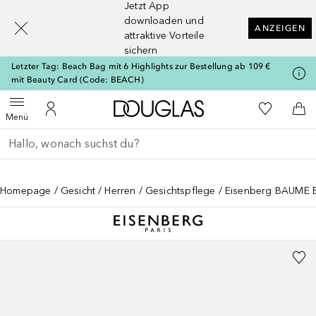
Jetzt App
[navigation.slideout.screenreader]
downloaden und
ANZEIGEN
attraktive Vorteile
sichern
Letzter Tag: Beach Bag mit 6 Highlights zur Bestellung ab 109 €
mit Beauty Card (Code: BEACH)
Zur Douglas Startseite
Zu Meiner 
Menü öffnen
Zu Meinem Kundenkonto
Zum
Menü
Gehe zurück
Suche ausführen
Homepage
Gesicht
Herren
Gesichtspflege
Eisenberg BAUME 