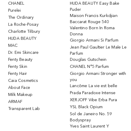
CHANEL
HUDA BEAUTY Easy Bake
Puder
Purelei
Maison Francis Kurkdjian
The Ordinary
Baccarat Rouge 540
La Roche-Posay
Valentino Born In Roma
Charlotte Tilbury
Donna
HUDA BEAUTY
Giorgio Armani Si Parfum
MAC
Jean Paul Gaultier Le Male Le
Dr. Emi Skincare
Parfum
Fenty Beauty
Douglas Gutschein
Fenty Skin
CHANEL N°5 Parfum
Fenty Hair
Giorgio Armani Stronger with
you
Caia Cosmetics
Lancôme La vie est belle
About Face
Prada Paradoxe Intense
Milk Makeup
XERJOFF Vibe Erba Pura
ARMAF
YSL Black Opium
Transparent Lab
Sol de Janeiro No. 59
Bodyspray
Yves Saint Laurent Y