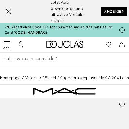
Jetzt App
[navigation.slideout.screenreader]
downloaden und
ANZEIGEN
attraktive Vorteile
sichern
–20 Rabatt ohne Code! On Top: Summer Bag ab 89 € mit Beauty
Card (CODE: HANDBAG)
Zur Douglas Startseite
Zu Meiner 
Menü öffnen
Zu Meinem Kundenkonto
Zum
Menü
Gehe zurück
Suche ausführen
Homepage
Make-up
Pinsel
Augenbrauenpinsel
MAC 204 Lash