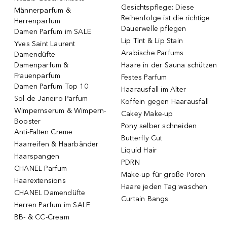
Gesichtspflege: Diese
Männerparfum &
Reihenfolge ist die richtige
Herrenparfum
Dauerwelle pflegen
Damen Parfum im SALE
Lip Tint & Lip Stain
Yves Saint Laurent
Arabische Parfums
Damendüfte
Damenparfum &
Haare in der Sauna schützen
Frauenparfum
Festes Parfum
Damen Parfum Top 10
Haarausfall im Alter
Sol de Janeiro Parfum
Koffein gegen Haarausfall
Wimpernserum & Wimpern-
Cakey Make-up
Booster
Pony selber schneiden
Anti-Falten Creme
Butterfly Cut
Haarreifen & Haarbänder
Liquid Hair
Haarspangen
PDRN
CHANEL Parfum
Make-up für große Poren
Haarextensions
Haare jeden Tag waschen
CHANEL Damendüfte
Curtain Bangs
Herren Parfum im SALE
BB- & CC-Cream