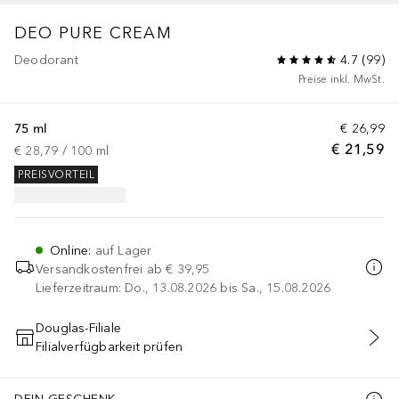
DEO PURE
CREAM
Deodorant
4.7
(
99
)
Preise inkl. MwSt.
75 ml
€ 26,99
€ 21,59
€ 28,79
 / 
100
ml
PREISVORTEIL
Online
:
auf Lager
Versandkostenfrei ab
€ 39,95
Lieferzeitraum: Do., 13.08.2026 bis Sa., 15.08.2026
Douglas-Filiale
Filialverfügbarkeit prüfen
IN DEN WARENKORB