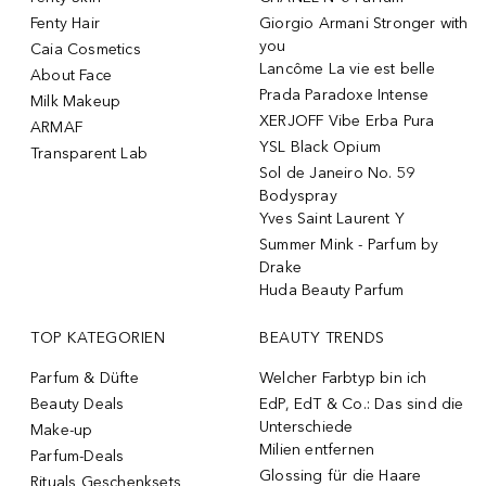
Fenty Hair
Giorgio Armani Stronger with
you
Caia Cosmetics
Lancôme La vie est belle
About Face
Prada Paradoxe Intense
Milk Makeup
XERJOFF Vibe Erba Pura
ARMAF
YSL Black Opium
Transparent Lab
Sol de Janeiro No. 59
Bodyspray
Yves Saint Laurent Y
Summer Mink - Parfum by
Drake
Huda Beauty Parfum
TOP KATEGORIEN
BEAUTY TRENDS
Parfum & Düfte
Welcher Farbtyp bin ich
Beauty Deals
EdP, EdT & Co.: Das sind die
Unterschiede
Make-up
Milien entfernen
Parfum-Deals
Glossing für die Haare
Rituals Geschenksets