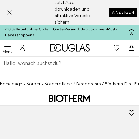
Jetzt App
[navigation.slideout.screenreader]
downloaden und
ANZEIGEN
attraktive Vorteile
sichern
-20 % Rabatt ohne Code + Gratis-Versand. Jetzt Sommer-Must-
Haves shoppen!
Zur Douglas Startseite
Zu Meiner 
Menü öffnen
Zu Meinem Kundenkonto
Zum
Menü
Gehe zurück
Suche ausführen
Homepage
Körper
Körperpflege
Deodorants
Biotherm Deo P