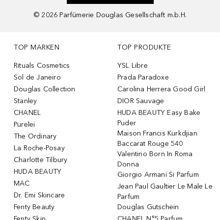
©
2026
Parfümerie Douglas Gesellschaft m.b.H.
TOP MARKEN
TOP PRODUKTE
Rituals Cosmetics
YSL Libre
Sol de Janeiro
Prada Paradoxe
Douglas Collection
Carolina Herrera Good Girl
Stanley
DIOR Sauvage
CHANEL
HUDA BEAUTY Easy Bake
Puder
Purelei
Maison Francis Kurkdjian
The Ordinary
Baccarat Rouge 540
La Roche-Posay
Valentino Born In Roma
Charlotte Tilbury
Donna
HUDA BEAUTY
Giorgio Armani Si Parfum
MAC
Jean Paul Gaultier Le Male Le
Dr. Emi Skincare
Parfum
Fenty Beauty
Douglas Gutschein
Fenty Skin
CHANEL N°5 Parfum