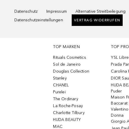
Datenschutz
Impressum
Alternative Streitbeilegung
Datenschutzeinstellungen
VERTRAG WIDERRUFEN
TOP MARKEN
TOP PR
Rituals Cosmetics
YSL Libre
Sol de Janeiro
Prada Pa
Douglas Collection
Carolina 
Stanley
DIOR Sa
CHANEL
HUDA BE
Puder
Purelei
Maison Fr
The Ordinary
Baccarat
La Roche-Posay
Valentin
Charlotte Tilbury
Donna
HUDA BEAUTY
Giorgio A
MAC
Jean Paul