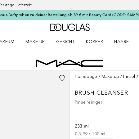
erktage Lieferzeit
uxus-Duftproben zu deiner Bestellung ab 89 € mit Beauty Card (CODE: SAMP
Zur Douglas Startseite
ARFUM
MAKE-UP
GESICHT
KÖRPER
HAARE
ffnen
arfum Menü öffnen
Make-up Menü öffnen
Gesicht Menü öffnen
Körper Menü öffnen
Haare Menü
Homepage
Make-up
Pinsel
BRUSH CLEANSER
Pinselreiniger
233 ml
€ 5,99
 / 
100
ml