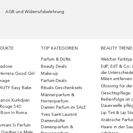
AGB und Widerrufsbelehrung
ODUKTE
TOP KATEGORIEN
BEAUTY TREND
Parfum & Düfte
Welcher Farbtyp 
radoxe
Beauty Deals
EdP, EdT & Co.:
die Unterschied
Herrera Good Girl
Make-up
Milien entfernen
uvage
Parfum-Deals
Glossing für di
AUTY Easy Bake
Rituals Geschenksets
Gesichtspflege:
Männerparfum &
Reihenfolge ist d
ancis Kurkdjian
Herrenparfum
Dauerwelle pfle
 Rouge 540
Damen Parfum im SALE
o Born In Roma
Lip Tint & Lip St
Yves Saint Laurent
Arabische Parf
Damendüfte
rmani Si Parfum
Damenparfum &
Haare in der Sa
 Gaultier Le Male