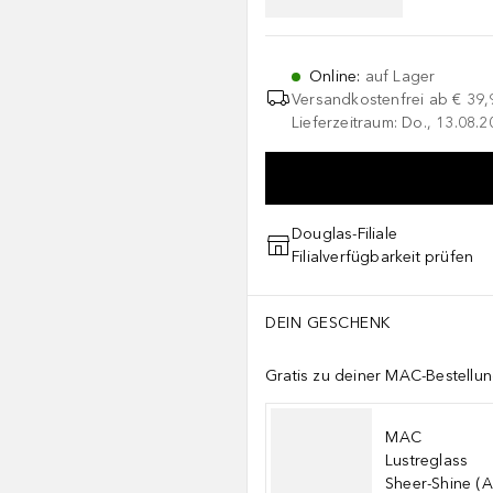
Online
:
auf Lager
Versandkostenfrei ab
€ 39,
Lieferzeitraum: Do., 13.08.2
Douglas-Filiale
Filialverfügbarkeit prüfen
DEIN GESCHENK
Gratis zu deiner MAC-Bestellu
MAC
Lustreglass
Sheer-Shine (A