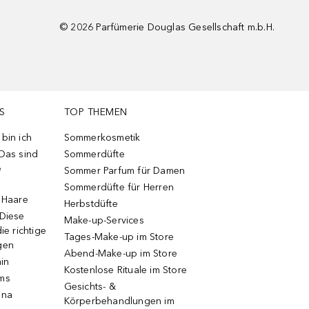
©
2026
Parfümerie Douglas Gesellschaft m.b.H.
S
TOP THEMEN
bin ich
Sommerkosmetik
 Das sind
Sommerdüfte
e
Sommer Parfum für Damen
Sommerdüfte für Herren
e Haare
Herbstdüfte
 Diese
Make-up-Services
ie richtige
Tages-Make-up im Store
gen
Abend-Make-up im Store
ain
Kostenlose Rituale im Store
ums
Gesichts- &
una
Körperbehandlungen im