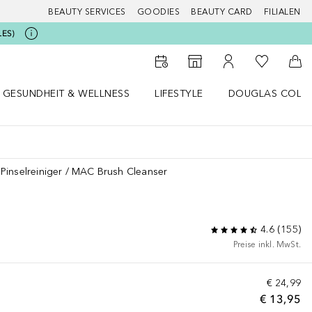
BEAUTY SERVICES
GOODIES
BEAUTY CARD
FILIALEN
LES)
Zu Meiner 
Zum Storefinder
Zu Meinem Kunde
Zum
GESUNDHEIT & WELLNESS
LIFESTYLE
DOUGLAS COLL
 öffnen
Gesundheit & Wellness Menü öffnen
Lifestyle Menü öffnen
Douglas Collecti
Pinselreiniger
MAC Brush Cleanser
4.6
(
155
)
Preise inkl. MwSt.
€ 24,99
€ 13,95