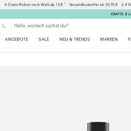
4 Gratis-Proben nach Wahl ab 10 € ¹ Versandkostenfrei ab 39,95 € 2–4 W
GRATIS: 8 L
Gehe zurück
Suche ausführen
ANGEBOTE
SALE
NEU & TRENDS
MARKEN
P
Angebote Menü öffnen
Sale Menü öffnen
NEU & TRENDS Menü öffnen
MARKEN Menü ö
P