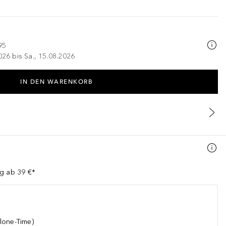
95
026 bis Sa., 15.08.2026
IN DEN WARENKORB
ng ab 39 €*
lone-Time)