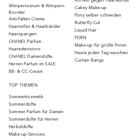
Koffein gegen Haarausfall
Wimpernserum & Wimpern-
Cakey Make-up
Booster
Pony selber schneiden
Anti-Falten Creme
Butterfly Cut
Haarreifen & Haarbänder
Liquid Hair
Haarspangen
PDRN
CHANEL Parfum
Make-up für große Poren
Haarextensions
Haare jeden Tag waschen
CHANEL Damendüfte
Curtain Bangs
Herren Parfum im SALE
BB- & CC-Cream
TOP THEMEN
Sommerkosmetik
Sommerdüfte
Sommer Parfum für Damen
Sommerdüfte für Herren
Herbstdüfte
Make-up-Services