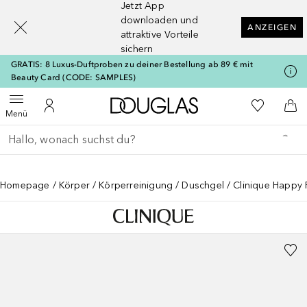
Jetzt App
[navigation.slideout.screenreader]
downloaden und
ANZEIGEN
attraktive Vorteile
sichern
GRATIS: 8 Luxus-Duftproben zu deiner Bestellung ab 89 € mit
Beauty Card (CODE: SAMPLES)
Zur Douglas Startseite
Zu Meiner 
Menü öffnen
Zu Meinem Kundenkonto
Zum
Menü
Gehe zurück
Suche ausführen
Homepage
Körper
Körperreinigung
Duschgel
Clinique Happy