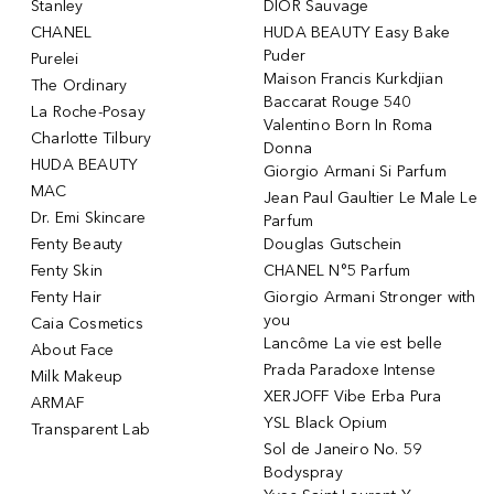
Stanley
DIOR Sauvage
CHANEL
HUDA BEAUTY Easy Bake
Puder
Purelei
Maison Francis Kurkdjian
The Ordinary
Baccarat Rouge 540
La Roche-Posay
Valentino Born In Roma
Charlotte Tilbury
Donna
HUDA BEAUTY
Giorgio Armani Si Parfum
MAC
Jean Paul Gaultier Le Male Le
Dr. Emi Skincare
Parfum
Fenty Beauty
Douglas Gutschein
Fenty Skin
CHANEL N°5 Parfum
Fenty Hair
Giorgio Armani Stronger with
you
Caia Cosmetics
Lancôme La vie est belle
About Face
Prada Paradoxe Intense
Milk Makeup
XERJOFF Vibe Erba Pura
ARMAF
YSL Black Opium
Transparent Lab
Sol de Janeiro No. 59
Bodyspray