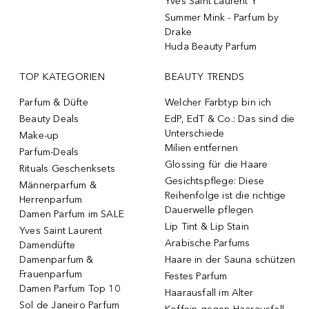
Yves Saint Laurent Y
Summer Mink - Parfum by
Drake
Huda Beauty Parfum
TOP KATEGORIEN
BEAUTY TRENDS
Parfum & Düfte
Welcher Farbtyp bin ich
Beauty Deals
EdP, EdT & Co.: Das sind die
Unterschiede
Make-up
Milien entfernen
Parfum-Deals
Glossing für die Haare
Rituals Geschenksets
Gesichtspflege: Diese
Männerparfum &
Reihenfolge ist die richtige
Herrenparfum
Dauerwelle pflegen
Damen Parfum im SALE
Lip Tint & Lip Stain
Yves Saint Laurent
Arabische Parfums
Damendüfte
Damenparfum &
Haare in der Sauna schützen
Frauenparfum
Festes Parfum
Damen Parfum Top 10
Haarausfall im Alter
Sol de Janeiro Parfum