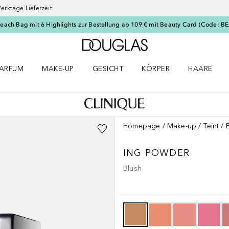
erktage Lieferzeit
Beach Bag mit 6 Highlights zur Bestellung ab 109 € mit Beauty Card (Code: 
Zur Douglas Startseite
ARFUM
MAKE-UP
GESICHT
KÖRPER
HAARE
ffnen
arfum Menü öffnen
Make-up Menü öffnen
Gesicht Menü öffnen
Körper Menü öffnen
Haare Menü
Homepage
Make-up
Teint
ING POWDER
Blush