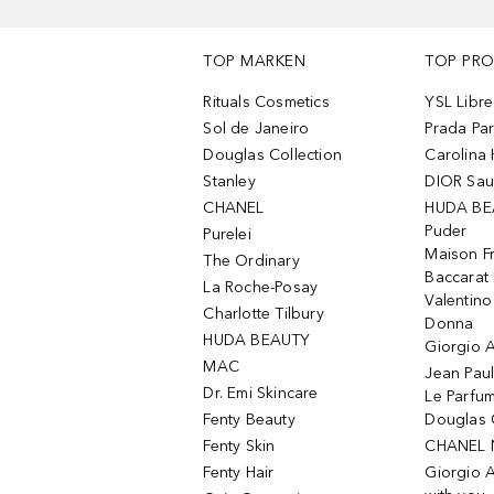
TOP MARKEN
TOP PR
Rituals Cosmetics
YSL Libre
Sol de Janeiro
Prada Pa
Douglas Collection
Carolina 
Stanley
DIOR Sa
CHANEL
HUDA BE
Puder
Purelei
Maison Fr
The Ordinary
Baccarat
La Roche-Posay
Valentin
Charlotte Tilbury
Donna
HUDA BEAUTY
Giorgio A
MAC
Jean Paul
Dr. Emi Skincare
Le Parfu
Fenty Beauty
Douglas 
Fenty Skin
CHANEL 
Fenty Hair
Giorgio 