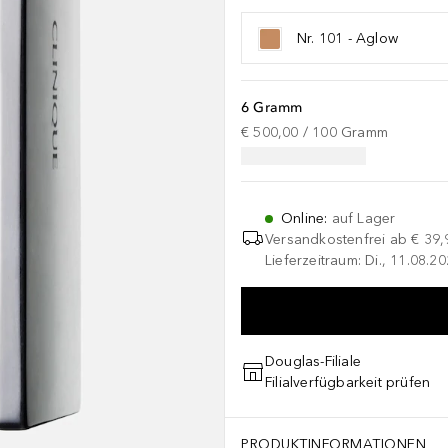
Nr. 101 - Aglow
6 Gramm
€ 500,00
 / 
100
Gramm
Online
:
auf Lager
Versandkostenfrei ab
€ 39,
Lieferzeitraum: Di., 11.08.2
Douglas-Filiale
Filialverfügbarkeit prüfen
PRODUKTINFORMATIONEN