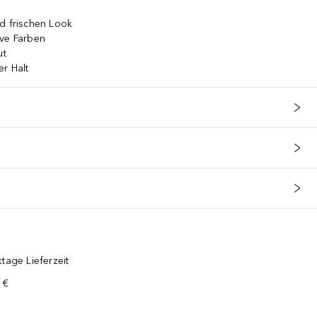
d frischen Look
ive Farben
ut
er Halt
tage Lieferzeit
 €