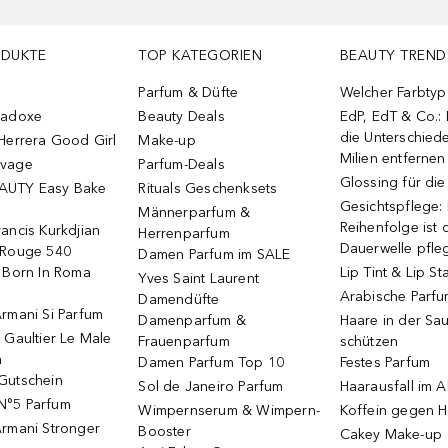
ODUKTE
TOP KATEGORIEN
BEAUTY TREND
Parfum & Düfte
Welcher Farbtyp 
radoxe
Beauty Deals
EdP, EdT & Co.:
die Unterschied
Herrera Good Girl
Make-up
Milien entfernen
uvage
Parfum-Deals
Glossing für di
AUTY Easy Bake
Rituals Geschenksets
Gesichtspflege:
Männerparfum &
Reihenfolge ist d
ancis Kurkdjian
Herrenparfum
Dauerwelle pfle
 Rouge 540
Damen Parfum im SALE
o Born In Roma
Lip Tint & Lip St
Yves Saint Laurent
Arabische Parf
Damendüfte
rmani Si Parfum
Damenparfum &
Haare in der Sa
 Gaultier Le Male
Frauenparfum
schützen
m
Damen Parfum Top 10
Festes Parfum
Gutschein
Sol de Janeiro Parfum
Haarausfall im A
N°5 Parfum
Wimpernserum & Wimpern-
Koffein gegen H
Armani Stronger
Booster
Cakey Make-up