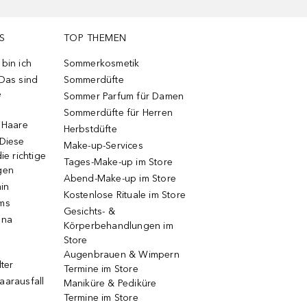
S
TOP THEMEN
bin ich
Sommerkosmetik
 Das sind
Sommerdüfte
e
Sommer Parfum für Damen
Sommerdüfte für Herren
e Haare
Herbstdüfte
 Diese
Make-up-Services
ie richtige
Tages-Make-up im Store
gen
Abend-Make-up im Store
ain
Kostenlose Rituale im Store
ums
Gesichts- &
una
Körperbehandlungen im
Store
Augenbrauen & Wimpern
lter
Termine im Store
aarausfall
Maniküre & Pediküre
Termine im Store