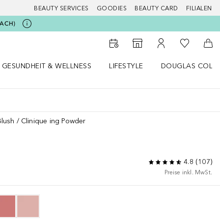
BEAUTY SERVICES
GOODIES
BEAUTY CARD
FILIALEN
BEACH)
Zu Meiner 
Zum Storefinder
Zu Meinem Kunde
Zum
GESUNDHEIT & WELLNESS
LIFESTYLE
DOUGLAS COLL
 öffnen
Gesundheit & Wellness Menü öffnen
Lifestyle Menü öffnen
Douglas Collecti
Blush
Clinique ing Powder
4.8
(
107
)
Preise inkl. MwSt.