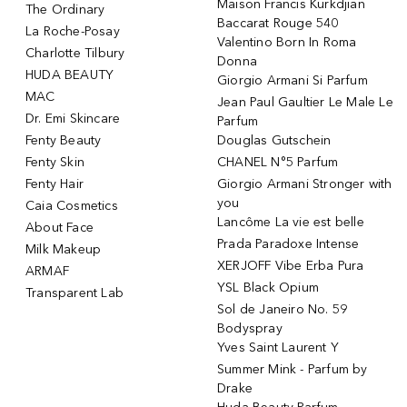
Maison Francis Kurkdjian
The Ordinary
Baccarat Rouge 540
La Roche-Posay
Valentino Born In Roma
Charlotte Tilbury
Donna
HUDA BEAUTY
Giorgio Armani Si Parfum
MAC
Jean Paul Gaultier Le Male Le
Dr. Emi Skincare
Parfum
Fenty Beauty
Douglas Gutschein
Fenty Skin
CHANEL N°5 Parfum
Fenty Hair
Giorgio Armani Stronger with
you
Caia Cosmetics
Lancôme La vie est belle
About Face
Prada Paradoxe Intense
Milk Makeup
XERJOFF Vibe Erba Pura
ARMAF
YSL Black Opium
Transparent Lab
Sol de Janeiro No. 59
Bodyspray
Yves Saint Laurent Y
Summer Mink - Parfum by
Drake