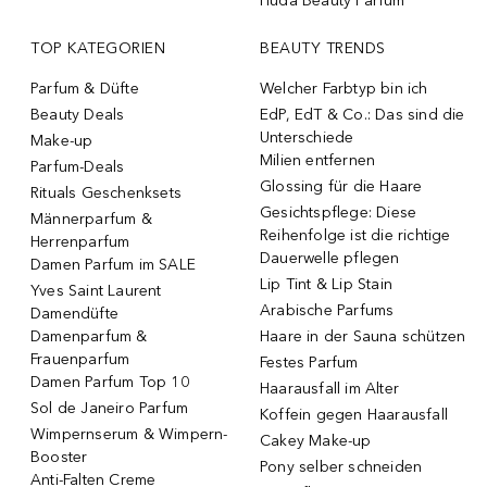
Huda Beauty Parfum
TOP KATEGORIEN
BEAUTY TRENDS
Parfum & Düfte
Welcher Farbtyp bin ich
Beauty Deals
EdP, EdT & Co.: Das sind die
Unterschiede
Make-up
Milien entfernen
Parfum-Deals
Glossing für die Haare
Rituals Geschenksets
Gesichtspflege: Diese
Männerparfum &
Reihenfolge ist die richtige
Herrenparfum
Dauerwelle pflegen
Damen Parfum im SALE
Lip Tint & Lip Stain
Yves Saint Laurent
Arabische Parfums
Damendüfte
Damenparfum &
Haare in der Sauna schützen
Frauenparfum
Festes Parfum
Damen Parfum Top 10
Haarausfall im Alter
Sol de Janeiro Parfum
Koffein gegen Haarausfall
Wimpernserum & Wimpern-
Cakey Make-up
Booster
Pony selber schneiden
Anti-Falten Creme