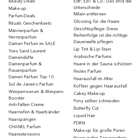
Beauty Deals
EdP, EdT & Co.: Das sind die
Unterschiede
Make-up
Milien entfernen
Parfum-Deals
Glossing für die Haare
Rituals Geschenksets
Gesichtspflege: Diese
Männerparfum &
Reihenfolge ist die richtige
Herrenparfum
Dauerwelle pflegen
Damen Parfum im SALE
Lip Tint & Lip Stain
Yves Saint Laurent
Arabische Parfums
Damendüfte
Damenparfum &
Haare in der Sauna schützen
Frauenparfum
Festes Parfum
Damen Parfum Top 10
Haarausfall im Alter
Sol de Janeiro Parfum
Koffein gegen Haarausfall
Wimpernserum & Wimpern-
Cakey Make-up
Booster
Pony selber schneiden
Anti-Falten Creme
Butterfly Cut
Haarreifen & Haarbänder
Liquid Hair
Haarspangen
PDRN
CHANEL Parfum
Make-up für große Poren
Haarextensions
Haare jeden Tag waschen