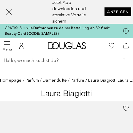
Jetzt App
[navigation.slideout.screenreader]
downloaden und
ANZEIGEN
attraktive Vorteile
sichern
GRATIS: 8 Luxus-Duftproben zu deiner Bestellung ab 89 € mit
Beauty Card (CODE: SAMPLES)
Zur Douglas Startseite
Zu Meiner 
Menü öffnen
Zu Meinem Kundenkonto
Zum
Menü
Gehe zurück
Suche ausführen
Homepage
Parfum
Damendüfte
Parfum
Laura Biagiotti Laura E