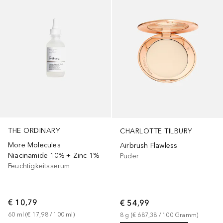
THE ORDINARY
CHARLOTTE TILBURY
More Molecules
Airbrush Flawless
Niacinamide 10% + Zinc 1%
Puder
Feuchtigkeitsserum
€ 10,79
€ 54,99
60
ml
 (
€ 17,98
 / 
100
ml
)
8
g
 (
€ 687,38
 / 
100
Gramm
)