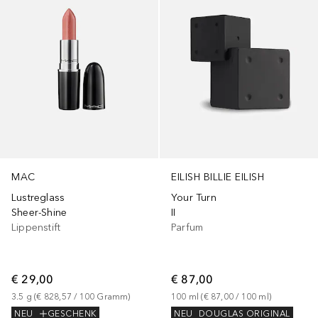
MAC
EILISH BILLIE EILISH
Lustreglass
Your Turn
Sheer-Shine
II
Lippenstift
Parfum
€ 29,00
€ 87,00
3.5
g
 (
€ 828,57
 / 
100
Gramm
)
100
ml
 (
€ 87,00
 / 
100
ml
)
NEU
GESCHENK
NEU
DOUGLAS ORIGINAL