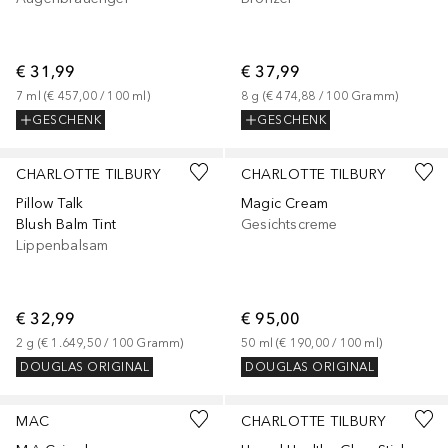
€ 31,99
€ 37,99
7
ml
 (
€ 457,00
 / 
100
ml
)
8
g
 (
€ 474,88
 / 
100
Gramm
)
GESCHENK
GESCHENK
+
3
CHARLOTTE TILBURY
CHARLOTTE TILBURY
Pillow Talk
Magic Cream
Blush Balm Tint
Gesichtscreme
Lippenbalsam
€ 32,99
€ 95,00
2
g
 (
€ 1.649,50
 / 
100
Gramm
)
50
ml
 (
€ 190,00
 / 
100
ml
)
DOUGLAS ORIGINAL
DOUGLAS ORIGINAL
+
31
+
3
MAC
CHARLOTTE TILBURY