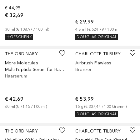
€ 44,95
€ 32,69
€ 29,99
30
ml
 (
€ 108,97
 / 
100
ml
)
4.8
ml
 (
€ 624,79
 / 
100
ml
)
GESCHENK
DOUGLAS ORIGINAL
+
1
THE ORDINARY
CHARLOTTE TILBURY
More Molecules
Airbrush Flawless
Multi-Peptide Serum for Hair Density
Bronzer
Haarserum
€ 42,69
€ 53,99
60
ml
 (
€ 71,15
 / 
100
ml
)
16
g
 (
€ 337,44
 / 
100
Gramm
)
DOUGLAS ORIGINAL
+
1
THE ORDINARY
CHARLOTTE TILBURY