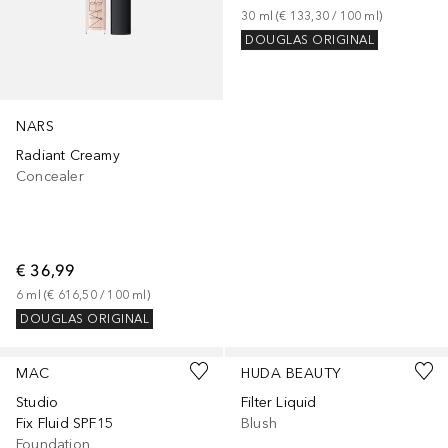
30
ml
 (
€ 133,30
 / 
100
ml
)
DOUGLAS ORIGINAL
NARS
Radiant Creamy
Concealer
€ 36,99
6
ml
 (
€ 616,50
 / 
100
ml
)
DOUGLAS ORIGINAL
+
73
+
9
MAC
HUDA BEAUTY
Studio
Filter Liquid
Fix Fluid SPF15
Blush
Foundation