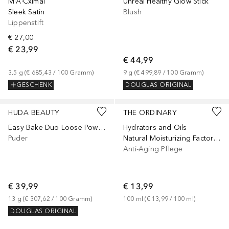
M·A·Cximal
Unreal Healthy Glow Stick
Sleek Satin
Blush
Lippenstift
€ 27,00
€ 23,99
€ 44,99
3.5
g
 (
€ 685,43
 / 
100
Gramm
)
9
g
 (
€ 499,89
 / 
100
Gramm
)
GESCHENK
DOUGLAS ORIGINAL
HUDA BEAUTY
THE ORDINARY
Easy Bake Duo Loose Powder
Hydrators and Oils
Puder
Natural Moisturizing Factors + HA
Anti-Aging Pflege
€ 39,99
€ 13,99
13
g
 (
€ 307,62
 / 
100
Gramm
)
100
ml
 (
€ 13,99
 / 
100
ml
)
DOUGLAS ORIGINAL