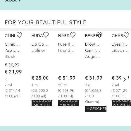
Support!
FOR YOUR BEAUTIFUL STYLE
Überspringen
CLINIQUE
HUDA BEAUTY
NARS
BENEFIT
CHARLOTTE TILBURY
Clinique Pop
Lip Contour Stain
Pure Radiant Tinted Moisturizer SPF 30
Brow Collection
Eyes To Mesmerise
Pop Lip & Cheek Oil
Lipliner
Foundation
Gimme Brow+
Lidschatten
Blush
Augenbrauengel
€ 30,99
€ 21,99
€ 25,00
€ 51,99
€ 31,99
€ 39,99
7
ml
1
ml
50
ml
3
g
7
ml
(
€ 314,14
(
€ 2.500,00
(
€ 103,98
(
€ 1.066,33
(
€ 571,29
/ 
100
ml
)
/ 
100
ml
)
/ 
100
ml
)
/ 
100
/ 
100
ml
)
DOUGLAS
DOUGLAS
DOUGLA
Gramm
)
ORIGINAL
ORIGINAL
ORIGINA
GESCHENK