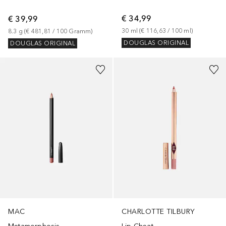
€ 34,99
€ 39,99
30
ml
 (
€ 116,63
 / 
100
ml
)
8.3
g
 (
€ 481,81
 / 
100
Gramm
)
DOUGLAS ORIGINAL
DOUGLAS ORIGINAL
+
32
+
25
MAC
CHARLOTTE TILBURY