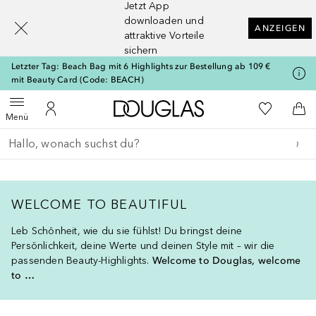
Jetzt App
[navigation.slideout.screenreader]
downloaden und
ANZEIGEN
attraktive Vorteile
sichern
Letzter Tag: Beach Bag mit 6 Highlights zur Bestellung ab 109 €
mit Beauty Card (Code: BEACH)
Zur Douglas Startseite
Zu Meiner 
Menü öffnen
Zu Meinem Kundenkonto
Zum
Menü
Gehe zurück
Suche ausführen
WELCOME TO BEAUTIFUL
Leb Schönheit, wie du sie fühlst! Du bringst deine
Persönlichkeit, deine Werte und deinen Style mit – wir die
passenden Beauty-Highlights.
Welcome to Douglas, welcome
to …