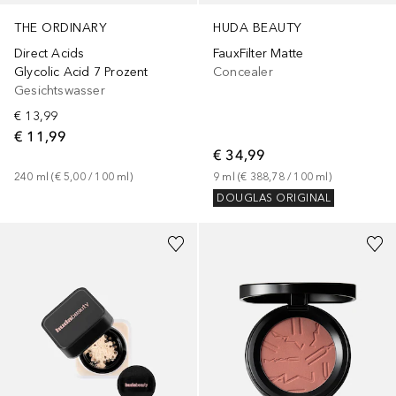
THE ORDINARY
HUDA BEAUTY
Direct Acids
FauxFilter Matte
Glycolic Acid 7 Prozent
Concealer
Gesichtswasser
€ 13,99
€ 11,99
€ 34,99
240
ml
 (
€ 5,00
 / 
100
ml
)
9
ml
 (
€ 388,78
 / 
100
ml
)
DOUGLAS ORIGINAL
+
4
+
26