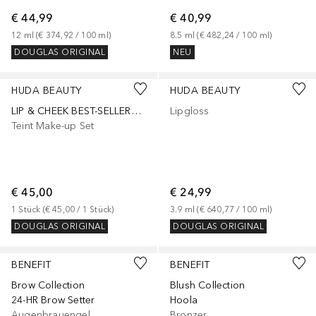
€ 44,99
€ 40,99
12
ml
 (
€ 374,92
 / 
100
ml
)
8.5
ml
 (
€ 482,24
 / 
100
ml
)
DOUGLAS ORIGINAL
NEU
+
10
HUDA BEAUTY
HUDA BEAUTY
LIP & CHEEK BEST-SELLERS BRONZE NUDES SET
Lipgloss
Teint Make-up Set
€ 45,00
€ 24,99
1
Stück
 (
€ 45,00
 / 
1
Stück
)
3.9
ml
 (
€ 640,77
 / 
100
ml
)
DOUGLAS ORIGINAL
DOUGLAS ORIGINAL
+
4
BENEFIT
BENEFIT
Brow Collection
Blush Collection
24-HR Brow Setter
Hoola
Augenbrauengel
Bronzer