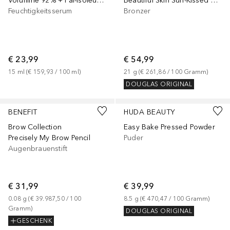
Volufiline 92% + Pal-Isoleucine 1%
Beautiful Skin Sun-Kissed Glow
Feuchtigkeitsserum
Bronzer
€ 23,99
€ 54,99
15
ml
 (
€ 159,93
 / 
100
ml
)
21
g
 (
€ 261,86
 / 
100
Gramm
)
DOUGLAS ORIGINAL
+
9
+
5
BENEFIT
HUDA BEAUTY
Brow Collection
Easy Bake Pressed Powder
Precisely My Brow Pencil
Puder
Augenbrauenstift
€ 31,99
€ 39,99
0.08
g
 (
€ 39.987,50
 / 
100
8.5
g
 (
€ 470,47
 / 
100
Gramm
)
Gramm
)
DOUGLAS ORIGINAL
GESCHENK
+
38