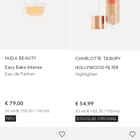
HUDA BEAUTY
CHARLOTTE TILBURY
Easy Bake Intense
HOLLYWOOD FILTER
Eau de Parfum
Highlighter
€ 79,00
€ 54,99
50
ml
 (
€ 158,00
 / 
100
ml
)
30
ml
 (
€ 183,30
 / 
100
ml
)
NEU
DOUGLAS ORIGINAL
+
1