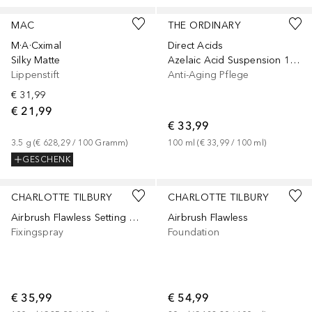
MAC
THE ORDINARY
M·A·Cximal
Direct Acids
Silky Matte
Azelaic Acid Suspension 10%
Lippenstift
Anti-Aging Pflege
€ 31,99
€ 21,99
€ 33,99
3.5
g
 (
€ 628,29
 / 
100
Gramm
)
100
ml
 (
€ 33,99
 / 
100
ml
)
GESCHENK
+
41
CHARLOTTE TILBURY
CHARLOTTE TILBURY
Airbrush Flawless Setting Spray Matte Blur
Airbrush Flawless
Fixingspray
Foundation
€ 35,99
€ 54,99