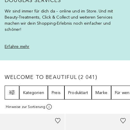
DOUGLAS SERVICES
Wir sind immer für dich da – online und im Store. Und mit
Beauty-Treatments, Click & Collect und weiteren Services
machen wir dein Shopping-Erlebnis noch einfacher und
schöner!
Erfahre mehr
WELCOME TO BEAUTIFUL
2041
ERGEBNISS
WELCOME TO BEAUTIFUL
(
2 041
)
Filter
Kategorien
Preis
Produktart
Marke
Für wen
Hinweise zur Sortierung
+
32