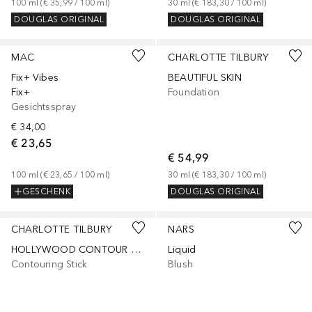
100
ml
 (
€ 35,99
 / 
100
ml
)
30
ml
 (
€ 183,30
 / 
100
ml
)
DOUGLAS ORIGINAL
DOUGLAS ORIGINAL
+
27
MAC
CHARLOTTE TILBURY
Fix+ Vibes
BEAUTIFUL SKIN
Fix+
Foundation
Gesichtsspray
€ 34,00
€ 23,65
€ 54,99
100
ml
 (
€ 23,65
 / 
100
ml
)
30
ml
 (
€ 183,30
 / 
100
ml
)
GESCHENK
DOUGLAS ORIGINAL
+
5
+
10
CHARLOTTE TILBURY
NARS
HOLLYWOOD CONTOUR LIGHT WAND
Liquid
Contouring Stick
Blush