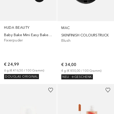
HUDA BEAUTY
MAC
Baby Bake Mini Easy Bake Loose Powder
SKINFINISH COLOURSTRUCK
Fixierpuder
Blush
€ 24,99
€ 34,00
6
g
 (
€ 416,50
 / 
100
Gramm
)
4
g
 (
€ 850,00
 / 
100
Gramm
)
DOUGLAS ORIGINAL
NEU
GESCHENK
+
16