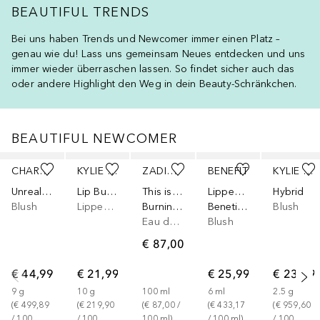
BEAUTIFUL TRENDS
Bei uns haben Trends und Newcomer immer einen Platz –
genau wie du! Lass uns gemeinsam Neues entdecken und uns
immer wieder überraschen lassen. So findet sicher auch das
oder andere Highlight den Weg in dein Beauty-Schränkchen.
BEAUTIFUL NEWCOMER
Überspringen
CHARLOTTE TILBURY
KYLIE SKIN
ZADIG&VOLTAIRE
BENEFIT
KYLIE COSMETICS
Unreal Healthy Glow Stick
Lip Butter
This is Her
Lippenbalsam & Tints
Hybrid
Blush
Lippenbalsam
Burning Love
Benetint - Lippen- & Wangenfarbe
Blush
Eau de Parfum
Blush
€ 87,00
€ 44,99
€ 21,99
€ 25,99
€ 23,99
9
g
10
g
100
ml
6
ml
2.5
g
(
€ 499,89
(
€ 219,90
(
€ 87,00
 / 
(
€ 433,17
(
€ 959,60
/ 
100
/ 
100
100
ml
)
/ 
100
ml
)
/ 
100