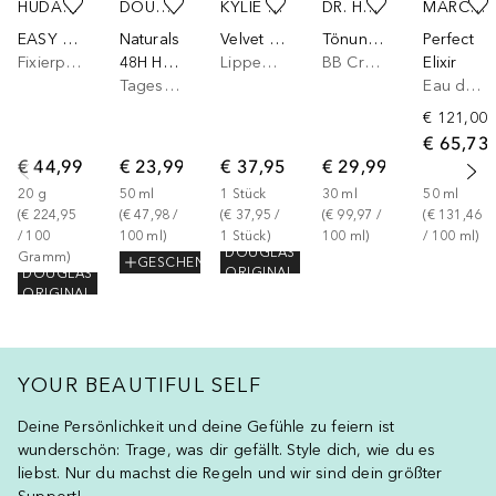
HUDA BEAUTY
DOUGLAS COLLECTION
KYLIE COSMETICS
DR. HAUSCHKA
MARC JACOBS
EASY BAKE LOOSE
Naturals
Velvet Lip Kit
Tönungscreme
Perfect
Fixierpuder
48H HYDRATING DAY CREAM
Lippen Make-up Set
BB Cream
Elixir
Tagescreme
Eau de Parfum
€ 121,00
€ 65,73
€ 44,99
€ 23,99
€ 37,95
€ 29,99
20
g
50
ml
1
Stück
30
ml
50
ml
(
€ 224,95
(
€ 47,98
 / 
(
€ 37,95
 / 
(
€ 99,97
 / 
(
€ 131,46
/ 
100
100
ml
)
1
Stück
)
100
ml
)
/ 
100
ml
)
DOUGLAS
Gramm
)
GESCHENK
ORIGINAL
DOUGLAS
ORIGINAL
YOUR BEAUTIFUL SELF
Deine Persönlichkeit und deine Gefühle zu feiern ist
wunderschön: Trage, was dir gefällt. Style dich, wie du es
liebst. Nur du machst die Regeln und wir sind dein größter