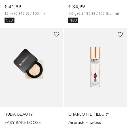
€ 41,99
€ 34,99
12
ml
 (
€ 349,92
 / 
100
ml
)
1.6
g
 (
€ 2.186,88
 / 
100
Gramm
)
NEU
NEU
+
8
HUDA BEAUTY
CHARLOTTE TILBURY
EASY BAKE LOOSE
Airbrush Flawless