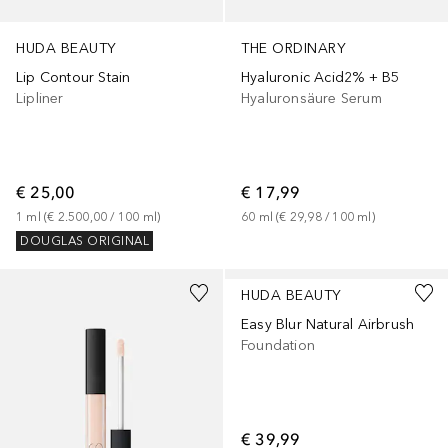
HUDA BEAUTY
THE ORDINARY
Lip Contour Stain
Hyaluronic Acid2% + B5
Lipliner
Hyaluronsäure Serum
€ 25,00
€ 17,99
1
ml
 (
€ 2.500,00
 / 
100
ml
)
60
ml
 (
€ 29,98
 / 
100
ml
)
DOUGLAS ORIGINAL
+
27
+
35
HUDA BEAUTY
Easy Blur Natural Airbrush
Foundation
€ 39,99