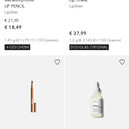
Metamorphosis
Lip Cheat
LIP PENCIL
Lipliner
Lipliner
€ 21,95
€ 18,49
€ 37,99
1.45
g
 (
€ 1.275,17
 / 
100
Gramm
)
1.2
g
 (
€ 3.165,83
 / 
100
Gramm
)
GESCHENK
DOUGLAS ORIGINAL
+
8