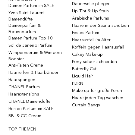
Dauerwelle pflegen
Damen Parfum im SALE
Lip Tint & Lip Stain
Yves Saint Laurent
Arabische Parfums
Damendüfte
Damenparfum &
Haare in der Sauna schützen
Frauenparfum
Festes Parfum
Damen Parfum Top 10
Haarausfall im Alter
Sol de Janeiro Parfum
Koffein gegen Haarausfall
Wimpernserum & Wimpern-
Cakey Make-up
Booster
Pony selber schneiden
Anti-Falten Creme
Butterfly Cut
Haarreifen & Haarbänder
Liquid Hair
Haarspangen
PDRN
CHANEL Parfum
Make-up für große Poren
Haarextensions
Haare jeden Tag waschen
CHANEL Damendüfte
Curtain Bangs
Herren Parfum im SALE
BB- & CC-Cream
TOP THEMEN