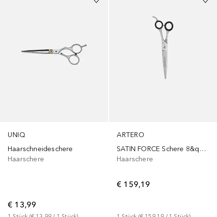
UNIQ
ARTERO
Haarschneideschere
SATIN FORCE Schere 8&quot,
Haarschere
Haarschere
€ 159,19
€ 13,99
1
Stück
 (
€ 13,99
 / 
1
Stück
)
1
Stück
 (
€ 159,19
 / 
1
Stück
)