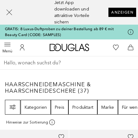
Jetzt App
[navigation.slideout.screenreader]
downloaden und
ANZEIGEN
attraktive Vorteile
sichern
GRATIS: 8 Luxus-Duftproben zu deiner Bestellung ab 89 € mit
Beauty Card (CODE: SAMPLES)
Zur Douglas Startseite
Zu Meiner 
Menü öffnen
Zu Meinem Kundenkonto
Zum
Menü
Gehe zurück
Suche ausführen
HAARSCHNEIDEMASCHINE & HAARSCHNE
HAARSCHNEIDEMASCHINE &
HAARSCHNEIDESCHERE
(
37
)
Filter
Kategorien
Preis
Produktart
Marke
Für wen
Hinweise zur Sortierung