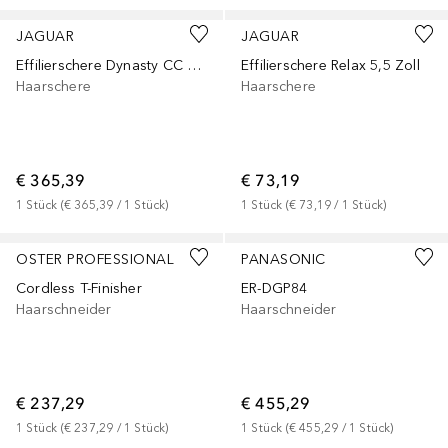
JAGUAR
JAGUAR
Effilierschere Dynasty CC 6 Zoll 42 Zähne
Effilierschere Relax 5,5 Zoll
Haarschere
Haarschere
€ 365,39
€ 73,19
1
Stück
 (
€ 365,39
 / 
1
Stück
)
1
Stück
 (
€ 73,19
 / 
1
Stück
)
OSTER PROFESSIONAL
PANASONIC
Cordless T-Finisher
ER-DGP84
Haarschneider
Haarschneider
€ 237,29
€ 455,29
1
Stück
 (
€ 237,29
 / 
1
Stück
)
1
Stück
 (
€ 455,29
 / 
1
Stück
)