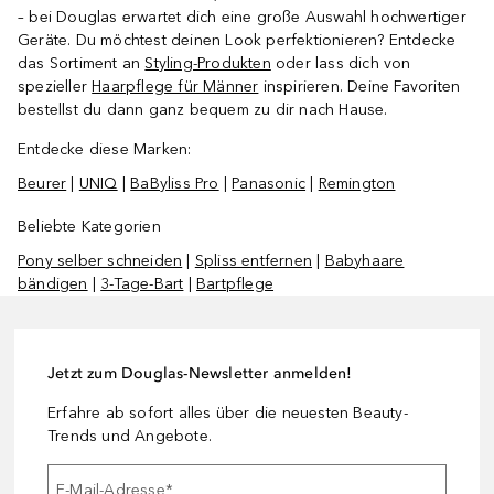
– bei Douglas erwartet dich eine große Auswahl hochwertiger
Geräte. Du möchtest deinen Look perfektionieren? Entdecke
das Sortiment an
Styling-Produkten
oder lass dich von
spezieller
Haarpflege für Männer
inspirieren. Deine Favoriten
bestellst du dann ganz bequem zu dir nach Hause.
Entdecke diese Marken:
Beurer
|
UNIQ
|
BaByliss Pro
|
Panasonic
|
Remington
Beliebte Kategorien
Pony selber schneiden
|
Spliss entfernen
|
Babyhaare
bändigen
|
3-Tage-Bart
|
Bartpflege
Jetzt zum Douglas-Newsletter anmelden!
Erfahre ab sofort alles über die neuesten Beauty-
Trends und Angebote.
E-Mail-Adresse
*