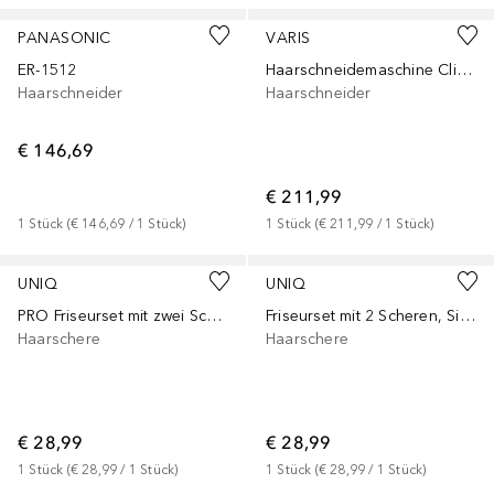
PANASONIC
VARIS
ER-1512
Haarschneidemaschine Clipper Vc 42
Haarschneider
Haarschneider
€ 146,69
€ 211,99
1
Stück
 (
€ 146,69
 / 
1
Stück
)
1
Stück
 (
€ 211,99
 / 
1
Stück
)
UNIQ
UNIQ
PRO Friseurset mit zwei Scheren und ein Kamm
Friseurset mit 2 Scheren, Silber
Haarschere
Haarschere
€ 28,99
€ 28,99
1
Stück
 (
€ 28,99
 / 
1
Stück
)
1
Stück
 (
€ 28,99
 / 
1
Stück
)