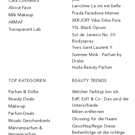
Caia Cosmetics
Lancôme La vie est belle
About Face
Prada Paradoxe Intense
Milk Makeup
XERJOFF Vibe Erba Pura
ARMAF
YSL Black Opium
Transparent Lab
Sol de Janeiro No. 59
Bodyspray
Yves Saint Laurent Y
Summer Mink - Parfum by
Drake
Huda Beauty Parfum
TOP KATEGORIEN
BEAUTY TRENDS
Parfum & Düfte
Welcher Farbtyp bin ich
Beauty Deals
EdP, EdT & Co.: Das sind die
Unterschiede
Make-up
Milien entfernen
Parfum-Deals
Glossing für die Haare
Rituals Geschenksets
Gesichtspflege: Diese
Männerparfum &
Reihenfolge ist die richtige
Herrenparfum