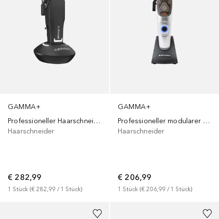
GAMMA+
GAMMA+
Professioneller Haarschneider mit innovativen EON-Digitalmotor Shorty Clipper
Professioneller modularer Haarschneider mit Magnetmotor X-Ergo Clipper
Haarschneider
Haarschneider
€ 282,99
€ 206,99
1
Stück
 (
€ 282,99
 / 
1
Stück
)
1
Stück
 (
€ 206,99
 / 
1
Stück
)