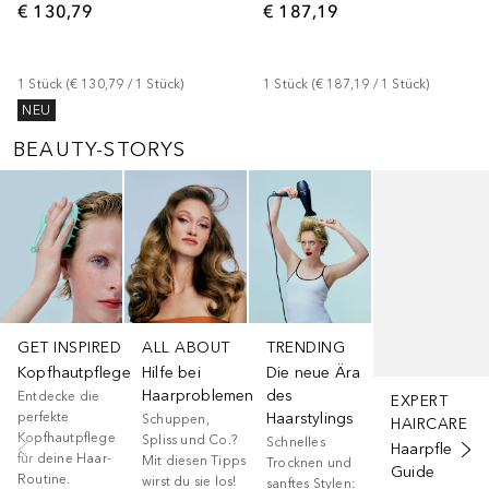
€ 130,79
€ 187,19
1
Stück
 (
€ 130,79
 / 
1
Stück
)
1
Stück
 (
€ 187,19
 / 
1
Stück
)
NEU
BEAUTY-STORYS
Überspringen
GET INSPIRED
ALL ABOUT
TRENDING
Kopfhautpflege
Hilfe bei
Die neue Ära
Haarproblemen
des
Entdecke die
EXPERT
perfekte
Haarstylings
Schuppen,
HAIRCARE
Kopfhautpflege
Spliss und Co.?
Schnelles
Haarpflege-
für deine Haar-
Mit diesen Tipps
Trocknen und
Guide
Routine.
wirst du sie los!
sanftes Stylen: