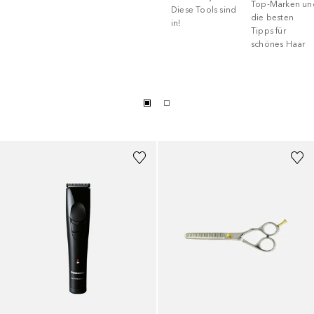
Top-Marken un
Diese Tools sind
die besten
in!
Tipps für
schönes Haar