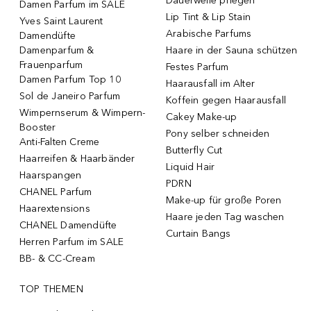
Dauerwelle pflegen
Damen Parfum im SALE
Lip Tint & Lip Stain
Yves Saint Laurent
Arabische Parfums
Damendüfte
Damenparfum &
Haare in der Sauna schützen
Frauenparfum
Festes Parfum
Damen Parfum Top 10
Haarausfall im Alter
Sol de Janeiro Parfum
Koffein gegen Haarausfall
Wimpernserum & Wimpern-
Cakey Make-up
Booster
Pony selber schneiden
Anti-Falten Creme
Butterfly Cut
Haarreifen & Haarbänder
Liquid Hair
Haarspangen
PDRN
CHANEL Parfum
Make-up für große Poren
Haarextensions
Haare jeden Tag waschen
CHANEL Damendüfte
Curtain Bangs
Herren Parfum im SALE
BB- & CC-Cream
TOP THEMEN