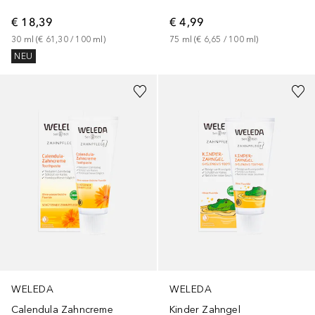
€ 18,39
€ 4,99
30
ml
 (
€ 61,30
 / 
100
ml
)
75
ml
 (
€ 6,65
 / 
100
ml
)
NEU
WELEDA
WELEDA
Calendula Zahncreme
Kinder Zahngel