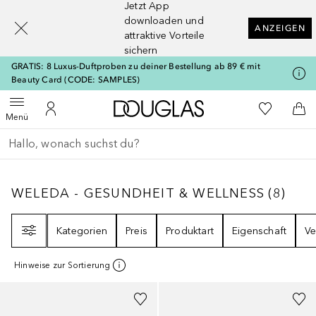
Jetzt App
[navigation.slideout.screenreader]
downloaden und
ANZEIGEN
attraktive Vorteile
sichern
GRATIS: 8 Luxus-Duftproben zu deiner Bestellung ab 89 € mit
Beauty Card (CODE: SAMPLES)
Zur Douglas Startseite
Zu Meiner 
Menü öffnen
Zu Meinem Kundenkonto
Zum
Menü
Gehe zurück
Suche ausführen
WELEDA - GESUNDHEIT & WELLNESS
8
ERG
WELEDA - GESUNDHEIT & WELLNESS
(
8
)
Filter
Kategorien
Preis
Produktart
Eigenschaft
Ve
Hinweise zur Sortierung