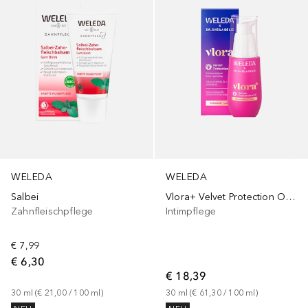
WELEDA
WELEDA
Salbei
Vlora+ Velvet Protection Oil 24h Feuchtigkeit
Zahnfleischpflege
Intimpflege
€ 7,99
€ 6,30
€ 18,39
30
ml
 (
€ 21,00
 / 
100
ml
)
30
ml
 (
€ 61,30
 / 
100
ml
)