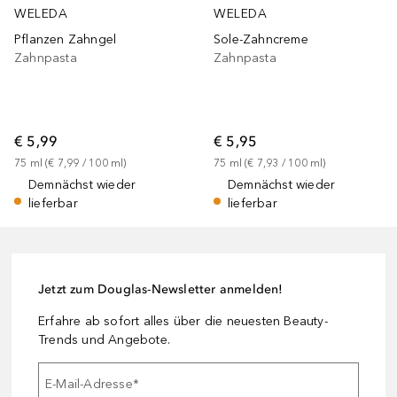
WELEDA
WELEDA
Pflanzen Zahngel
Sole-Zahncreme
Zahnpasta
Zahnpasta
€ 5,99
€ 5,95
75
ml
 (
€ 7,99
 / 
100
ml
)
75
ml
 (
€ 7,93
 / 
100
ml
)
Demnächst wieder
Demnächst wieder
lieferbar
lieferbar
Jetzt zum Douglas-Newsletter anmelden!
Erfahre ab sofort alles über die neuesten Beauty-
Trends und Angebote.
E-Mail-Adresse
*