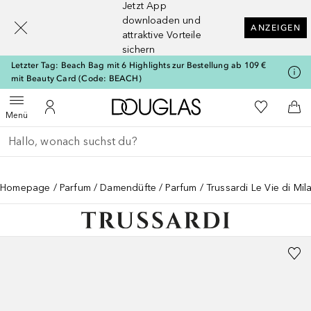
Jetzt App
[navigation.slideout.screenreader]
downloaden und
ANZEIGEN
attraktive Vorteile
sichern
Letzter Tag: Beach Bag mit 6 Highlights zur Bestellung ab 109 €
mit Beauty Card (Code: BEACH)
Zur Douglas Startseite
Zu Meiner 
Menü öffnen
Zu Meinem Kundenkonto
Zum
Menü
Gehe zurück
Suche ausführen
Homepage
Parfum
Damendüfte
Parfum
Trussardi Le Vie di Mil