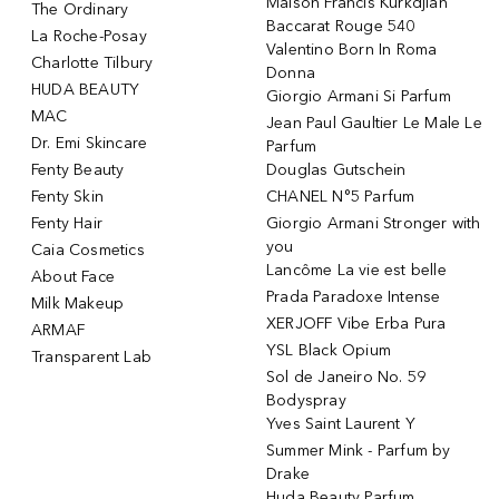
Maison Francis Kurkdjian
The Ordinary
Baccarat Rouge 540
La Roche-Posay
Valentino Born In Roma
Charlotte Tilbury
Donna
HUDA BEAUTY
Giorgio Armani Si Parfum
MAC
Jean Paul Gaultier Le Male Le
Dr. Emi Skincare
Parfum
Fenty Beauty
Douglas Gutschein
Fenty Skin
CHANEL N°5 Parfum
Fenty Hair
Giorgio Armani Stronger with
you
Caia Cosmetics
Lancôme La vie est belle
About Face
Prada Paradoxe Intense
Milk Makeup
XERJOFF Vibe Erba Pura
ARMAF
YSL Black Opium
Transparent Lab
Sol de Janeiro No. 59
Bodyspray
Yves Saint Laurent Y
Summer Mink - Parfum by
Drake
Huda Beauty Parfum