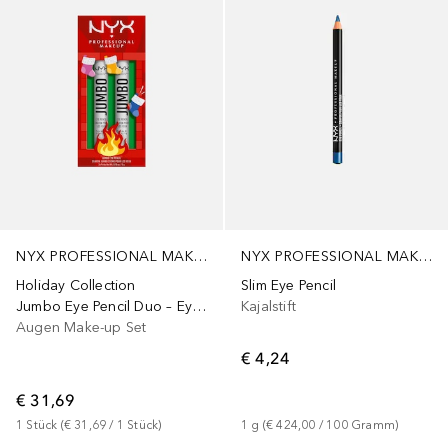
NYX PROFESSIONAL MAKEUP
NYX PROFESSIONAL MAKEUP
Holiday Collection
Slim Eye Pencil
Jumbo Eye Pencil Duo – Eyeliner-Set
Kajalstift
Augen Make-up Set
€ 4,24
€ 31,69
1
Stück
 (
€ 31,69
 / 
1
Stück
)
1
g
 (
€ 424,00
 / 
100
Gramm
)