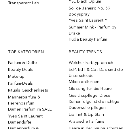
YSL Black Opium
Transparent Lab
Sol de Janeiro No. 59
Bodyspray
Yves Saint Laurent Y
Summer Mink - Parfum by
Drake
Huda Beauty Parfum
TOP KATEGORIEN
BEAUTY TRENDS
Parfum & Düfte
Welcher Farbtyp bin ich
Beauty Deals
EdP, EdT & Co.: Das sind die
Unterschiede
Make-up
Milien entfernen
Parfum-Deals
Glossing für die Haare
Rituals Geschenksets
Gesichtspflege: Diese
Männerparfum &
Reihenfolge ist die richtige
Herrenparfum
Dauerwelle pflegen
Damen Parfum im SALE
Lip Tint & Lip Stain
Yves Saint Laurent
Arabische Parfums
Damendüfte
Damenparfum &
Haare in der Sauna schützen