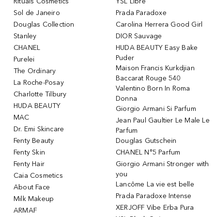
Rituals Cosmetics
YSL Libre
Sol de Janeiro
Prada Paradoxe
Douglas Collection
Carolina Herrera Good Girl
Stanley
DIOR Sauvage
CHANEL
HUDA BEAUTY Easy Bake
Puder
Purelei
Maison Francis Kurkdjian
The Ordinary
Baccarat Rouge 540
La Roche-Posay
Valentino Born In Roma
Charlotte Tilbury
Donna
HUDA BEAUTY
Giorgio Armani Si Parfum
MAC
Jean Paul Gaultier Le Male Le
Dr. Emi Skincare
Parfum
Fenty Beauty
Douglas Gutschein
Fenty Skin
CHANEL N°5 Parfum
Fenty Hair
Giorgio Armani Stronger with
you
Caia Cosmetics
Lancôme La vie est belle
About Face
Prada Paradoxe Intense
Milk Makeup
XERJOFF Vibe Erba Pura
ARMAF