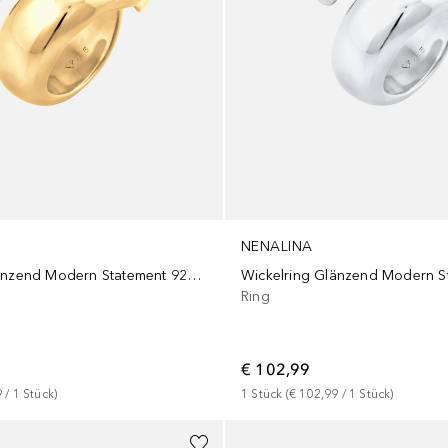
NENALINA
Wickelring Glänzend Modern Statement 925 Silber
Ring
€ 102,99
9
 / 
1
Stück
)
1
Stück
 (
€ 102,99
 / 
1
Stück
)