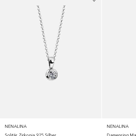
NENALINA
NENALINA
Solitär Zirkonia 925 Silber