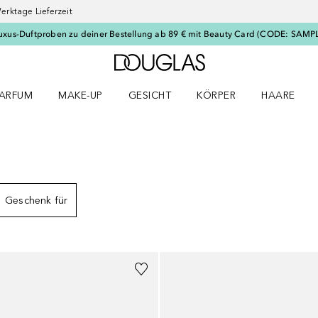
erktage Lieferzeit
uxus-Duftproben zu deiner Bestellung ab 89 € mit Beauty Card (CODE: SAMP
Zur Douglas Startseite
ARFUM
MAKE-UP
GESICHT
KÖRPER
HAARE
ffnen
arfum Menü öffnen
Make-up Menü öffnen
Gesicht Menü öffnen
Körper Menü öffnen
Haare Menü
SSE
Geschenk für