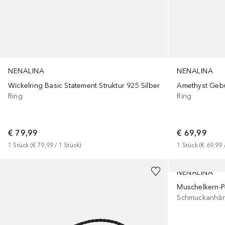
NENALINA
NENALINA
Wickelring Basic Statement Struktur 925 Silber
Ring
Ring
€ 79,99
€ 69,99
1
Stück
 (
€ 79,99
 / 
1
Stück
)
1
Stück
 (
€ 69,99
 
NENALINA
Muschelkern-Pe
Schmuckanhä