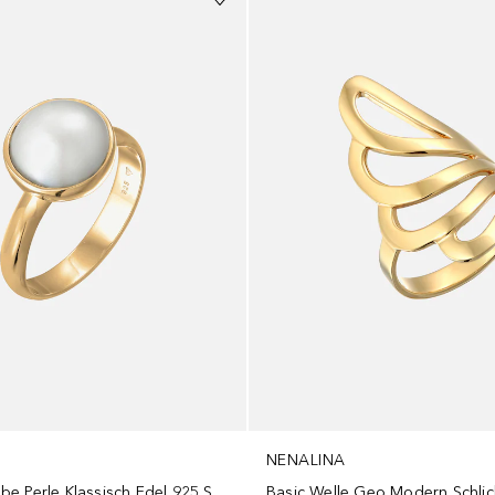
NENALINA
Damenring Mabe Perle Klassisch Edel 925 Silber
Basic Welle Geo Modern Schlich