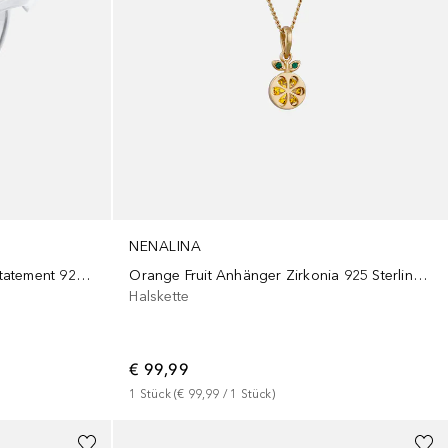
NENALINA
Wickelring Glänzend Modern Statement 925 Silber
Orange Fruit Anhänger Zirkonia 925 Sterling Silber vergoldet
Halskette
€ 99,99
1
Stück
 (
€ 99,99
 / 
1
Stück
)