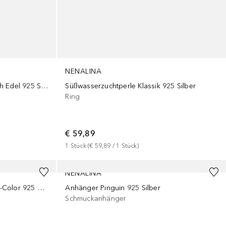
NENALINA
Damenring Mabe Perle Klassisch Edel 925 Silber
Süßwasserzuchtperle Klassik 925 Silber
Ring
€ 59,89
1
Stück
 (
€ 59,89
 / 
1
Stück
)
NENALINA
Schmuckanhänger Kreis Geo Bi-Color 925 Silber
Anhänger Pinguin 925 Silber
Schmuckanhänger