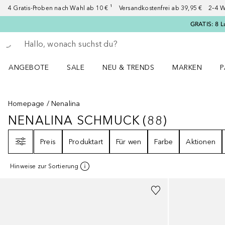
4 Gratis-Proben nach Wahl ab 10 € ¹ Versandkostenfrei ab 39,95 € 2–4 W
GRATIS: 8 L
Gehe zurück
Suche ausführen
ANGEBOTE
SALE
NEU & TRENDS
MARKEN
P
Angebote Menü öffnen
Sale Menü öffnen
NEU & TRENDS Menü öffnen
MARKEN Menü ö
P
Homepage
Nenalina
NENALINA SCHMUCK
(
88
)
NENALINA SCHMUCK
88
ERGEBNI
Filter
Preis
Produktart
Für wen
Farbe
Aktionen
Hinweise zur Sortierung