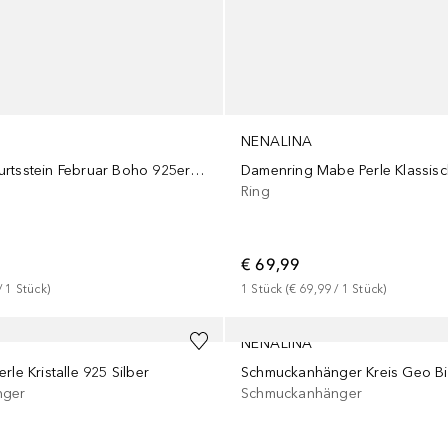
NENALINA
Amethyst Geburtsstein Februar Boho 925er Silber
Ring
€ 69,99
/ 
1
Stück
)
1
Stück
 (
€ 69,99
 / 
1
Stück
)
NENALINA
rle Kristalle 925 Silber
nger
Schmuckanhänger