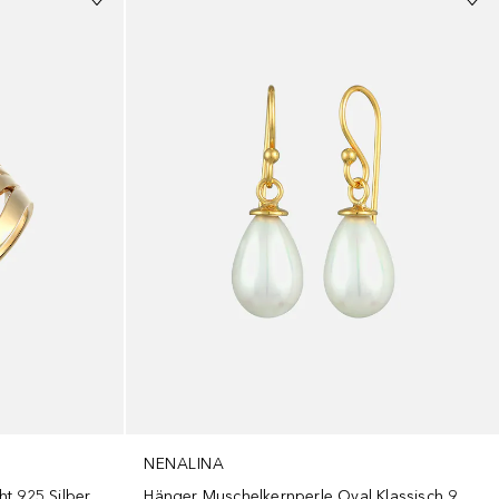
NENALINA
t 925 Silber
Hänger Muschelkernperle Oval Klassisch 925 Silber