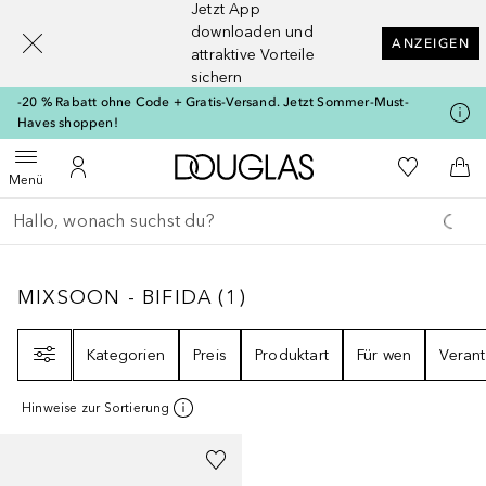
Jetzt App
[navigation.slideout.screenreader]
downloaden und
ANZEIGEN
attraktive Vorteile
sichern
-20 % Rabatt ohne Code + Gratis-Versand. Jetzt Sommer-Must-
Haves shoppen!
Zur Douglas Startseite
Zu Meiner 
Menü öffnen
Zu Meinem Kundenkonto
Zum
Menü
Gehe zurück
Suche ausführen
MIXSOON - BIFIDA
1
ERGEBNISSE
MIXSOON - BIFIDA
(
1
)
Filter
Kategorien
Preis
Produktart
Für wen
Veran
Hinweise zur Sortierung