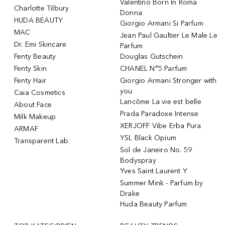
Valentino Born In Roma
Charlotte Tilbury
Donna
HUDA BEAUTY
Giorgio Armani Si Parfum
MAC
Jean Paul Gaultier Le Male Le
Dr. Emi Skincare
Parfum
Fenty Beauty
Douglas Gutschein
Fenty Skin
CHANEL N°5 Parfum
Fenty Hair
Giorgio Armani Stronger with
you
Caia Cosmetics
Lancôme La vie est belle
About Face
Prada Paradoxe Intense
Milk Makeup
XERJOFF Vibe Erba Pura
ARMAF
YSL Black Opium
Transparent Lab
Sol de Janeiro No. 59
Bodyspray
Yves Saint Laurent Y
Summer Mink - Parfum by
Drake
Huda Beauty Parfum