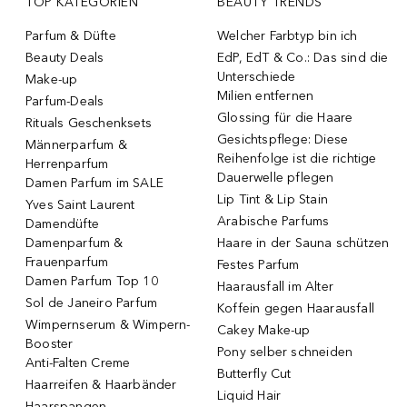
TOP KATEGORIEN
BEAUTY TRENDS
Parfum & Düfte
Welcher Farbtyp bin ich
Beauty Deals
EdP, EdT & Co.: Das sind die
Unterschiede
Make-up
Milien entfernen
Parfum-Deals
Glossing für die Haare
Rituals Geschenksets
Gesichtspflege: Diese
Männerparfum &
Reihenfolge ist die richtige
Herrenparfum
Dauerwelle pflegen
Damen Parfum im SALE
Lip Tint & Lip Stain
Yves Saint Laurent
Arabische Parfums
Damendüfte
Damenparfum &
Haare in der Sauna schützen
Frauenparfum
Festes Parfum
Damen Parfum Top 10
Haarausfall im Alter
Sol de Janeiro Parfum
Koffein gegen Haarausfall
Wimpernserum & Wimpern-
Cakey Make-up
Booster
Pony selber schneiden
Anti-Falten Creme
Butterfly Cut
Haarreifen & Haarbänder
Liquid Hair
Haarspangen