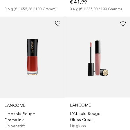
€ 41,99
3.4
g
 (
€ 1.235,00
 / 
100
Gramm
)
3.6
g
 (
€ 1.055,28
 / 
100
Gramm
)
+
11
LANCÔME
LANCÔME
L'Absolu Rouge
L'Absolu Rouge
Gloss Cream
Drama Ink
Lipgloss
Lippenstift