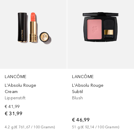
LANCÔME
LANCÔME
L'Absolu Rouge
L'Absolu Rouge
Cream
Subtil
Lippenstift
Blush
€ 41,99
€ 31,99
€ 46,99
4.2
g
 (
€ 761,67
 / 
100
Gramm
)
51
g
 (
€ 92,14
 / 
100
Gramm
)
+
14
+
22