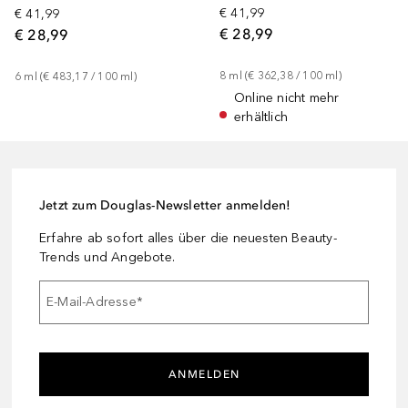
€ 41,99
€ 41,99
€ 28,99
€ 28,99
8
ml
 (
€ 362,38
 / 
100
ml
)
6
ml
 (
€ 483,17
 / 
100
ml
)
Online nicht mehr
erhältlich
Jetzt zum Douglas-Newsletter anmelden!
Erfahre ab sofort alles über die neuesten Beauty-
Trends und Angebote.
E-Mail-Adresse
*
ANMELDEN