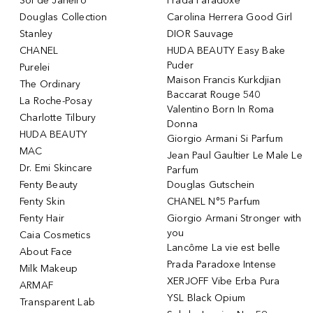
Sol de Janeiro
Prada Paradoxe
Douglas Collection
Carolina Herrera Good Girl
Stanley
DIOR Sauvage
CHANEL
HUDA BEAUTY Easy Bake
Puder
Purelei
Maison Francis Kurkdjian
The Ordinary
Baccarat Rouge 540
La Roche-Posay
Valentino Born In Roma
Charlotte Tilbury
Donna
HUDA BEAUTY
Giorgio Armani Si Parfum
MAC
Jean Paul Gaultier Le Male Le
Dr. Emi Skincare
Parfum
Fenty Beauty
Douglas Gutschein
Fenty Skin
CHANEL N°5 Parfum
Fenty Hair
Giorgio Armani Stronger with
you
Caia Cosmetics
Lancôme La vie est belle
About Face
Prada Paradoxe Intense
Milk Makeup
XERJOFF Vibe Erba Pura
ARMAF
YSL Black Opium
Transparent Lab