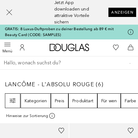
Jetzt App
[navigation.slideout.screenreader]
downloaden und
ANZEIGEN
attraktive Vorteile
sichern
GRATIS: 8 Luxus-Duftproben zu deiner Bestellung ab 89 € mit
Beauty Card (CODE: SAMPLES)
Zur Douglas Startseite
Zu Meiner 
Menü öffnen
Zu Meinem Kundenkonto
Zum
Menü
Gehe zurück
Suche ausführen
LANCÔME - L'ABSOLU ROUGE
6
ERGEBNISS
LANCÔME - L'ABSOLU ROUGE
(
6
)
Filter
Kategorien
Preis
Produktart
Für wen
Farbe
Hinweise zur Sortierung
+
16
+
11