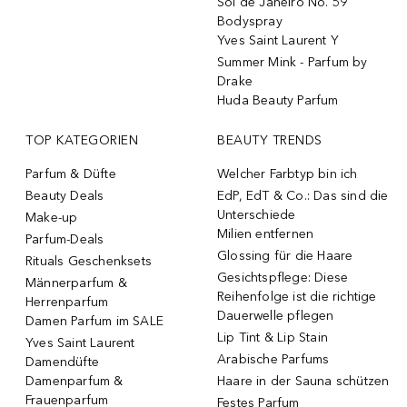
Sol de Janeiro No. 59
Bodyspray
Yves Saint Laurent Y
Summer Mink - Parfum by
Drake
Huda Beauty Parfum
TOP KATEGORIEN
BEAUTY TRENDS
Parfum & Düfte
Welcher Farbtyp bin ich
Beauty Deals
EdP, EdT & Co.: Das sind die
Unterschiede
Make-up
Milien entfernen
Parfum-Deals
Glossing für die Haare
Rituals Geschenksets
Gesichtspflege: Diese
Männerparfum &
Reihenfolge ist die richtige
Herrenparfum
Dauerwelle pflegen
Damen Parfum im SALE
Lip Tint & Lip Stain
Yves Saint Laurent
Arabische Parfums
Damendüfte
Damenparfum &
Haare in der Sauna schützen
Frauenparfum
Festes Parfum