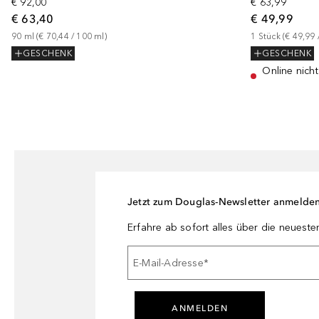
€ 92,00
€ 63,99
€ 63,40
€ 49,99
90
ml
 (
€ 70,44
 / 
100
ml
)
1
Stück
 (
€ 49,99
 
GESCHENK
GESCHENK
Online nicht
Jetzt zum Douglas-Newsletter anmelde
Erfahre ab sofort alles über die neuest
E-Mail-Adresse
*
ANMELDEN