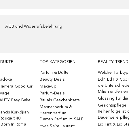
AGB und Widerrufsbelehrung
ODUKTE
TOP KATEGORIEN
BEAUTY TREND
Parfum & Düfte
Welcher Farbtyp 
radoxe
Beauty Deals
EdP, EdT & Co.:
die Unterschied
Herrera Good Girl
Make-up
Milien entfernen
uvage
Parfum-Deals
Glossing für di
AUTY Easy Bake
Rituals Geschenksets
Gesichtspflege:
Männerparfum &
Reihenfolge ist d
ancis Kurkdjian
Herrenparfum
Dauerwelle pfle
 Rouge 540
Damen Parfum im SALE
o Born In Roma
Lip Tint & Lip St
Yves Saint Laurent