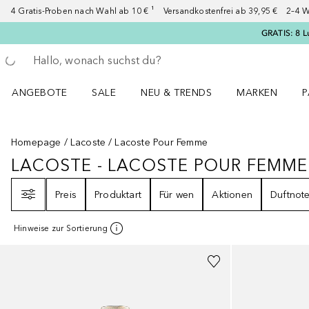
4 Gratis-Proben nach Wahl ab 10 € ¹ Versandkostenfrei ab 39,95 € 2–4 W
GRATIS: 8 L
Gehe zurück
Suche ausführen
ANGEBOTE
SALE
NEU & TRENDS
MARKEN
P
Angebote Menü öffnen
Sale Menü öffnen
NEU & TRENDS Menü öffnen
MARKEN Menü ö
P
Homepage
Lacoste
Lacoste Pour Femme
LACOSTE - LACOSTE POUR FEMME
LACOSTE - LACOSTE POUR FEM
Filter
Preis
Produktart
Für wen
Aktionen
Duftnot
Hinweise zur Sortierung