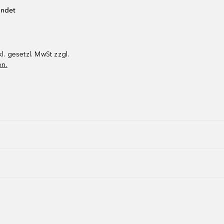
endet
kl. gesetzl. MwSt zzgl.
en.