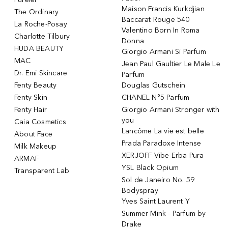
Maison Francis Kurkdjian
The Ordinary
Baccarat Rouge 540
La Roche-Posay
Valentino Born In Roma
Charlotte Tilbury
Donna
HUDA BEAUTY
Giorgio Armani Si Parfum
MAC
Jean Paul Gaultier Le Male Le
Dr. Emi Skincare
Parfum
Fenty Beauty
Douglas Gutschein
Fenty Skin
CHANEL N°5 Parfum
Fenty Hair
Giorgio Armani Stronger with
you
Caia Cosmetics
Lancôme La vie est belle
About Face
Prada Paradoxe Intense
Milk Makeup
XERJOFF Vibe Erba Pura
ARMAF
YSL Black Opium
Transparent Lab
Sol de Janeiro No. 59
Bodyspray
Yves Saint Laurent Y
Summer Mink - Parfum by
Drake