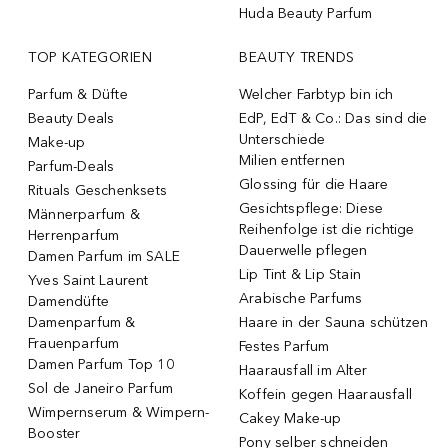
Huda Beauty Parfum
TOP KATEGORIEN
BEAUTY TRENDS
Parfum & Düfte
Welcher Farbtyp bin ich
Beauty Deals
EdP, EdT & Co.: Das sind die
Unterschiede
Make-up
Milien entfernen
Parfum-Deals
Glossing für die Haare
Rituals Geschenksets
Gesichtspflege: Diese
Männerparfum &
Reihenfolge ist die richtige
Herrenparfum
Dauerwelle pflegen
Damen Parfum im SALE
Lip Tint & Lip Stain
Yves Saint Laurent
Arabische Parfums
Damendüfte
Damenparfum &
Haare in der Sauna schützen
Frauenparfum
Festes Parfum
Damen Parfum Top 10
Haarausfall im Alter
Sol de Janeiro Parfum
Koffein gegen Haarausfall
Wimpernserum & Wimpern-
Cakey Make-up
Booster
Pony selber schneiden