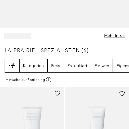
Mehr Infos
LA PRAIRIE - SPEZIALISTEN
6
ERGEBNISSE
LA PRAIRIE - SPEZIALISTEN
(
6
)
Filter
Kategorien
Preis
Produktart
Für wen
Eigens
Hinweise zur Sortierung