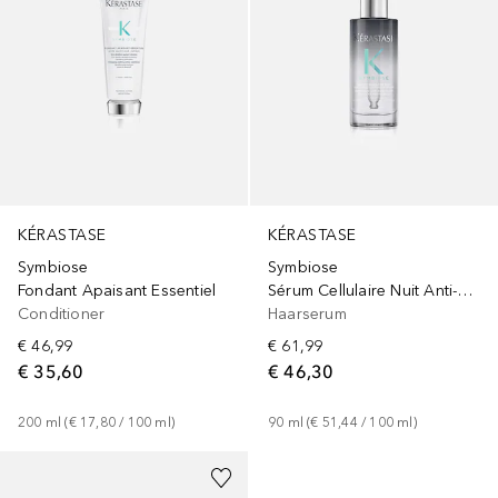
KÉRASTASE
KÉRASTASE
Symbiose
Symbiose
Fondant Apaisant Essentiel
Sérum Cellulaire Nuit Anti-Pelliculaire Intensif
Conditioner
Haarserum
€ 46,99
€ 61,99
€ 35,60
€ 46,30
200
ml
 (
€ 17,80
 / 
100
ml
)
90
ml
 (
€ 51,44
 / 
100
ml
)