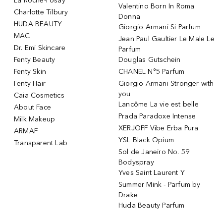
La Roche-Posay
Valentino Born In Roma
Charlotte Tilbury
Donna
HUDA BEAUTY
Giorgio Armani Si Parfum
MAC
Jean Paul Gaultier Le Male Le
Dr. Emi Skincare
Parfum
Fenty Beauty
Douglas Gutschein
Fenty Skin
CHANEL N°5 Parfum
Fenty Hair
Giorgio Armani Stronger with
you
Caia Cosmetics
Lancôme La vie est belle
About Face
Prada Paradoxe Intense
Milk Makeup
XERJOFF Vibe Erba Pura
ARMAF
YSL Black Opium
Transparent Lab
Sol de Janeiro No. 59
Bodyspray
Yves Saint Laurent Y
Summer Mink - Parfum by
Drake
Huda Beauty Parfum