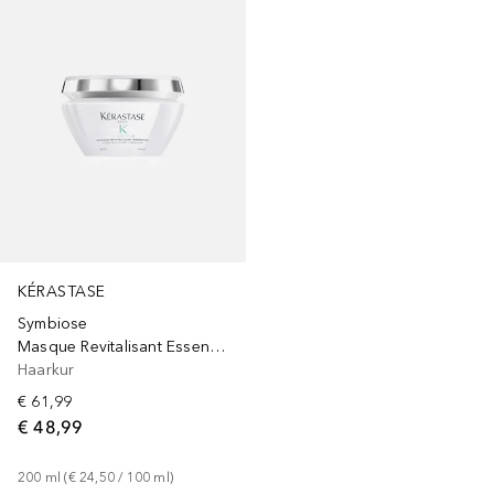
KÉRASTASE
Symbiose
Masque Revitalisant Essentiel
Haarkur
€ 61,99
€ 48,99
200
ml
 (
€ 24,50
 / 
100
ml
)