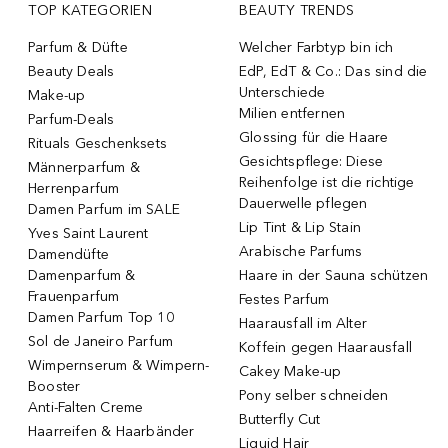
TOP KATEGORIEN
BEAUTY TRENDS
Parfum & Düfte
Welcher Farbtyp bin ich
Beauty Deals
EdP, EdT & Co.: Das sind die
Unterschiede
Make-up
Milien entfernen
Parfum-Deals
Glossing für die Haare
Rituals Geschenksets
Gesichtspflege: Diese
Männerparfum &
Reihenfolge ist die richtige
Herrenparfum
Dauerwelle pflegen
Damen Parfum im SALE
Lip Tint & Lip Stain
Yves Saint Laurent
Arabische Parfums
Damendüfte
Damenparfum &
Haare in der Sauna schützen
Frauenparfum
Festes Parfum
Damen Parfum Top 10
Haarausfall im Alter
Sol de Janeiro Parfum
Koffein gegen Haarausfall
Wimpernserum & Wimpern-
Cakey Make-up
Booster
Pony selber schneiden
Anti-Falten Creme
Butterfly Cut
Haarreifen & Haarbänder
Liquid Hair