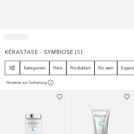
KÉRASTASE - SYMBIOSE
5
ERGEBNISSE
KÉRASTASE - SYMBIOSE
(
5
)
Filter
Kategorien
Preis
Produktart
Für wen
Eigens
Hinweise zur Sortierung