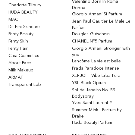
Valentino Born In Roma
Charlotte Tilbury
Donna
HUDA BEAUTY
Giorgio Armani Si Parfum
MAC
Jean Paul Gaultier Le Male Le
Dr. Emi Skincare
Parfum
Fenty Beauty
Douglas Gutschein
Fenty Skin
CHANEL N°5 Parfum
Fenty Hair
Giorgio Armani Stronger with
you
Caia Cosmetics
Lancôme La vie est belle
About Face
Prada Paradoxe Intense
Milk Makeup
XERJOFF Vibe Erba Pura
ARMAF
YSL Black Opium
Transparent Lab
Sol de Janeiro No. 59
Bodyspray
Yves Saint Laurent Y
Summer Mink - Parfum by
Drake
Huda Beauty Parfum