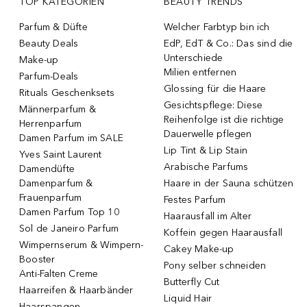
TOP KATEGORIEN
BEAUTY TRENDS
Parfum & Düfte
Welcher Farbtyp bin ich
Beauty Deals
EdP, EdT & Co.: Das sind die
Unterschiede
Make-up
Milien entfernen
Parfum-Deals
Glossing für die Haare
Rituals Geschenksets
Gesichtspflege: Diese
Männerparfum &
Reihenfolge ist die richtige
Herrenparfum
Dauerwelle pflegen
Damen Parfum im SALE
Lip Tint & Lip Stain
Yves Saint Laurent
Arabische Parfums
Damendüfte
Damenparfum &
Haare in der Sauna schützen
Frauenparfum
Festes Parfum
Damen Parfum Top 10
Haarausfall im Alter
Sol de Janeiro Parfum
Koffein gegen Haarausfall
Wimpernserum & Wimpern-
Cakey Make-up
Booster
Pony selber schneiden
Anti-Falten Creme
Butterfly Cut
Haarreifen & Haarbänder
Liquid Hair
Haarspangen