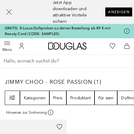
Jetzt App
[navigation.slideout.screenreader]
downloaden und
ANZEIGEN
attraktive Vorteile
sichern
GRATIS: 8 Luxus-Duftproben zu deiner Bestellung ab 89 € mit
Beauty Card (CODE: SAMPLES)
Zur Douglas Startseite
Zu Meiner 
Menü öffnen
Zu Meinem Kundenkonto
Zum
Menü
Gehe zurück
Suche ausführen
JIMMY CHOO - ROSE PASSION
1
ERGEBNIS
JIMMY CHOO - ROSE PASSION
(
1
)
Filter
Kategorien
Preis
Produktart
Für wen
Duftn
Hinweise zur Sortierung