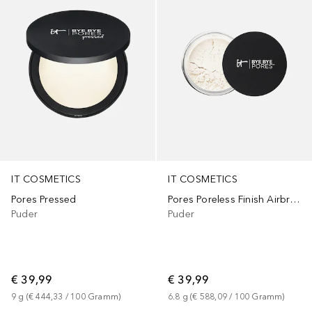
IT COSMETICS
IT COSMETICS
Pores Pressed
Pores Poreless Finish Airbrush
Puder
Puder
€ 39,99
€ 39,99
9
g
 (
€ 444,33
 / 
100
Gramm
)
6.8
g
 (
€ 588,09
 / 
100
Gramm
)