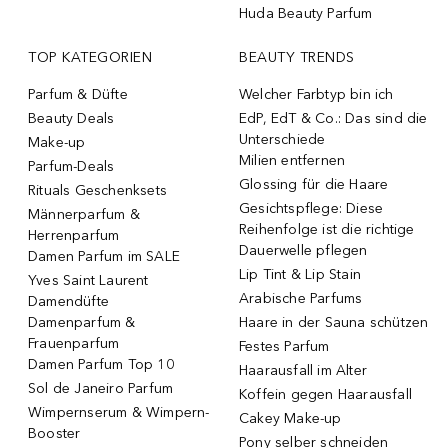
Huda Beauty Parfum
TOP KATEGORIEN
BEAUTY TRENDS
Parfum & Düfte
Welcher Farbtyp bin ich
Beauty Deals
EdP, EdT & Co.: Das sind die
Unterschiede
Make-up
Milien entfernen
Parfum-Deals
Glossing für die Haare
Rituals Geschenksets
Gesichtspflege: Diese
Männerparfum &
Reihenfolge ist die richtige
Herrenparfum
Dauerwelle pflegen
Damen Parfum im SALE
Lip Tint & Lip Stain
Yves Saint Laurent
Arabische Parfums
Damendüfte
Damenparfum &
Haare in der Sauna schützen
Frauenparfum
Festes Parfum
Damen Parfum Top 10
Haarausfall im Alter
Sol de Janeiro Parfum
Koffein gegen Haarausfall
Wimpernserum & Wimpern-
Cakey Make-up
Booster
Pony selber schneiden