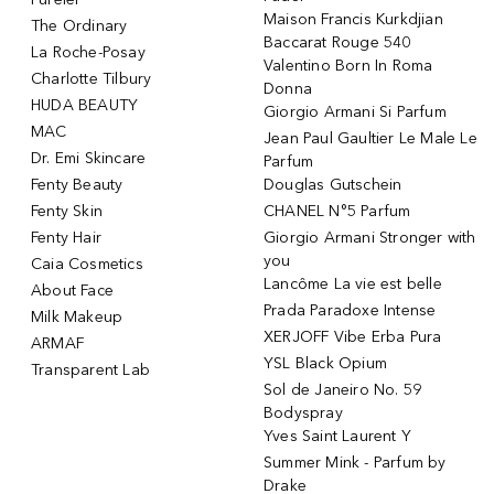
Maison Francis Kurkdjian
The Ordinary
Baccarat Rouge 540
La Roche-Posay
Valentino Born In Roma
Charlotte Tilbury
Donna
HUDA BEAUTY
Giorgio Armani Si Parfum
MAC
Jean Paul Gaultier Le Male Le
Dr. Emi Skincare
Parfum
Fenty Beauty
Douglas Gutschein
Fenty Skin
CHANEL N°5 Parfum
Fenty Hair
Giorgio Armani Stronger with
you
Caia Cosmetics
Lancôme La vie est belle
About Face
Prada Paradoxe Intense
Milk Makeup
XERJOFF Vibe Erba Pura
ARMAF
YSL Black Opium
Transparent Lab
Sol de Janeiro No. 59
Bodyspray
Yves Saint Laurent Y
Summer Mink - Parfum by
Drake