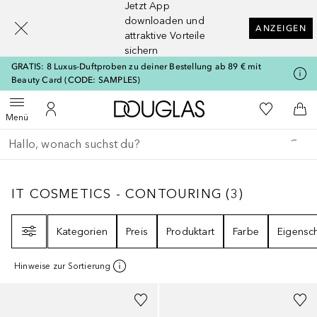
Jetzt App
[navigation.slideout.screenreader]
downloaden und
ANZEIGEN
attraktive Vorteile
sichern
GRATIS: 8 Luxus-Duftproben zu deiner Bestellung ab 89 € mit
Beauty Card (CODE: SAMPLES)
Zur Douglas Startseite
Zu Meiner 
Menü öffnen
Zu Meinem Kundenkonto
Zum
Menü
Gehe zurück
Suche ausführen
IT COSMETICS - CONTOURING
3
ERGEBNIS
IT COSMETICS - CONTOURING
(
3
)
Filter
Kategorien
Preis
Produktart
Farbe
Eigensc
Hinweise zur Sortierung