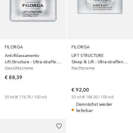
FILORGA
FILORGA
Anti-Rilassamento
LIFT STRUCTURE
Lift-Structure - Ultra-straffende Tagespflege
Sleep & Lift - Ultra-straffende Nachtpflege
Gesichtscreme
Nachtcreme
€ 88,39
€ 92,00
50
ml
 (
€ 176,78
 / 
100
ml
)
50
ml
 (
€ 184,00
 / 
100
ml
)
Demnächst wieder
lieferbar