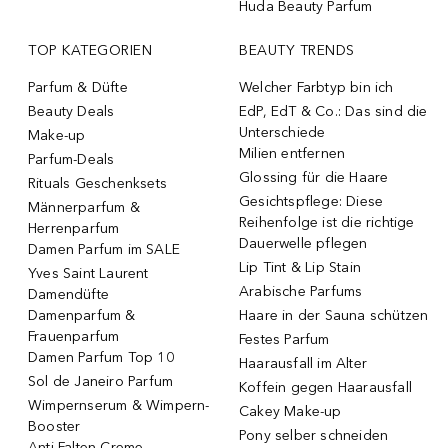
Huda Beauty Parfum
TOP KATEGORIEN
BEAUTY TRENDS
Parfum & Düfte
Welcher Farbtyp bin ich
Beauty Deals
EdP, EdT & Co.: Das sind die
Unterschiede
Make-up
Milien entfernen
Parfum-Deals
Glossing für die Haare
Rituals Geschenksets
Gesichtspflege: Diese
Männerparfum &
Reihenfolge ist die richtige
Herrenparfum
Dauerwelle pflegen
Damen Parfum im SALE
Lip Tint & Lip Stain
Yves Saint Laurent
Arabische Parfums
Damendüfte
Damenparfum &
Haare in der Sauna schützen
Frauenparfum
Festes Parfum
Damen Parfum Top 10
Haarausfall im Alter
Sol de Janeiro Parfum
Koffein gegen Haarausfall
Wimpernserum & Wimpern-
Cakey Make-up
Booster
Pony selber schneiden
Anti-Falten Creme