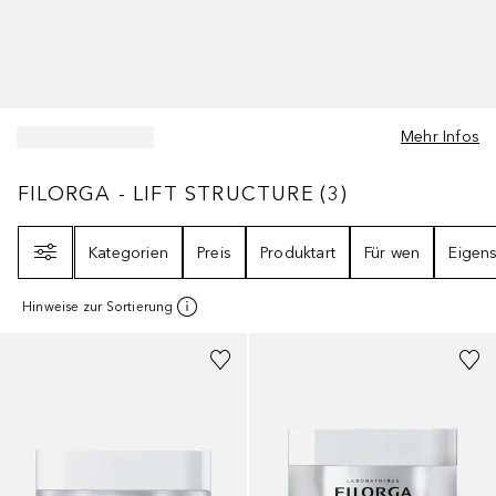
Mehr Infos
FILORGA - LIFT STRUCTURE
3
ERGEBNISSE
FILORGA - LIFT STRUCTURE
(
3
)
Filter
Kategorien
Preis
Produktart
Für wen
Eigens
Hinweise zur Sortierung