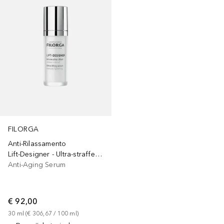
FILORGA
Anti-Rilassamento
Lift-Designer - Ultra-straffendes Serum
Anti-Aging Serum
€ 92,00
30
ml
 (
€ 306,67
 / 
100
ml
)