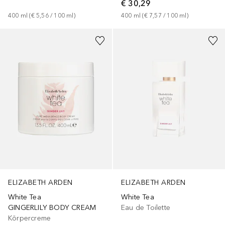
€ 30,29
400
ml
 (
€ 5,56
 / 
100
ml
)
400
ml
 (
€ 7,57
 / 
100
ml
)
ELIZABETH ARDEN
ELIZABETH ARDEN
White Tea
White Tea
GINGERLILY BODY CREAM
Eau de Toilette
Körpercreme