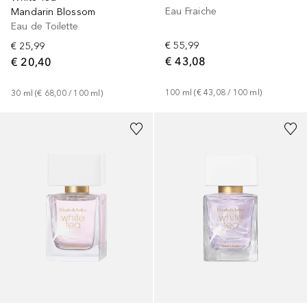
Eau Fraiche
Mandarin Blossom
Eau de Toilette
€ 55,99
€ 25,99
€ 43,08
€ 20,40
100
ml
 (
€ 43,08
 / 
100
ml
)
30
ml
 (
€ 68,00
 / 
100
ml
)