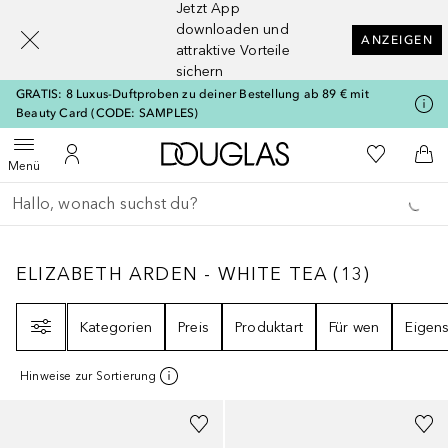
Jetzt App
[navigation.slideout.screenreader]
downloaden und
ANZEIGEN
attraktive Vorteile
sichern
GRATIS: 8 Luxus-Duftproben zu deiner Bestellung ab 89 € mit
Beauty Card (CODE: SAMPLES)
Zur Douglas Startseite
Zu Meiner 
Menü öffnen
Zu Meinem Kundenkonto
Zum
Menü
Gehe zurück
Suche ausführen
ELIZABETH ARDEN - WHITE TEA
13
ERGEBN
ELIZABETH ARDEN - WHITE TEA
(
13
)
Filter
Kategorien
Preis
Produktart
Für wen
Eigens
Hinweise zur Sortierung