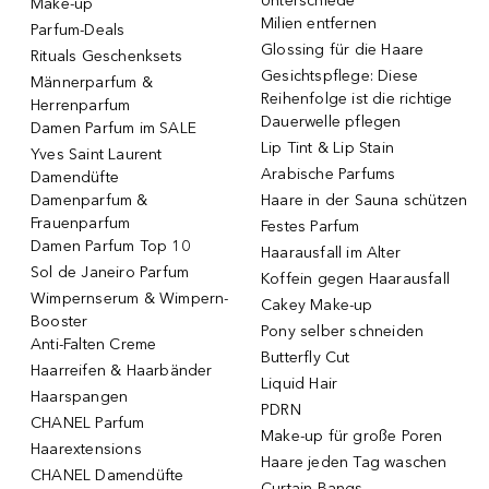
Unterschiede
Make-up
Milien entfernen
Parfum-Deals
Glossing für die Haare
Rituals Geschenksets
Gesichtspflege: Diese
Männerparfum &
Reihenfolge ist die richtige
Herrenparfum
Dauerwelle pflegen
Damen Parfum im SALE
Lip Tint & Lip Stain
Yves Saint Laurent
Arabische Parfums
Damendüfte
Damenparfum &
Haare in der Sauna schützen
Frauenparfum
Festes Parfum
Damen Parfum Top 10
Haarausfall im Alter
Sol de Janeiro Parfum
Koffein gegen Haarausfall
Wimpernserum & Wimpern-
Cakey Make-up
Booster
Pony selber schneiden
Anti-Falten Creme
Butterfly Cut
Haarreifen & Haarbänder
Liquid Hair
Haarspangen
PDRN
CHANEL Parfum
Make-up für große Poren
Haarextensions
Haare jeden Tag waschen
CHANEL Damendüfte
Curtain Bangs