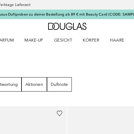
erktage Lieferzeit
uxus-Duftproben zu deiner Bestellung ab 89 € mit Beauty Card (CODE: SAMP
Zur Douglas Startseite
ARFUM
MAKE-UP
GESICHT
KÖRPER
HAARE
ffnen
arfum Menü öffnen
Make-up Menü öffnen
Gesicht Menü öffnen
Körper Menü öffnen
Haare Menü
GEBNISSE
twortung
Aktionen
Duftnote