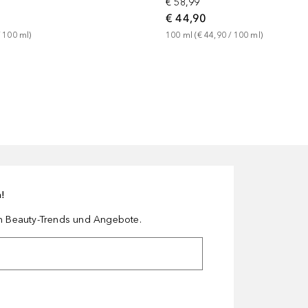
€ 58,99
€ 44,90
 
100
ml
)
100
ml
 (
€ 44,90
 / 
100
ml
)
n!
en Beauty-Trends und Angebote.