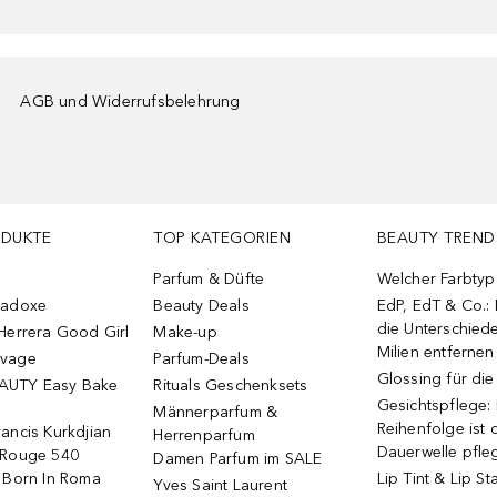
AGB und Widerrufsbelehrung
ODUKTE
TOP KATEGORIEN
BEAUTY TREND
Parfum & Düfte
Welcher Farbtyp 
radoxe
Beauty Deals
EdP, EdT & Co.:
die Unterschied
Herrera Good Girl
Make-up
Milien entfernen
uvage
Parfum-Deals
Glossing für di
AUTY Easy Bake
Rituals Geschenksets
Gesichtspflege:
Männerparfum &
Reihenfolge ist d
ancis Kurkdjian
Herrenparfum
Dauerwelle pfle
 Rouge 540
Damen Parfum im SALE
o Born In Roma
Lip Tint & Lip St
Yves Saint Laurent