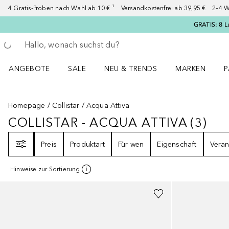
4 Gratis-Proben nach Wahl ab 10 € ¹ Versandkostenfrei ab 39,95 € 2–4 W
GRATIS: 8 L
Gehe zurück
Suche ausführen
ANGEBOTE
SALE
NEU & TRENDS
MARKEN
P
Angebote Menü öffnen
Sale Menü öffnen
NEU & TRENDS Menü öffnen
MARKEN Menü ö
P
Homepage
Collistar
Acqua Attiva
COLLISTAR - ACQUA ATTIVA
(
3
)
COLLISTAR - ACQUA ATTIVA
3
ER
Filter
Preis
Produktart
Für wen
Eigenschaft
Veran
Hinweise zur Sortierung