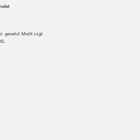
endet
kl. gesetzl. MwSt zzgl.
en.