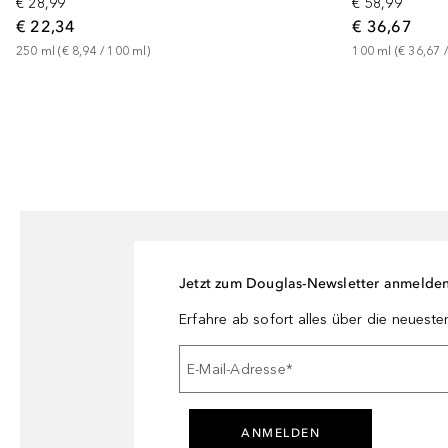
€ 28,99
€ 58,99
€ 22,34
€ 36,67
250
ml
 (
€ 8,94
 / 
100
ml
)
100
ml
 (
€ 36,67
 /
Jetzt zum Douglas-Newsletter anmelde
Erfahre ab sofort alles über die neuest
E-Mail-Adresse
*
ANMELDEN