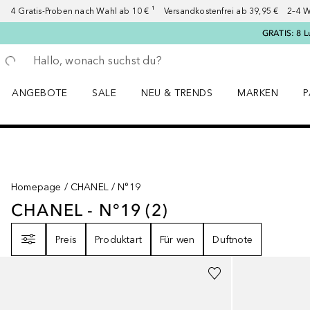
4 Gratis-Proben nach Wahl ab 10 € ¹ Versandkostenfrei ab 39,95 € 2–4 W
GRATIS: 8 L
Gehe zurück
Suche ausführen
ANGEBOTE
SALE
NEU & TRENDS
MARKEN
P
Angebote Menü öffnen
Sale Menü öffnen
NEU & TRENDS Menü öffnen
MARKEN Menü ö
P
Homepage
CHANEL
N°19
CHANEL - N°19
(
2
)
CHANEL - N°19
2
ERGEBNISSE
Filter
Preis
Produktart
Für wen
Duftnote