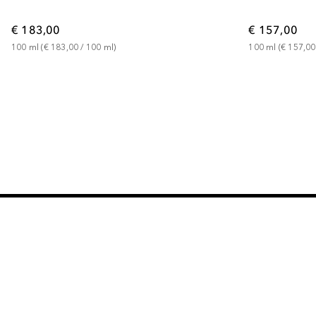
€ 183,00
€ 157,00
100
ml
 (
€ 183,00
 / 
100
ml
)
100
ml
 (
€ 157,00