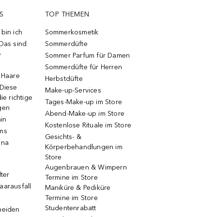
S
TOP THEMEN
bin ich
Sommerkosmetik
 Das sind
Sommerdüfte
e
Sommer Parfum für Damen
Sommerdüfte für Herren
e Haare
Herbstdüfte
 Diese
Make-up-Services
ie richtige
Tages-Make-up im Store
gen
Abend-Make-up im Store
ain
Kostenlose Rituale im Store
ums
Gesichts- &
una
Körperbehandlungen im
Store
Augenbrauen & Wimpern
lter
Termine im Store
aarausfall
Maniküre & Pediküre
Termine im Store
Studentenrabatt
neiden