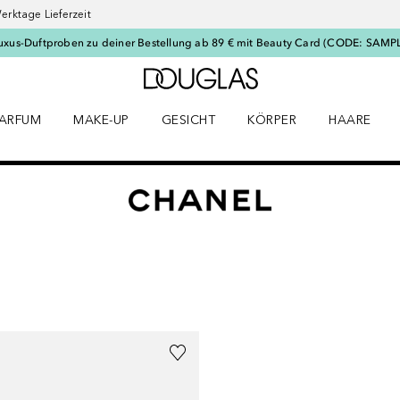
erktage Lieferzeit
uxus-Duftproben zu deiner Bestellung ab 89 € mit Beauty Card (CODE: SAMP
Zur Douglas Startseite
ARFUM
MAKE-UP
GESICHT
KÖRPER
HAARE
ffnen
arfum Menü öffnen
Make-up Menü öffnen
Gesicht Menü öffnen
Körper Menü öffnen
Haare Menü