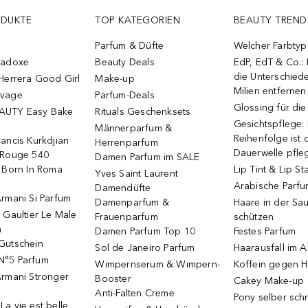
ODUKTE
TOP KATEGORIEN
BEAUTY TREND
Parfum & Düfte
Welcher Farbtyp 
radoxe
Beauty Deals
EdP, EdT & Co.:
die Unterschied
Herrera Good Girl
Make-up
Milien entfernen
uvage
Parfum-Deals
Glossing für di
AUTY Easy Bake
Rituals Geschenksets
Gesichtspflege:
Männerparfum &
Reihenfolge ist d
ancis Kurkdjian
Herrenparfum
Dauerwelle pfle
 Rouge 540
Damen Parfum im SALE
o Born In Roma
Lip Tint & Lip St
Yves Saint Laurent
Arabische Parf
Damendüfte
rmani Si Parfum
Damenparfum &
Haare in der Sa
 Gaultier Le Male
Frauenparfum
schützen
m
Damen Parfum Top 10
Festes Parfum
Gutschein
Sol de Janeiro Parfum
Haarausfall im A
N°5 Parfum
Wimpernserum & Wimpern-
Koffein gegen H
Armani Stronger
Booster
Cakey Make-up
Anti-Falten Creme
Pony selber sch
a vie est belle