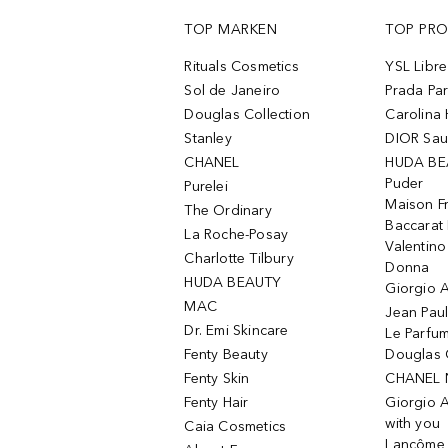
TOP MARKEN
TOP PR
Rituals Cosmetics
YSL Libre
Sol de Janeiro
Prada Pa
Douglas Collection
Carolina 
Stanley
DIOR Sa
CHANEL
HUDA BE
Puder
Purelei
Maison Fr
The Ordinary
Baccarat
La Roche-Posay
Valentin
Charlotte Tilbury
Donna
HUDA BEAUTY
Giorgio A
MAC
Jean Paul
Dr. Emi Skincare
Le Parfu
Fenty Beauty
Douglas 
Fenty Skin
CHANEL 
Fenty Hair
Giorgio 
with you
Caia Cosmetics
Lancôme L