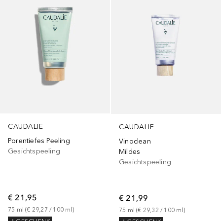
CAUDALIE
CAUDALIE
Porentiefes Peeling
Vinoclean
Gesichtspeeling
Mildes
Gesichtspeeling
€ 21,95
€ 21,99
75
ml
 (
€ 29,27
 / 
100
ml
)
75
ml
 (
€ 29,32
 / 
100
ml
)