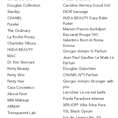
Douglas Collection
Carolina Herrera Good Girl
Stanley
DIOR Sauvage
CHANEL
HUDA BEAUTY Easy Bake
Puder
Purelei
Maison Francis Kurkdjian
The Ordinary
Baccarat Rouge 540
La Roche-Posay
Valentino Born In Roma
Charlotte Tilbury
Donna
HUDA BEAUTY
Giorgio Armani Si Parfum
MAC
Jean Paul Gaultier Le Male Le
Dr. Emi Skincare
Parfum
Fenty Beauty
Douglas Gutschein
Fenty Skin
CHANEL N°5 Parfum
Fenty Hair
Giorgio Armani Stronger with
you
Caia Cosmetics
Lancôme La vie est belle
About Face
Prada Paradoxe Intense
Milk Makeup
XERJOFF Vibe Erba Pura
ARMAF
YSL Black Opium
Transparent Lab
Sol de Janeiro No. 59