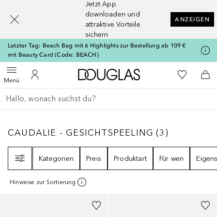
Jetzt App
[navigation.slideout.screenreader]
downloaden und
ANZEIGEN
attraktive Vorteile
sichern
Letzter Tag: Beach Bag mit 6 Highlights zur Bestellung ab 109 €
mit Beauty Card (Code: BEACH)
Zur Douglas Startseite
Zu Meiner 
Menü öffnen
Zu Meinem Kundenkonto
Zum
Menü
Gehe zurück
Suche ausführen
CAUDALIE - GESICHTSPEELING
3
ERGEBNIS
CAUDALIE - GESICHTSPEELING
(
3
)
Filter
Kategorien
Preis
Produktart
Für wen
Eigens
Hinweise zur Sortierung