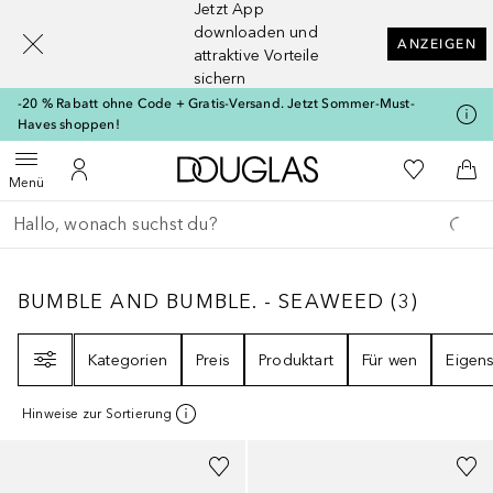
Jetzt App
[navigation.slideout.screenreader]
downloaden und
ANZEIGEN
attraktive Vorteile
sichern
-20 % Rabatt ohne Code + Gratis-Versand. Jetzt Sommer-Must-
Haves shoppen!
Zur Douglas Startseite
Zu Meiner 
Menü öffnen
Zu Meinem Kundenkonto
Zum
Menü
Gehe zurück
Suche ausführen
BUMBLE AND BUMBLE. - SEAWEED
3
ERGEB
BUMBLE AND BUMBLE. - SEAWEED
(
3
)
Filter
Kategorien
Preis
Produktart
Für wen
Eigens
Hinweise zur Sortierung