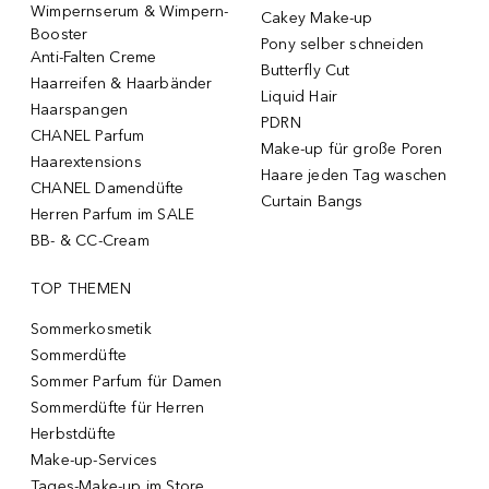
Wimpernserum & Wimpern-
Cakey Make-up
Booster
Pony selber schneiden
Anti-Falten Creme
Butterfly Cut
Haarreifen & Haarbänder
Liquid Hair
Haarspangen
PDRN
CHANEL Parfum
Make-up für große Poren
Haarextensions
Haare jeden Tag waschen
CHANEL Damendüfte
Curtain Bangs
Herren Parfum im SALE
BB- & CC-Cream
TOP THEMEN
Sommerkosmetik
Sommerdüfte
Sommer Parfum für Damen
Sommerdüfte für Herren
Herbstdüfte
Make-up-Services
Tages-Make-up im Store