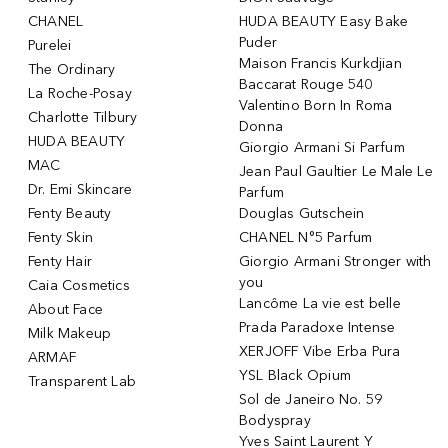
CHANEL
HUDA BEAUTY Easy Bake
Puder
Purelei
Maison Francis Kurkdjian
The Ordinary
Baccarat Rouge 540
La Roche-Posay
Valentino Born In Roma
Charlotte Tilbury
Donna
HUDA BEAUTY
Giorgio Armani Si Parfum
MAC
Jean Paul Gaultier Le Male Le
Dr. Emi Skincare
Parfum
Fenty Beauty
Douglas Gutschein
Fenty Skin
CHANEL N°5 Parfum
Fenty Hair
Giorgio Armani Stronger with
you
Caia Cosmetics
Lancôme La vie est belle
About Face
Prada Paradoxe Intense
Milk Makeup
XERJOFF Vibe Erba Pura
ARMAF
YSL Black Opium
Transparent Lab
Sol de Janeiro No. 59
Bodyspray
Yves Saint Laurent Y