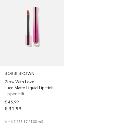
BOBBI BROWN
Glow With Love
Luxe Matte Liquid Lipstick
Lippenstift
€ 45,99
€ 31,99
6
ml
 (
€ 533,17
 / 
100
ml
)