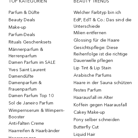
TOP KATEGORIEN
BEAUTY TRENDS
Parfum & Düfte
Welcher Farbtyp bin ich
Beauty Deals
EdP, EdT & Co.: Das sind die
Unterschiede
Make-up
Milien entfernen
Parfum-Deals
Glossing für die Haare
Rituals Geschenksets
Gesichtspflege: Diese
Männerparfum &
Reihenfolge ist die richtige
Herrenparfum
Dauerwelle pflegen
Damen Parfum im SALE
Lip Tint & Lip Stain
Yves Saint Laurent
Arabische Parfums
Damendüfte
Damenparfum &
Haare in der Sauna schützen
Frauenparfum
Festes Parfum
Damen Parfum Top 10
Haarausfall im Alter
Sol de Janeiro Parfum
Koffein gegen Haarausfall
Wimpernserum & Wimpern-
Cakey Make-up
Booster
Pony selber schneiden
Anti-Falten Creme
Butterfly Cut
Haarreifen & Haarbänder
Liquid Hair