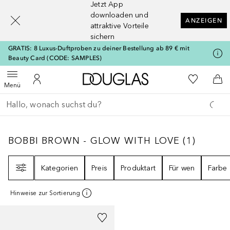
Jetzt App
[navigation.slideout.screenreader]
downloaden und
ANZEIGEN
attraktive Vorteile
sichern
GRATIS: 8 Luxus-Duftproben zu deiner Bestellung ab 89 € mit
Beauty Card (CODE: SAMPLES)
Zur Douglas Startseite
Zu Meiner 
Menü öffnen
Zu Meinem Kundenkonto
Zum
Menü
Gehe zurück
Suche ausführen
BOBBI BROWN - GLOW WITH LOVE
1
ERGEB
BOBBI BROWN - GLOW WITH LOVE
(
1
)
Filter
Kategorien
Preis
Produktart
Für wen
Farbe
Hinweise zur Sortierung