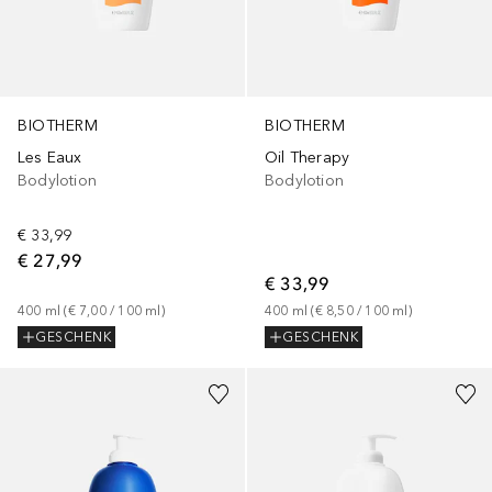
BIOTHERM
BIOTHERM
Les Eaux
Oil Therapy
Bodylotion
Bodylotion
€ 33,99
€ 27,99
€ 33,99
400
ml
 (
€ 7,00
 / 
100
ml
)
400
ml
 (
€ 8,50
 / 
100
ml
)
GESCHENK
GESCHENK