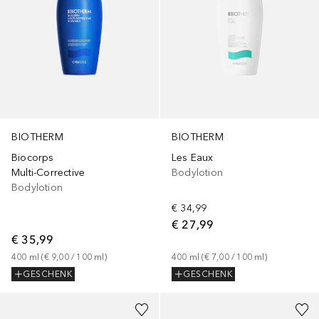
BIOTHERM
BIOTHERM
Biocorps
Les Eaux
Multi-Corrective
Bodylotion
Bodylotion
€ 34,99
€ 27,99
€ 35,99
400
ml
 (
€ 9,00
 / 
100
ml
)
400
ml
 (
€ 7,00
 / 
100
ml
)
GESCHENK
GESCHENK