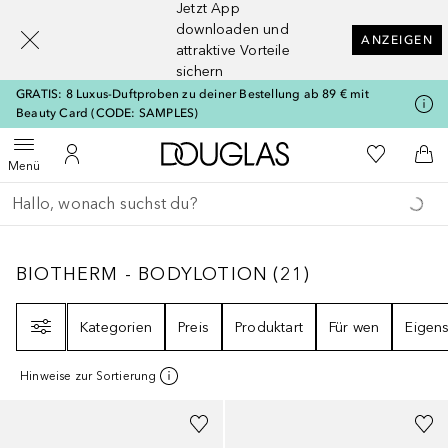
Jetzt App
[navigation.slideout.screenreader]
downloaden und
ANZEIGEN
attraktive Vorteile
sichern
GRATIS: 8 Luxus-Duftproben zu deiner Bestellung ab 89 € mit
Beauty Card (CODE: SAMPLES)
Zur Douglas Startseite
Zu Meiner 
Menü öffnen
Zu Meinem Kundenkonto
Zum
Menü
Gehe zurück
Suche ausführen
BIOTHERM - BODYLOTION
21
ERGEBNISSE
BIOTHERM - BODYLOTION
(
21
)
Filter
Kategorien
Preis
Produktart
Für wen
Eigens
Hinweise zur Sortierung