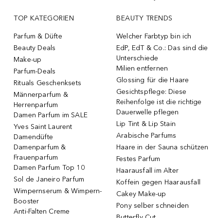
TOP KATEGORIEN
BEAUTY TRENDS
Parfum & Düfte
Welcher Farbtyp bin ich
Beauty Deals
EdP, EdT & Co.: Das sind die
Unterschiede
Make-up
Milien entfernen
Parfum-Deals
Glossing für die Haare
Rituals Geschenksets
Gesichtspflege: Diese
Männerparfum &
Reihenfolge ist die richtige
Herrenparfum
Dauerwelle pflegen
Damen Parfum im SALE
Lip Tint & Lip Stain
Yves Saint Laurent
Arabische Parfums
Damendüfte
Damenparfum &
Haare in der Sauna schützen
Frauenparfum
Festes Parfum
Damen Parfum Top 10
Haarausfall im Alter
Sol de Janeiro Parfum
Koffein gegen Haarausfall
Wimpernserum & Wimpern-
Cakey Make-up
Booster
Pony selber schneiden
Anti-Falten Creme
Butterfly Cut