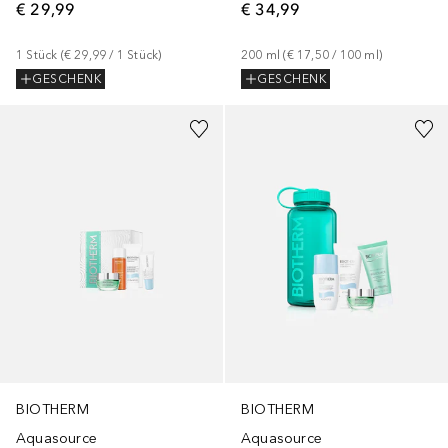
€ 29,99
€ 34,99
1
Stück
 (
€ 29,99
 / 
1
Stück
)
200
ml
 (
€ 17,50
 / 
100
ml
)
GESCHENK
GESCHENK
BIOTHERM
BIOTHERM
Aquasource
Aquasource