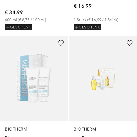
€ 16,99
€ 34,99
400
ml
 (
€ 8,75
 / 
100
ml
)
1
Stück
 (
€ 16,99
 / 
1
Stück
)
GESCHENK
GESCHENK
BIOTHERM
BIOTHERM