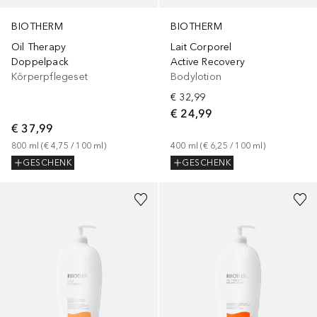
BIOTHERM
BIOTHERM
Oil Therapy
Lait Corporel
Doppelpack
Active Recovery
Körperpflegeset
Bodylotion
€ 32,99
€ 24,99
€ 37,99
800
ml
 (
€ 4,75
 / 
100
ml
)
400
ml
 (
€ 6,25
 / 
100
ml
)
GESCHENK
GESCHENK