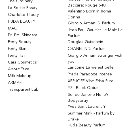
The Ordinary
Baccarat Rouge 540
La Roche-Posay
Valentino Born In Roma
Charlotte Tilbury
Donna
HUDA BEAUTY
Giorgio Armani Si Parfum
MAC
Jean Paul Gaultier Le Male Le
Dr. Emi Skincare
Parfum
Fenty Beauty
Douglas Gutschein
Fenty Skin
CHANEL N°5 Parfum
Fenty Hair
Giorgio Armani Stronger with
you
Caia Cosmetics
Lancôme La vie est belle
About Face
Prada Paradoxe Intense
Milk Makeup
XERJOFF Vibe Erba Pura
ARMAF
YSL Black Opium
Transparent Lab
Sol de Janeiro No. 59
Bodyspray
Yves Saint Laurent Y
Summer Mink - Parfum by
Drake
Huda Beauty Parfum