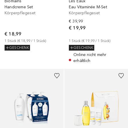
Biomains
Les Eaux
Handcreme Set
Eau Vitaminée M-Set
Körperpflegeset
Körperpflegeset
€ 39,99
€ 19,99
€ 18,99
1
Stück
 (
€ 18,99
 / 
1
Stück
)
1
Stück
 (
€ 19,99
 / 
1
Stück
)
GESCHENK
GESCHENK
Online nicht mehr
erhältlich