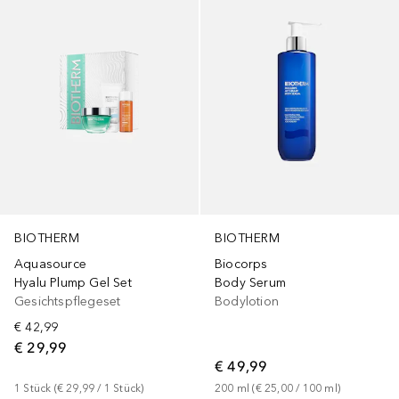
BIOTHERM
BIOTHERM
Aquasource
Biocorps
Hyalu Plump Gel Set
Body Serum
Gesichtspflegeset
Bodylotion
€ 42,99
€ 29,99
€ 49,99
1
Stück
 (
€ 29,99
 / 
1
Stück
)
200
ml
 (
€ 25,00
 / 
100
ml
)