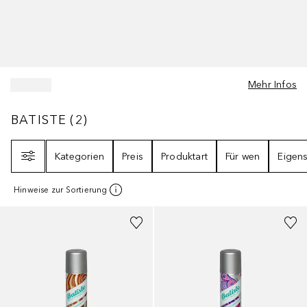
Mehr Infos
BATISTE
2
ERGEBNISSE
BATISTE
(
2
)
Filter
Kategorien
Preis
Produktart
Für wen
Eigens
Hinweise zur Sortierung