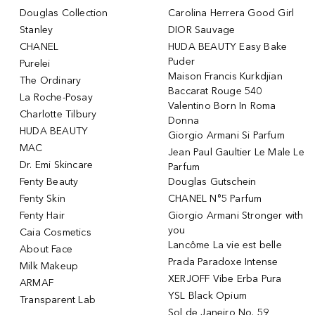
Douglas Collection
Carolina Herrera Good Girl
Stanley
DIOR Sauvage
CHANEL
HUDA BEAUTY Easy Bake
Puder
Purelei
Maison Francis Kurkdjian
The Ordinary
Baccarat Rouge 540
La Roche-Posay
Valentino Born In Roma
Charlotte Tilbury
Donna
HUDA BEAUTY
Giorgio Armani Si Parfum
MAC
Jean Paul Gaultier Le Male Le
Dr. Emi Skincare
Parfum
Fenty Beauty
Douglas Gutschein
Fenty Skin
CHANEL N°5 Parfum
Fenty Hair
Giorgio Armani Stronger with
you
Caia Cosmetics
Lancôme La vie est belle
About Face
Prada Paradoxe Intense
Milk Makeup
XERJOFF Vibe Erba Pura
ARMAF
YSL Black Opium
Transparent Lab
Sol de Janeiro No. 59