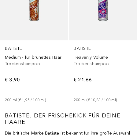
BATISTE
BATISTE
Medium - für brünettes Haar
Heavenly Volume
Trockenshampoo
Trockenshampoo
€ 3,90
€ 21,66
200
ml
 (
€ 1,95
 / 
100
ml
)
200
ml
 (
€ 10,83
 / 
100
ml
)
BATISTE: DER FRISCHEKICK FÜR DEINE
HAARE
Die britische Marke
Batiste
ist bekannt für ihre große Auswahl