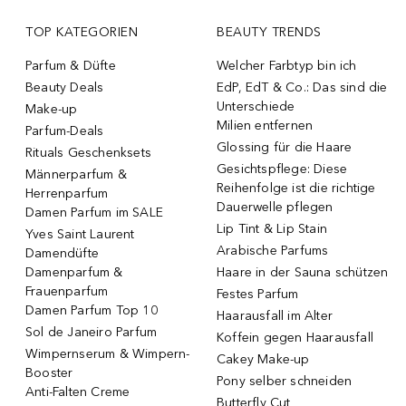
TOP KATEGORIEN
BEAUTY TRENDS
Parfum & Düfte
Welcher Farbtyp bin ich
Beauty Deals
EdP, EdT & Co.: Das sind die
Unterschiede
Make-up
Milien entfernen
Parfum-Deals
Glossing für die Haare
Rituals Geschenksets
Gesichtspflege: Diese
Männerparfum &
Reihenfolge ist die richtige
Herrenparfum
Dauerwelle pflegen
Damen Parfum im SALE
Lip Tint & Lip Stain
Yves Saint Laurent
Arabische Parfums
Damendüfte
Damenparfum &
Haare in der Sauna schützen
Frauenparfum
Festes Parfum
Damen Parfum Top 10
Haarausfall im Alter
Sol de Janeiro Parfum
Koffein gegen Haarausfall
Wimpernserum & Wimpern-
Cakey Make-up
Booster
Pony selber schneiden
Anti-Falten Creme
Butterfly Cut