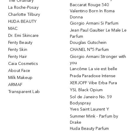
The Ordinary
Baccarat Rouge 540
La Roche-Posay
Valentino Born In Roma
Charlotte Tilbury
Donna
HUDA BEAUTY
Giorgio Armani Si Parfum
MAC
Jean Paul Gaultier Le Male Le
Dr. Emi Skincare
Parfum
Fenty Beauty
Douglas Gutschein
Fenty Skin
CHANEL N°5 Parfum
Fenty Hair
Giorgio Armani Stronger with
you
Caia Cosmetics
Lancôme La vie est belle
About Face
Prada Paradoxe Intense
Milk Makeup
XERJOFF Vibe Erba Pura
ARMAF
YSL Black Opium
Transparent Lab
Sol de Janeiro No. 59
Bodyspray
Yves Saint Laurent Y
Summer Mink - Parfum by
Drake
Huda Beauty Parfum