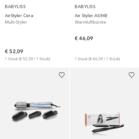
BABYLISS
BABYLISS
AirStyler Cera
Air Styler AS86E
Multi-Styler
Warmluftbürste
€ 46,09
€ 52,09
1
Stück
 (
€ 52,09
 / 
1
Stück
)
1
Stück
 (
€ 46,09
 / 
1
Stück
)