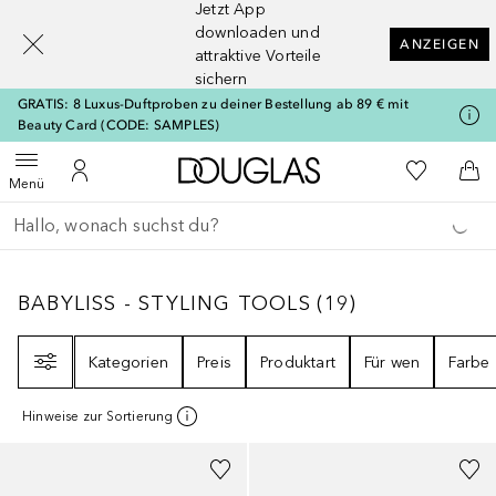
Jetzt App
[navigation.slideout.screenreader]
downloaden und
ANZEIGEN
attraktive Vorteile
sichern
GRATIS: 8 Luxus-Duftproben zu deiner Bestellung ab 89 € mit
Beauty Card (CODE: SAMPLES)
Zur Douglas Startseite
Zu Meiner 
Menü öffnen
Zu Meinem Kundenkonto
Zum
Menü
Gehe zurück
Suche ausführen
BABYLISS - STYLING TOOLS
19
ERGEBNISSE
BABYLISS - STYLING TOOLS
(
19
)
Filter
Kategorien
Preis
Produktart
Für wen
Farbe
Hinweise zur Sortierung