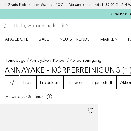
4 Gratis-Proben nach Wahl ab 10 € ¹ Versandkostenfrei ab 39,95 € 2–4 W
GRATIS: 8 L
Gehe zurück
Suche ausführen
ANGEBOTE
SALE
NEU & TRENDS
MARKEN
P
Angebote Menü öffnen
Sale Menü öffnen
NEU & TRENDS Menü öffnen
MARKEN Menü ö
P
Homepage
Annayake
Körper
Körperreinigung
ANNAYAKE - KÖRPERREINIGUNG
(
1
ANNAYAKE - KÖRPERREINIGUNG
Filter
Preis
Produktart
Für wen
Eigenschaft
Aktio
Hinweise zur Sortierung