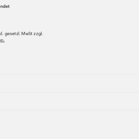
endet
kl. gesetzl. MwSt zzgl.
en.