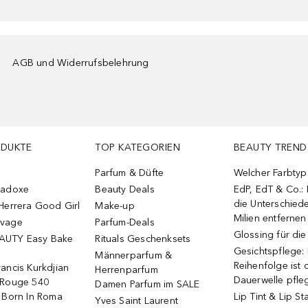
AGB und Widerrufsbelehrung
ODUKTE
TOP KATEGORIEN
BEAUTY TREND
Parfum & Düfte
Welcher Farbtyp 
radoxe
Beauty Deals
EdP, EdT & Co.:
die Unterschied
Herrera Good Girl
Make-up
Milien entfernen
uvage
Parfum-Deals
Glossing für di
AUTY Easy Bake
Rituals Geschenksets
Gesichtspflege:
Männerparfum &
Reihenfolge ist d
ancis Kurkdjian
Herrenparfum
Dauerwelle pfle
 Rouge 540
Damen Parfum im SALE
o Born In Roma
Lip Tint & Lip St
Yves Saint Laurent