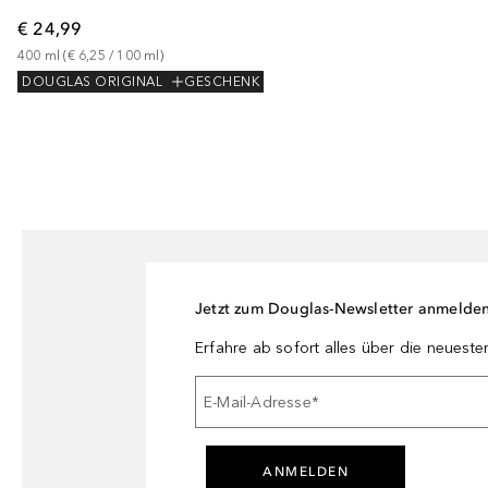
€ 24,99
400
ml
 (
€ 6,25
 / 
100
ml
)
DOUGLAS ORIGINAL
GESCHENK
Jetzt zum Douglas-Newsletter anmelde
Erfahre ab sofort alles über die neuest
E-Mail-Adresse
*
ANMELDEN