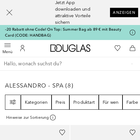
Jetzt App
[navigation.slideout.screenreader]
downloaden und
ANZEIGEN
attraktive Vorteile
sichern
–20 Rabatt ohne Code! On Top: Summer Bag ab 89 € mit Beauty
Card (CODE: HANDBAG)
Zur Douglas Startseite
Zu Meiner 
Menü öffnen
Zu Meinem Kundenkonto
Zum
Menü
Gehe zurück
Suche ausführen
ALESSANDRO - SPA
8
ERGEBNISSE
ALESSANDRO - SPA
(
8
)
Filter
Kategorien
Preis
Produktart
Für wen
Farbe
Hinweise zur Sortierung