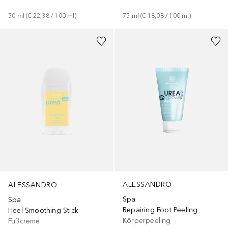
50
ml
 (
€ 22,38
 / 
100
ml
)
75
ml
 (
€ 18,08
 / 
100
ml
)
ALESSANDRO
ALESSANDRO
Spa
Spa
Repairing Foot Peeling
Heel Smoothing Stick
Körperpeeling
Fußcreme