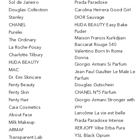
Sol de Janeiro
Prada Paradoxe
Douglas Collection
Carolina Herrera Good Girl
Stanley
DIOR Sauvage
CHANEL
HUDA BEAUTY Easy Bake
Puder
Purelei
Maison Francis Kurkdjian
The Ordinary
Baccarat Rouge 540
La Roche-Posay
Valentino Born In Roma
Charlotte Tilbury
Donna
HUDA BEAUTY
Giorgio Armani Si Parfum
MAC
Jean Paul Gaultier Le Male Le
Dr. Emi Skincare
Parfum
Fenty Beauty
Douglas Gutschein
Fenty Skin
CHANEL N°5 Parfum
Fenty Hair
Giorgio Armani Stronger with
you
Caia Cosmetics
Lancôme La vie est belle
About Face
Prada Paradoxe Intense
Milk Makeup
XERJOFF Vibe Erba Pura
ARMAF
YSL Black Opium
Transparent Lab