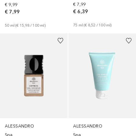
€ 7,99
€ 9,99
€ 6,39
€ 7,99
75
ml
 (
€ 8,52
 / 
100
ml
)
50
ml
 (
€ 15,98
 / 
100
ml
)
ALESSANDRO
ALESSANDRO
Spa
Spa