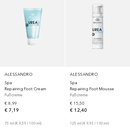
ALESSANDRO
ALESSANDRO
Spa
Spa
Repairing Foot Cream
Repairing Foot Mousse
Fußcreme
Fußcreme
€ 8,99
€ 15,50
€ 7,19
€ 12,40
75
ml
 (
€ 9,59
 / 
100
ml
)
125
ml
 (
€ 9,92
 / 
100
ml
)