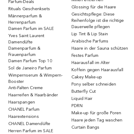
Parfum-Deals
Glossing für die Haare
Rituals Geschenksets
Gesichtspflege: Diese
Männerparfum &
Reihenfolge ist die richtige
Herrenparfum
Dauerwelle pflegen
Damen Parfum im SALE
Lip Tint & Lip Stain
Yves Saint Laurent
Arabische Parfums
Damendüfte
Damenparfum &
Haare in der Sauna schützen
Frauenparfum
Festes Parfum
Damen Parfum Top 10
Haarausfall im Alter
Sol de Janeiro Parfum
Koffein gegen Haarausfall
Wimpernserum & Wimpern-
Cakey Make-up
Booster
Pony selber schneiden
Anti-Falten Creme
Butterfly Cut
Haarreifen & Haarbänder
Liquid Hair
Haarspangen
PDRN
CHANEL Parfum
Make-up für große Poren
Haarextensions
Haare jeden Tag waschen
CHANEL Damendüfte
Curtain Bangs
Herren Parfum im SALE