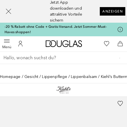
Jetzt App
[navigation.slideout.screenreader]
downloaden und
ANZEIGEN
attraktive Vorteile
sichern
-20 % Rabatt ohne Code + Gratis-Versand. Jetzt Sommer-Must-
Haves shoppen!
Zur Douglas Startseite
Zu Meiner 
Menü öffnen
Zu Meinem Kundenkonto
Zum
Menü
Gehe zurück
Suche ausführen
Homepage
Gesicht
Lippenpflege
Lippenbalsam
Kiehl’s Butter