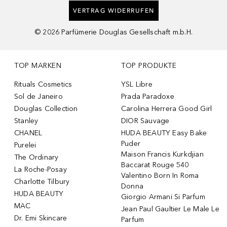
VERTRAG WIDERRUFEN
©
2026
Parfümerie Douglas Gesellschaft m.b.H.
TOP MARKEN
TOP PRODUKTE
Rituals Cosmetics
YSL Libre
Sol de Janeiro
Prada Paradoxe
Douglas Collection
Carolina Herrera Good Girl
Stanley
DIOR Sauvage
CHANEL
HUDA BEAUTY Easy Bake
Puder
Purelei
Maison Francis Kurkdjian
The Ordinary
Baccarat Rouge 540
La Roche-Posay
Valentino Born In Roma
Charlotte Tilbury
Donna
HUDA BEAUTY
Giorgio Armani Si Parfum
MAC
Jean Paul Gaultier Le Male Le
Dr. Emi Skincare
Parfum