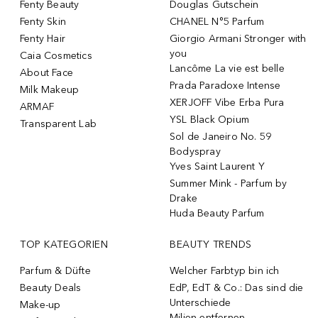
Fenty Beauty
Douglas Gutschein
Fenty Skin
CHANEL N°5 Parfum
Fenty Hair
Giorgio Armani Stronger with
you
Caia Cosmetics
Lancôme La vie est belle
About Face
Prada Paradoxe Intense
Milk Makeup
XERJOFF Vibe Erba Pura
ARMAF
YSL Black Opium
Transparent Lab
Sol de Janeiro No. 59
Bodyspray
Yves Saint Laurent Y
Summer Mink - Parfum by
Drake
Huda Beauty Parfum
TOP KATEGORIEN
BEAUTY TRENDS
Parfum & Düfte
Welcher Farbtyp bin ich
Beauty Deals
EdP, EdT & Co.: Das sind die
Unterschiede
Make-up
Milien entfernen