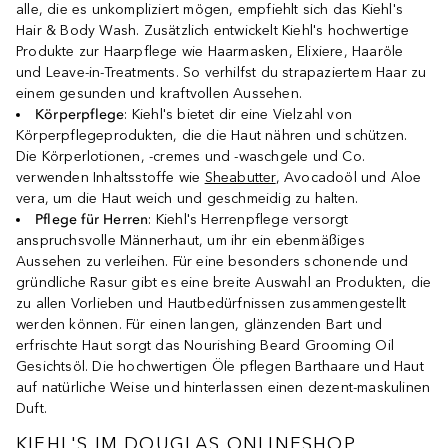
alle, die es unkompliziert mögen, empfiehlt sich das Kiehl's
Hair & Body Wash. Zusätzlich entwickelt Kiehl's hochwertige
Produkte zur Haarpflege wie Haarmasken, Elixiere, Haaröle
und Leave-in-Treatments. So verhilfst du strapaziertem Haar zu
einem gesunden und kraftvollen Aussehen.
Körperpflege
: Kiehl's bietet dir eine Vielzahl von
Körperpflegeprodukten, die die Haut nähren und schützen.
Die Körperlotionen, -cremes und -waschgele und Co.
verwenden Inhaltsstoffe wie
Sheabutter
, Avocadoöl und Aloe
vera, um die Haut weich und geschmeidig zu halten.
Pflege für Herren
: Kiehl's Herrenpflege versorgt
anspruchsvolle Männerhaut, um ihr ein ebenmäßiges
Aussehen zu verleihen. Für eine besonders schonende und
gründliche Rasur gibt es eine breite Auswahl an Produkten, die
zu allen Vorlieben und Hautbedürfnissen zusammengestellt
werden können. Für einen langen, glänzenden Bart und
erfrischte Haut sorgt das Nourishing Beard Grooming Oil
Gesichtsöl. Die hochwertigen Öle pflegen Barthaare und Haut
auf natürliche Weise und hinterlassen einen dezent-maskulinen
Duft.
KIEHL'S IM DOUGLAS ONLINESHOP