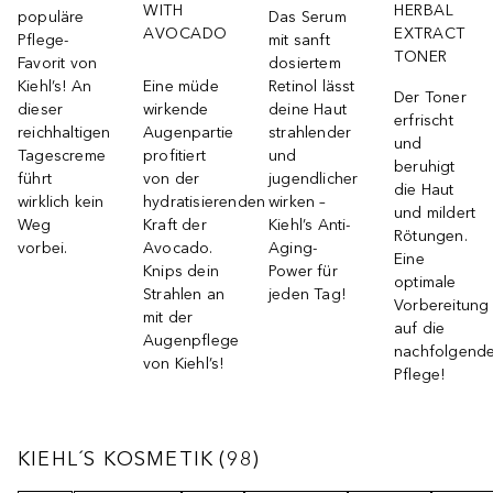
WITH
HERBAL
populäre
Das Serum
AVOCADO
EXTRACT
Pflege-
mit sanft
TONER
Favorit von
dosiertem
Kiehl’s! An
Eine müde
Retinol lässt
Der Toner
dieser
wirkende
deine Haut
erfrischt
reichhaltigen
Augenpartie
strahlender
und
Tagescreme
profitiert
und
beruhigt
führt
von der
jugendlicher
die Haut
wirklich kein
hydratisierenden
wirken –
und mildert
Weg
Kraft der
Kiehl’s Anti-
Rötungen.
vorbei.
Avocado.
Aging-
Eine
Knips dein
Power für
optimale
Strahlen an
jeden Tag!
Vorbereitung
mit der
auf die
Augenpflege
nachfolgend
von Kiehl’s!
Pflege!
KIEHL´S KOSMETIK
98
ERGEBNISSE
KIEHL´S KOSMETIK
(
98
)