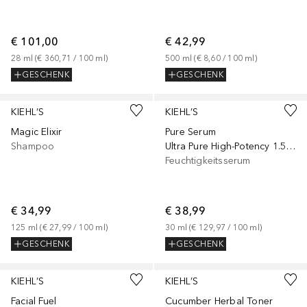
€ 101,00
€ 42,99
28
ml
 (
€ 360,71
 / 
100
ml
)
500
ml
 (
€ 8,60
 / 
100
ml
)
GESCHENK
GESCHENK
KIEHL’S
KIEHL’S
Magic Elixir
Pure Serum
Shampoo
Ultra Pure High-Potency 1.5% Hyaluronic Acid
Feuchtigkeitsserum
€ 34,99
€ 38,99
125
ml
 (
€ 27,99
 / 
100
ml
)
30
ml
 (
€ 129,97
 / 
100
ml
)
GESCHENK
GESCHENK
KIEHL’S
KIEHL’S
Facial Fuel
Cucumber Herbal Toner