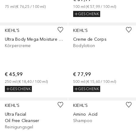
75
ml
 (
€ 76,25
 / 
100
ml
)
100
ml
 (
€ 57,99
 / 
100
ml
)
GESCHENK
KIEHL’S
KIEHL’S
Ultra Body Mega Moisture Squalane Cream
Creme de Corps
Körpercreme
Bodylotion
€ 45,99
€ 77,99
250
ml
 (
€ 18,40
 / 
100
ml
)
500
ml
 (
€ 15,60
 / 
100
ml
)
GESCHENK
GESCHENK
KIEHL’S
KIEHL’S
Ultra Facial
Amino Acid
Oil Free Cleanser
Shampoo
Reinigungsgel