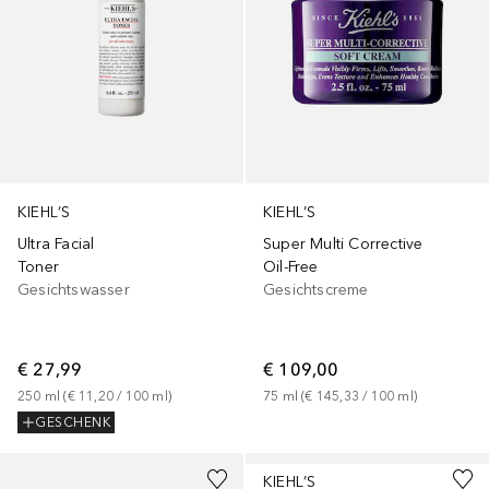
KIEHL’S
KIEHL’S
Ultra Facial
Super Multi Corrective
Toner
Oil-Free
Gesichtswasser
Gesichtscreme
€ 27,99
€ 109,00
250
ml
 (
€ 11,20
 / 
100
ml
)
75
ml
 (
€ 145,33
 / 
100
ml
)
GESCHENK
KIEHL’S