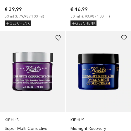
€ 39,99
€ 46,99
50
ml
 (
€ 79,98
 / 
100
ml
)
50
ml
 (
€ 93,98
 / 
100
ml
)
GESCHENK
GESCHENK
KIEHL’S
KIEHL’S
Super Multi Corrective
Midnight Recovery