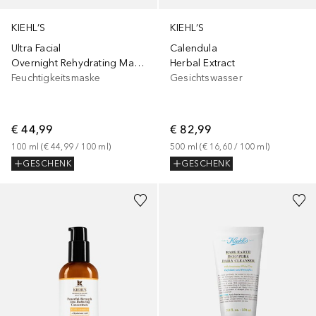
KIEHL’S
KIEHL’S
Ultra Facial
Calendula
Overnight Rehydrating Mask with 10,5% Squalane
Herbal Extract
Feuchtigkeitsmaske
Gesichtswasser
€ 44,99
€ 82,99
100
ml
 (
€ 44,99
 / 
100
ml
)
500
ml
 (
€ 16,60
 / 
100
ml
)
GESCHENK
GESCHENK