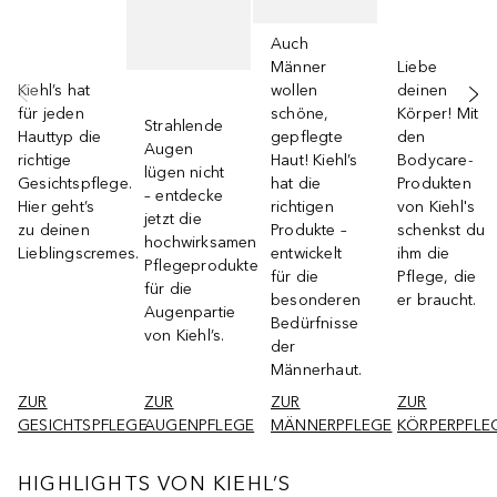
Auch
Männer
Liebe
Kiehl’s hat
wollen
deinen
für jeden
schöne,
Körper! Mit
Strahlende
Hauttyp die
gepflegte
den
Augen
richtige
Haut! Kiehl’s
Bodycare-
lügen nicht
Gesichtspflege.
hat die
Produkten
– entdecke
Hier geht’s
richtigen
von Kiehl's
jetzt die
zu deinen
Produkte –
schenkst du
hochwirksamen
Lieblingscremes.
entwickelt
ihm die
Pflegeprodukte
für die
Pflege, die
für die
besonderen
er braucht.
Augenpartie
Bedürfnisse
von Kiehl’s.
der
Männerhaut.
ZUR
ZUR
ZUR
ZUR
GESICHTSPFLEGE
AUGENPFLEGE
MÄNNERPFLEGE
KÖRPERPFLE
HIGHLIGHTS VON KIEHL’S