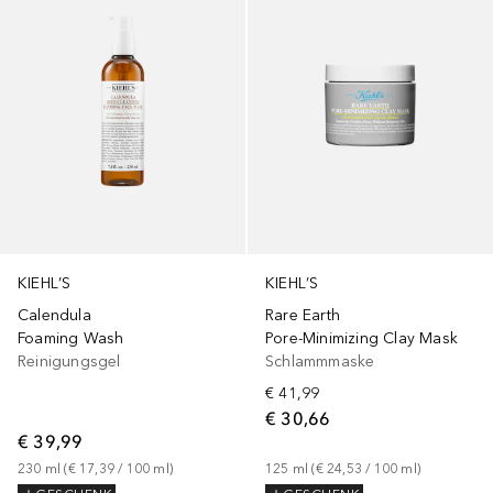
KIEHL’S
KIEHL’S
Calendula
Rare Earth
Foaming Wash
Pore-Minimizing Clay Mask
Reinigungsgel
Schlammmaske
€ 41,99
€ 30,66
€ 39,99
230
ml
 (
€ 17,39
 / 
100
ml
)
125
ml
 (
€ 24,53
 / 
100
ml
)