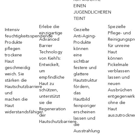
EINEN
JUGENDLICHEREN
TEINT
Erlebe die
Spezielle
Intensiv
Gezielte
einzigartige
Pflege- und
feuchtigkeitsspendende
Anti-Aging-
Advanced
Reinigungspr
Produkte
Produkte
Barrier
für unreine
pflegen
können
Technology
Haut
trockene
eine
von Kiehl’s:
können
Haut
sichtbar
Entwickelt,
Pickelmale
geschmeidig
festere und
um
verblassen
weich. Sie
glattere
empfindliche
lassen und
stärken die
Hautstruktur
Haut zu
neuen
Hautschutzbarriere
fördern,
schützen,
Ausbrüchen
und
das
unterstützt
entgegenwirk
machen die
Hautbild
sie die
ohne die
Haut
feinporiger
Regeneration
Haut
widerstandsfähiger.
erscheinen
der
auszutrockne
lassen und
Hautschutzbarriere.
die
Ausstrahlung