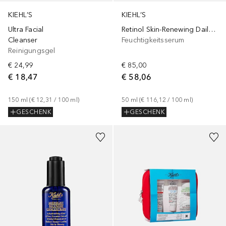
KIEHL’S
KIEHL’S
Ultra Facial
Retinol Skin-Renewing Daily Micro-Dose Treatment
Cleanser
Feuchtigkeitsserum
Reinigungsgel
€ 24,99
€ 85,00
€ 18,47
€ 58,06
150
ml
 (
€ 12,31
 / 
100
ml
)
50
ml
 (
€ 116,12
 / 
100
ml
)
GESCHENK
GESCHENK