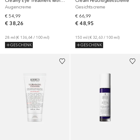
Creamy Eye Treatment with Avocado
Cream Feuchtigkeitscreme
Augencreme
Gesichtscreme
€ 54,99
€ 66,99
€ 38,26
€ 48,95
28
ml
 (
€ 136,64
 / 
100
ml
)
150
ml
 (
€ 32,63
 / 
100
ml
)
GESCHENK
GESCHENK