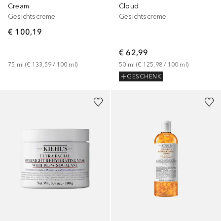
Cream
Cloud
Gesichtscreme
Gesichtscreme
€ 100,19
€ 62,99
75
ml
 (
€ 133,59
 / 
100
ml
)
50
ml
 (
€ 125,98
 / 
100
ml
)
GESCHENK