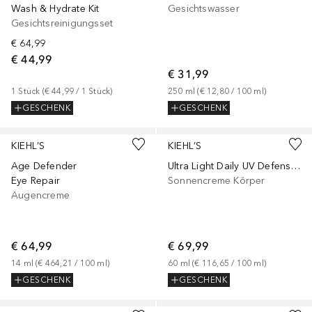
Wash & Hydrate Kit
Gesichtswasser
Gesichtsreinigungsset
€ 64,99
€ 44,99
€ 31,99
1
Stück
 (
€ 44,99
 / 
1
Stück
)
250
ml
 (
€ 12,80
 / 
100
ml
)
GESCHENK
GESCHENK
KIEHL’S
KIEHL’S
Age Defender
Ultra Light Daily UV Defense SPF 50
Eye Repair
Sonnencreme Körper
Augencreme
€ 64,99
€ 69,99
14
ml
 (
€ 464,21
 / 
100
ml
)
60
ml
 (
€ 116,65
 / 
100
ml
)
GESCHENK
GESCHENK