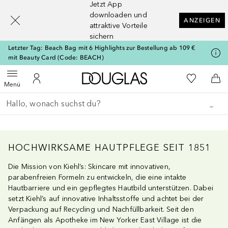
Jetzt App
[navigation.slideout.screenreader]
downloaden und
ANZEIGEN
attraktive Vorteile
sichern
Letzter Tag: Beach Bag mit 6 Highlights zur Bestellung ab 109 €
mit Beauty Card (Code: BEACH)
Zur Douglas Startseite
Zu Meiner 
Menü öffnen
Zu Meinem Kundenkonto
Zum
Menü
Gehe zurück
Suche ausführen
HOCHWIRKSAME HAUTPFLEGE SEIT 1851
Die Mission von Kiehl’s: Skincare mit innovativen,
parabenfreien Formeln zu entwickeln, die eine intakte
Hautbarriere und ein gepflegtes Hautbild unterstützen. Dabei
setzt Kiehl’s auf innovative Inhaltsstoffe und achtet bei der
Verpackung auf Recycling und Nachfüllbarkeit. Seit den
Anfängen als Apotheke im New Yorker East Village ist die