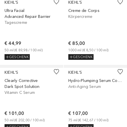
KIEHL’S
KIEHL’S
Ultra Facial
Creme de Corps
Advanced Repair Barrier
Körpercreme
Tagescreme
€ 44,99
€ 85,00
50
ml
 (
€ 89,98
 / 
100
ml
)
1000
ml
 (
€ 8,50
 / 
100
ml
)
GESCHENK
GESCHENK
KIEHL’S
KIEHL’S
Clearly Corrective
Hydro-Plumping Serum Concentrate
Dark Spot Solution
Anti-Aging Serum
Vitamin C Serum
€ 101,00
€ 107,00
50
ml
 (
€ 202,00
 / 
100
ml
)
75
ml
 (
€ 142,67
 / 
100
ml
)