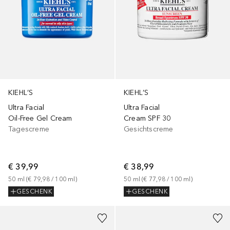
KIEHL’S
KIEHL’S
Ultra Facial
Ultra Facial
Oil-Free Gel Cream
Cream SPF 30
Tagescreme
Gesichtscreme
€ 39,99
€ 38,99
50
ml
 (
€ 79,98
 / 
100
ml
)
50
ml
 (
€ 77,98
 / 
100
ml
)
GESCHENK
GESCHENK