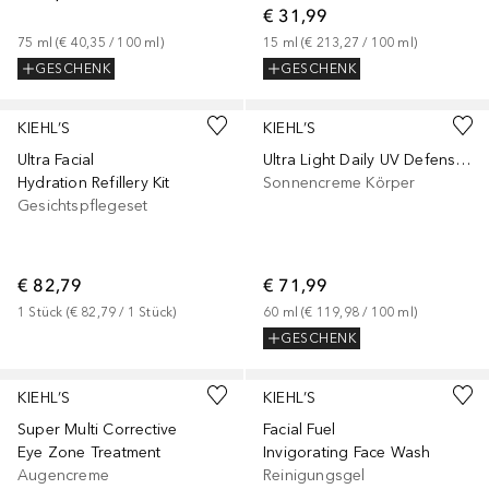
€ 31,99
75
ml
 (
€ 40,35
 / 
100
ml
)
15
ml
 (
€ 213,27
 / 
100
ml
)
GESCHENK
GESCHENK
KIEHL’S
KIEHL’S
Ultra Facial
Ultra Light Daily UV Defense LSF 50
Hydration Refillery Kit
Sonnencreme Körper
Gesichtspflegeset
€ 82,79
€ 71,99
1
Stück
 (
€ 82,79
 / 
1
Stück
)
60
ml
 (
€ 119,98
 / 
100
ml
)
GESCHENK
KIEHL’S
KIEHL’S
Super Multi Corrective
Facial Fuel
Eye Zone Treatment
Invigorating Face Wash
Augencreme
Reinigungsgel