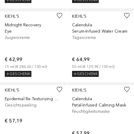
GESCHENK
GESCHENK
KIEHL’S
KIEHL’S
Midnight Recovery
Calendula
Eye
Serum-Infused Water Cream
Augencreme
Tagescreme
€ 42,99
€ 64,99
15
ml
 (
€ 286,60
 / 
100
ml
)
50
ml
 (
€ 129,98
 / 
100
ml
)
GESCHENK
GESCHENK
KIEHL’S
KIEHL’S
Epidermal Re-Texturizing Micro-Dermabrasion
Calendula
Gesichtspeeling
Petal-Infused Calming Mask
Feuchtigkeitsmaske
€ 57,19
€ 57,99