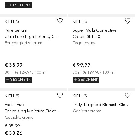
GESCHENK
KIEHL’S
KIEHL’S
Pure Serum
Super Multi Corrective
Ultra Pure High-Potency 5% Niacinamide
Cream SPF 30
Feuchtigkeitsserum
Tagescreme
€ 38,99
€ 99,99
30
ml
 (
€ 129,97
 / 
100
ml
)
50
ml
 (
€ 199,98
 / 
100
ml
)
GESCHENK
GESCHENK
KIEHL’S
KIEHL’S
Facial Fuel
Truly Targeted Blemish Clearing Solution
Energizing Moisture Treatment for Men
Gesichtscreme
Gesichtscreme
€ 35,99
€ 30,26