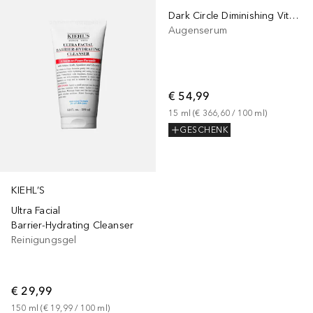
Dark Circle Diminishing Vitamin C
Augenserum
€ 54,99
15
ml
 (
€ 366,60
 / 
100
ml
)
GESCHENK
KIEHL’S
Ultra Facial
Barrier-Hydrating Cleanser
Reinigungsgel
€ 29,99
150
ml
 (
€ 19,99
 / 
100
ml
)