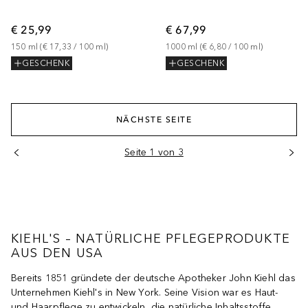
€ 25,99
€ 67,99
150
ml
 (
€ 17,33
 / 
100
ml
)
1000
ml
 (
€ 6,80
 / 
100
ml
)
GESCHENK
GESCHENK
NÄCHSTE SEITE
Seite 1 von 3
KIEHL'S – NATÜRLICHE PFLEGEPRODUKTE
AUS DEN USA
Bereits 1851 gründete der deutsche Apotheker John Kiehl das
Unternehmen Kiehl's in New York. Seine Vision war es Haut-
und Haarpflege zu entwickeln, die natürliche Inhaltsstoffe