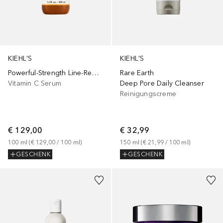
KIEHL’S
KIEHL’S
Powerful-Strength Line-Reducing Concentrate
Rare Earth
Vitamin C Serum
Deep Pore Daily Cleanser
Reinigungscreme
€ 129,00
€ 32,99
100
ml
 (
€ 129,00
 / 
100
ml
)
150
ml
 (
€ 21,99
 / 
100
ml
)
GESCHENK
GESCHENK