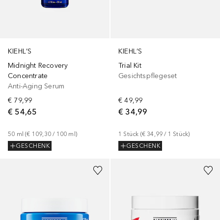
KIEHL’S
KIEHL’S
Midnight Recovery
Trial Kit
Concentrate
Gesichtspflegeset
Anti-Aging Serum
€ 79,99
€ 49,99
€ 54,65
€ 34,99
50
ml
 (
€ 109,30
 / 
100
ml
)
1
Stück
 (
€ 34,99
 / 
1
Stück
)
GESCHENK
GESCHENK