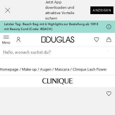
Jetzt App
[navigation.slideout.screenreader]
downloaden und
ANZEIGEN
attraktive Vorteile
sichern
Letzter Tag: Beach Bag mit 6 Highlights zur Bestellung ab 109 €
mit Beauty Card (Code: BEACH)
Zur Douglas Startseite
Zu Meiner 
Menü öffnen
Zu Meinem Kundenkonto
Zum
Menü
Gehe zurück
Suche ausführen
Homepage
Make-up
Augen
Mascara
Clinique Lash Power