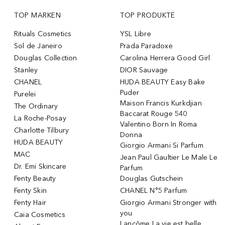
TOP MARKEN
TOP PRODUKTE
Rituals Cosmetics
YSL Libre
Sol de Janeiro
Prada Paradoxe
Douglas Collection
Carolina Herrera Good Girl
Stanley
DIOR Sauvage
CHANEL
HUDA BEAUTY Easy Bake
Puder
Purelei
Maison Francis Kurkdjian
The Ordinary
Baccarat Rouge 540
La Roche-Posay
Valentino Born In Roma
Charlotte Tilbury
Donna
HUDA BEAUTY
Giorgio Armani Si Parfum
MAC
Jean Paul Gaultier Le Male Le
Dr. Emi Skincare
Parfum
Fenty Beauty
Douglas Gutschein
Fenty Skin
CHANEL N°5 Parfum
Fenty Hair
Giorgio Armani Stronger with
you
Caia Cosmetics
Lancôme La vie est belle