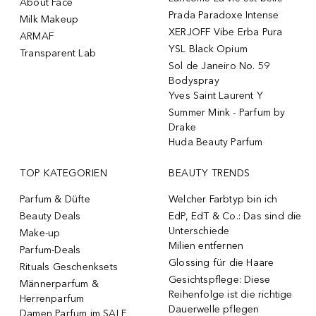
About Face
Prada Paradoxe Intense
Milk Makeup
XERJOFF Vibe Erba Pura
ARMAF
YSL Black Opium
Transparent Lab
Sol de Janeiro No. 59
Bodyspray
Yves Saint Laurent Y
Summer Mink - Parfum by
Drake
Huda Beauty Parfum
TOP KATEGORIEN
BEAUTY TRENDS
Parfum & Düfte
Welcher Farbtyp bin ich
Beauty Deals
EdP, EdT & Co.: Das sind die
Unterschiede
Make-up
Milien entfernen
Parfum-Deals
Glossing für die Haare
Rituals Geschenksets
Gesichtspflege: Diese
Männerparfum &
Reihenfolge ist die richtige
Herrenparfum
Dauerwelle pflegen
Damen Parfum im SALE