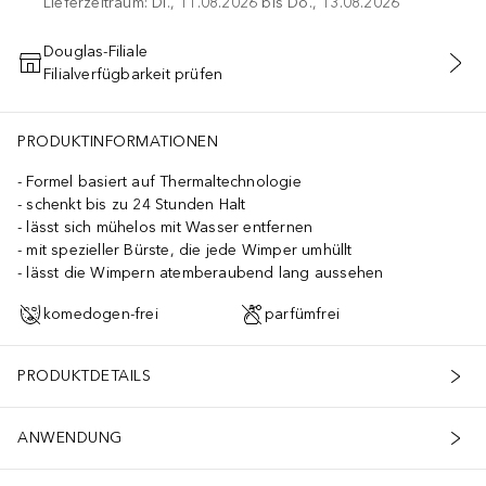
Lieferzeitraum: Di., 11.08.2026 bis Do., 13.08.2026
Douglas-Filiale
Filialverfügbarkeit prüfen
IN DEN WARENKORB
PRODUKTINFORMATIONEN
Formel basiert auf Thermaltechnologie
schenkt bis zu 24 Stunden Halt
lässt sich mühelos mit Wasser entfernen
mit spezieller Bürste, die jede Wimper umhüllt
lässt die Wimpern atemberaubend lang aussehen
komedogen-frei
parfümfrei
PRODUKTDETAILS
ANWENDUNG