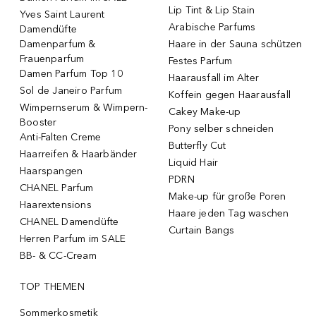
Lip Tint & Lip Stain
Yves Saint Laurent
Arabische Parfums
Damendüfte
Damenparfum &
Haare in der Sauna schützen
Frauenparfum
Festes Parfum
Damen Parfum Top 10
Haarausfall im Alter
Sol de Janeiro Parfum
Koffein gegen Haarausfall
Wimpernserum & Wimpern-
Cakey Make-up
Booster
Pony selber schneiden
Anti-Falten Creme
Butterfly Cut
Haarreifen & Haarbänder
Liquid Hair
Haarspangen
PDRN
CHANEL Parfum
Make-up für große Poren
Haarextensions
Haare jeden Tag waschen
CHANEL Damendüfte
Curtain Bangs
Herren Parfum im SALE
BB- & CC-Cream
TOP THEMEN
Sommerkosmetik