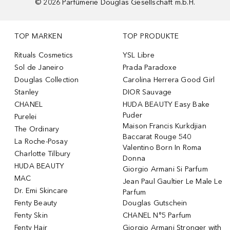
©
2026
Parfümerie Douglas Gesellschaft m.b.H.
TOP MARKEN
TOP PRODUKTE
Rituals Cosmetics
YSL Libre
Sol de Janeiro
Prada Paradoxe
Douglas Collection
Carolina Herrera Good Girl
Stanley
DIOR Sauvage
CHANEL
HUDA BEAUTY Easy Bake
Puder
Purelei
Maison Francis Kurkdjian
The Ordinary
Baccarat Rouge 540
La Roche-Posay
Valentino Born In Roma
Charlotte Tilbury
Donna
HUDA BEAUTY
Giorgio Armani Si Parfum
MAC
Jean Paul Gaultier Le Male Le
Dr. Emi Skincare
Parfum
Fenty Beauty
Douglas Gutschein
Fenty Skin
CHANEL N°5 Parfum
Fenty Hair
Giorgio Armani Stronger with