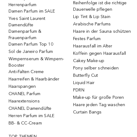
Reihenfolge ist die richtige
Herrenparfum
Dauerwelle pflegen
Damen Parfum im SALE
Lip Tint & Lip Stain
Yves Saint Laurent
Arabische Parfums
Damendüfte
Damenparfum &
Haare in der Sauna schützen
Frauenparfum
Festes Parfum
Damen Parfum Top 10
Haarausfall im Alter
Sol de Janeiro Parfum
Koffein gegen Haarausfall
Wimpernserum & Wimpern-
Cakey Make-up
Booster
Pony selber schneiden
Anti-Falten Creme
Butterfly Cut
Haarreifen & Haarbänder
Liquid Hair
Haarspangen
PDRN
CHANEL Parfum
Make-up für große Poren
Haarextensions
Haare jeden Tag waschen
CHANEL Damendüfte
Curtain Bangs
Herren Parfum im SALE
BB- & CC-Cream
TOP THEMEN