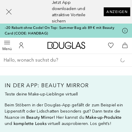
Jetzt App
[navigation.slideout.screenreader]
downloaden und
ANZEIGEN
attraktive Vorteile
sichern
–20 Rabatt ohne Code! On Top: Summer Bag ab 89 € mit Beauty
Card (CODE: HANDBAG)
Zur Douglas Startseite
Zu Meiner 
Menü öffnen
Zu Meinem Kundenkonto
Zum
Menü
Gehe zurück
Suche ausführen
IN DER APP: BEAUTY MIRROR
Teste deine Make-up-Lieblinge virtuell
Beim Stöbern in der Douglas-App gefällt dir zum Beispiel ein
Lippenstift oder Lidschatten besonders gut? Dann teste die
Nuance im
Beauty Mirror!
Hier kannst du
Make-up-Produkte
und
komplette Looks
virtuell ausprobieren. Los geht’s!