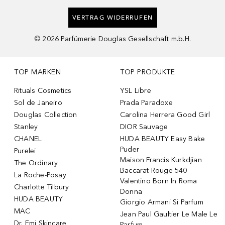
VERTRAG WIDERRUFEN
©
2026
Parfümerie Douglas Gesellschaft m.b.H.
TOP MARKEN
TOP PRODUKTE
Rituals Cosmetics
YSL Libre
Sol de Janeiro
Prada Paradoxe
Douglas Collection
Carolina Herrera Good Girl
Stanley
DIOR Sauvage
CHANEL
HUDA BEAUTY Easy Bake
Puder
Purelei
Maison Francis Kurkdjian
The Ordinary
Baccarat Rouge 540
La Roche-Posay
Valentino Born In Roma
Charlotte Tilbury
Donna
HUDA BEAUTY
Giorgio Armani Si Parfum
MAC
Jean Paul Gaultier Le Male Le
Dr. Emi Skincare
Parfum