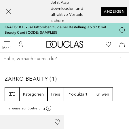
Jetzt App
[navigation.slideout.screenreader]
downloaden und
ANZEIGEN
attraktive Vorteile
sichern
GRATIS: 8 Luxus-Duftproben zu deiner Bestellung ab 89 € mit
Beauty Card (CODE: SAMPLES)
Zur Douglas Startseite
Zu Meiner 
Menü öffnen
Zu Meinem Kundenkonto
Zum
Menü
Gehe zurück
Suche ausführen
ZARKO BEAUTY
1
ERGEBNISSE
ZARKO BEAUTY
(
1
)
Filter
Kategorien
Preis
Produktart
Für wen
Hinweise zur Sortierung