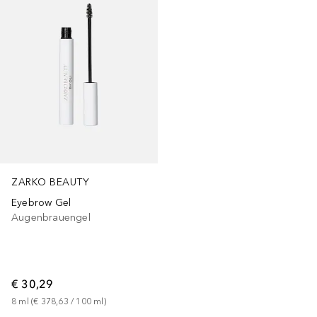
ZARKO BEAUTY
Eyebrow Gel
Augenbrauengel
€ 30,29
8
ml
 (
€ 378,63
 / 
100
ml
)