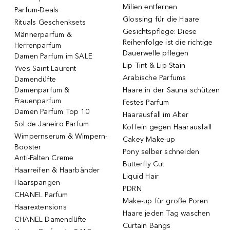
Milien entfernen
Parfum-Deals
Glossing für die Haare
Rituals Geschenksets
Gesichtspflege: Diese
Männerparfum &
Reihenfolge ist die richtige
Herrenparfum
Dauerwelle pflegen
Damen Parfum im SALE
Lip Tint & Lip Stain
Yves Saint Laurent
Arabische Parfums
Damendüfte
Damenparfum &
Haare in der Sauna schützen
Frauenparfum
Festes Parfum
Damen Parfum Top 10
Haarausfall im Alter
Sol de Janeiro Parfum
Koffein gegen Haarausfall
Wimpernserum & Wimpern-
Cakey Make-up
Booster
Pony selber schneiden
Anti-Falten Creme
Butterfly Cut
Haarreifen & Haarbänder
Liquid Hair
Haarspangen
PDRN
CHANEL Parfum
Make-up für große Poren
Haarextensions
Haare jeden Tag waschen
CHANEL Damendüfte
Curtain Bangs