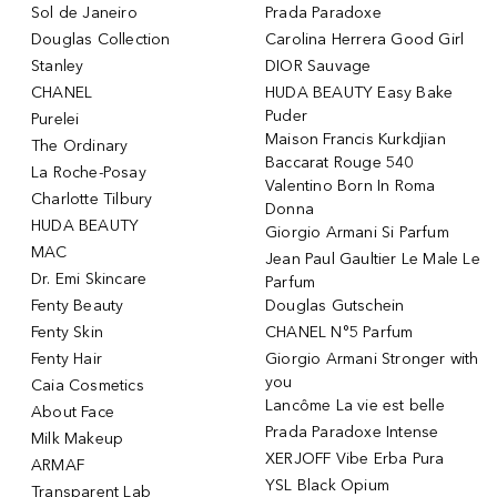
Sol de Janeiro
Prada Paradoxe
Douglas Collection
Carolina Herrera Good Girl
Stanley
DIOR Sauvage
CHANEL
HUDA BEAUTY Easy Bake
Puder
Purelei
Maison Francis Kurkdjian
The Ordinary
Baccarat Rouge 540
La Roche-Posay
Valentino Born In Roma
Charlotte Tilbury
Donna
HUDA BEAUTY
Giorgio Armani Si Parfum
MAC
Jean Paul Gaultier Le Male Le
Dr. Emi Skincare
Parfum
Fenty Beauty
Douglas Gutschein
Fenty Skin
CHANEL N°5 Parfum
Fenty Hair
Giorgio Armani Stronger with
you
Caia Cosmetics
Lancôme La vie est belle
About Face
Prada Paradoxe Intense
Milk Makeup
XERJOFF Vibe Erba Pura
ARMAF
YSL Black Opium
Transparent Lab