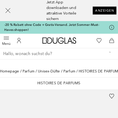
Jetzt App
[navigation.slideout.screenreader]
downloaden und
ANZEIGEN
attraktive Vorteile
sichern
-20 % Rabatt ohne Code + Gratis-Versand. Jetzt Sommer-Must-
Haves shoppen!
Zur Douglas Startseite
Zu Meiner 
Menü öffnen
Zu Meinem Kundenkonto
Zum
Menü
Gehe zurück
Suche ausführen
Homepage
Parfum
Unisex-Düfte
Parfum
HISTOIRES DE PARFUMS
HISTOIRES DE PARFUMS