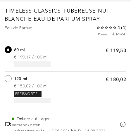
TIMELESS CLASSICS TUBÉREUSE NUIT
BLANCHE EAU DE PARFUM SPRAY
Eau de Parfum
0
(
0
)
Preise inkl. MwSt.
60 ml
€ 119,50
€ 199,17
 / 
100
ml
120 ml
€ 180,02
€ 150,02
 / 
100
ml
PREISVORTEIL
Online
:
auf Lager
Versandkosten