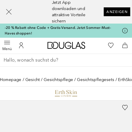
Jetzt App
[navigation.slideout.screenreader]
downloaden und
ANZEIGEN
attraktive Vorteile
sichern
-20 % Rabatt ohne Code + Gratis-Versand. Jetzt Sommer-Must-
Haves shoppen!
Zur Douglas Startseite
Zu Meiner 
Menü öffnen
Zu Meinem Kundenkonto
Zum
Menü
Gehe zurück
Suche ausführen
Homepage
Gesicht
Gesichtspflege
Gesichtspflegesets
ErthSk