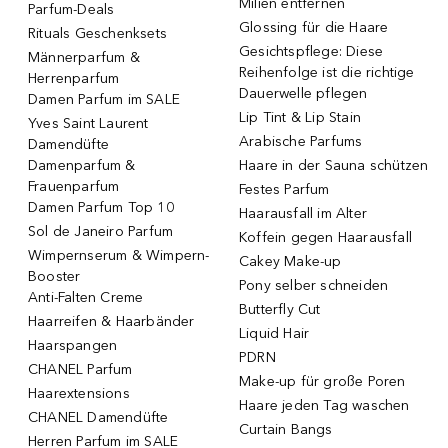
Milien entfernen
Parfum-Deals
Glossing für die Haare
Rituals Geschenksets
Gesichtspflege: Diese
Männerparfum &
Reihenfolge ist die richtige
Herrenparfum
Dauerwelle pflegen
Damen Parfum im SALE
Lip Tint & Lip Stain
Yves Saint Laurent
Arabische Parfums
Damendüfte
Damenparfum &
Haare in der Sauna schützen
Frauenparfum
Festes Parfum
Damen Parfum Top 10
Haarausfall im Alter
Sol de Janeiro Parfum
Koffein gegen Haarausfall
Wimpernserum & Wimpern-
Cakey Make-up
Booster
Pony selber schneiden
Anti-Falten Creme
Butterfly Cut
Haarreifen & Haarbänder
Liquid Hair
Haarspangen
PDRN
CHANEL Parfum
Make-up für große Poren
Haarextensions
Haare jeden Tag waschen
CHANEL Damendüfte
Curtain Bangs
Herren Parfum im SALE