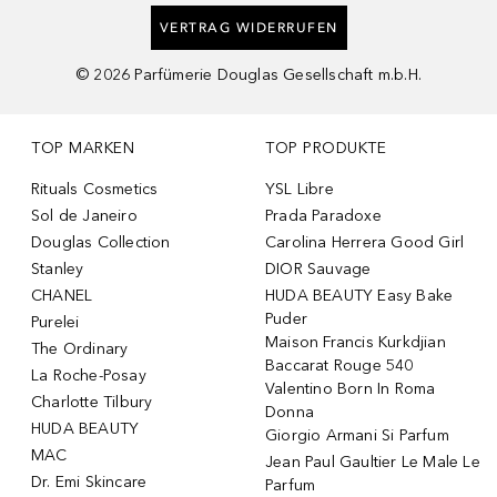
VERTRAG WIDERRUFEN
©
2026
Parfümerie Douglas Gesellschaft m.b.H.
TOP MARKEN
TOP PRODUKTE
Rituals Cosmetics
YSL Libre
Sol de Janeiro
Prada Paradoxe
Douglas Collection
Carolina Herrera Good Girl
Stanley
DIOR Sauvage
CHANEL
HUDA BEAUTY Easy Bake
Puder
Purelei
Maison Francis Kurkdjian
The Ordinary
Baccarat Rouge 540
La Roche-Posay
Valentino Born In Roma
Charlotte Tilbury
Donna
HUDA BEAUTY
Giorgio Armani Si Parfum
MAC
Jean Paul Gaultier Le Male Le
Dr. Emi Skincare
Parfum